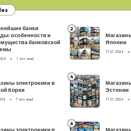
les
пнейшие банки
2
Магазины
ды: особенности и
Магазины
электроники
имущества банковской
Японии
в
темы
17.01.2024
Японии
2024
1 min read
4
Магазины
зины электроники в
Магазины
электроники
ой Кореи
Эстонии
в
024
7 min read
17.01.2024
Эстонии
6
Магазины
зины электроники в
Магазины