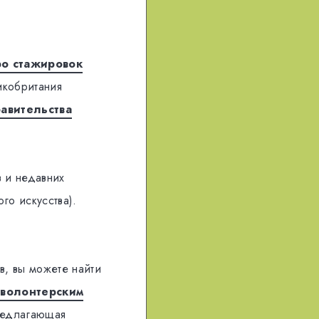
о стажировок
икобритания
равительства
в и недавних
го искусства).
в, вы можете найти
 волонтерским
редлагающая