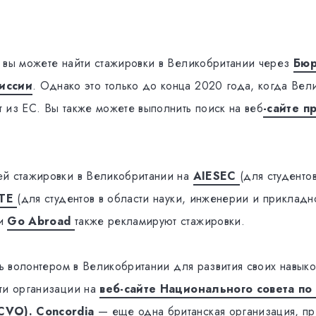
 вы можете найти стажировки в Великобритании через
Бюр
иссии
. Однако это только до конца 2020 года, когда Вел
 из ЕС. Вы также можете выполнить поиск на веб
-сайте п
.
ей стажировки в Великобритании на
AIESEC
(для студенто
STE
(для студентов в области науки, инженерии и прикладно
и
Go Abroad
также рекламируют стажировки.
ть волонтером в Великобритании для развития своих навыко
ти организации на
веб-сайте Национального совета по
CVO).
Concordia
— еще одна британская организация, п