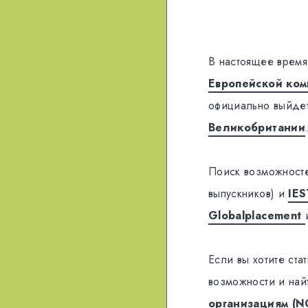
В настоящее время
Европейской ком
официально выйдет
Великобритании
Поиск возможност
выпускников) и
IE
Globalplacement
Если вы хотите ста
возможности и най
организациям (N