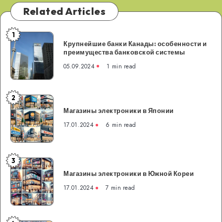
Related Articles
1
Крупнейшие
Крупнейшие банки Канады: особенности и
банки
преимущества банковской системы
Канады:
05.09.2024
1 min read
особенности
и
преимущества
2
Магазины
банковской
Магазины электроники в Японии
электроники
системы
в
17.01.2024
6 min read
Японии
3
Магазины
Магазины электроники в Южной Кореи
электроники
в
17.01.2024
7 min read
Южной
Кореи