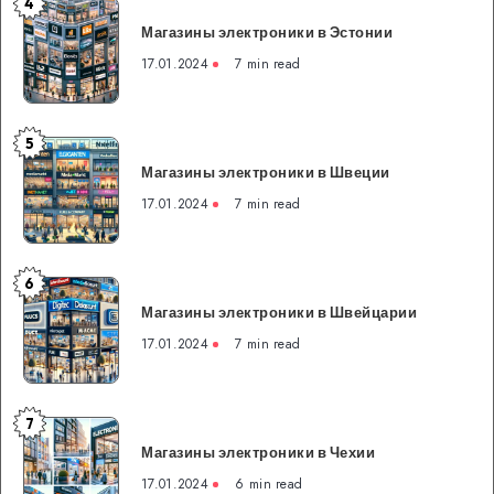
4
Магазины
Магазины электроники в Эстонии
электроники
в
17.01.2024
7 min read
Эстонии
5
Магазины
Магазины электроники в Швеции
электроники
в
17.01.2024
7 min read
Швеции
6
Магазины
Магазины электроники в Швейцарии
электроники
в
17.01.2024
7 min read
Швейцарии
7
Магазины
Магазины электроники в Чехии
электроники
в
17.01.2024
6 min read