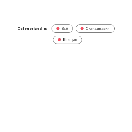
Categorized in:
Всё
Скандинавия
Швеция