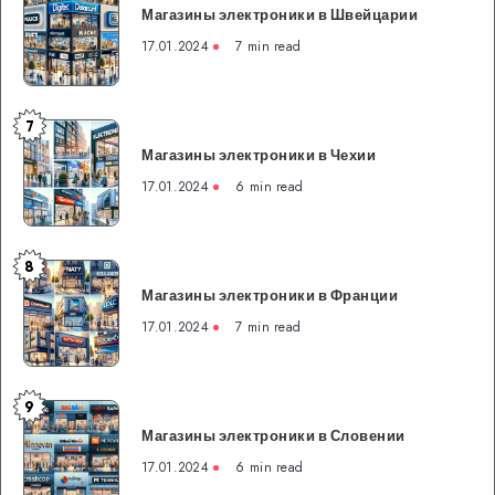
Магазины электроники в Швейцарии
электроники
в
17.01.2024
7 min read
Швейцарии
7
Магазины
Магазины электроники в Чехии
электроники
в
17.01.2024
6 min read
Чехии
8
Магазины
Магазины электроники в Франции
электроники
в
17.01.2024
7 min read
Франции
9
Магазины
Магазины электроники в Словении
электроники
в
17.01.2024
6 min read
Словении