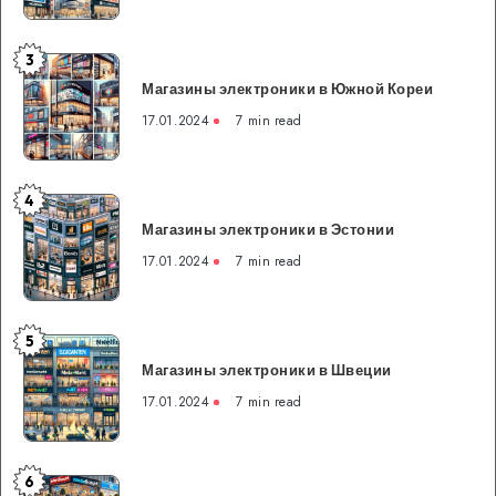
Японии
3
Магазины
Магазины электроники в Южной Кореи
электроники
в
17.01.2024
7 min read
Южной
Кореи
4
Магазины
Магазины электроники в Эстонии
электроники
в
17.01.2024
7 min read
Эстонии
5
Магазины
Магазины электроники в Швеции
электроники
в
17.01.2024
7 min read
Швеции
6
Магазины