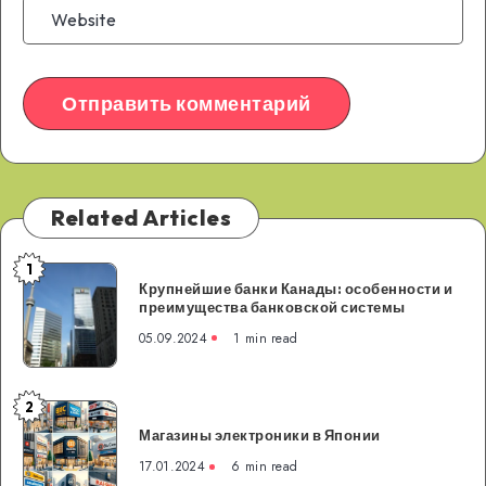
Related Articles
1
Крупнейшие
Крупнейшие банки Канады: особенности и
банки
преимущества банковской системы
Канады:
05.09.2024
1 min read
особенности
и
преимущества
2
Магазины
банковской
Магазины электроники в Японии
электроники
системы
в
17.01.2024
6 min read