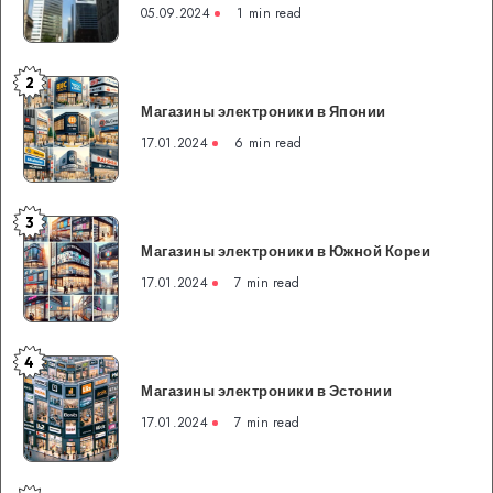
05.09.2024
1 min read
особенности
и
преимущества
2
Магазины
банковской
Магазины электроники в Японии
электроники
системы
в
17.01.2024
6 min read
Японии
3
Магазины
Магазины электроники в Южной Кореи
электроники
в
17.01.2024
7 min read
Южной
Кореи
4
Магазины
Магазины электроники в Эстонии
электроники
в
17.01.2024
7 min read
Эстонии