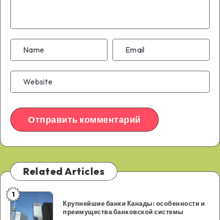
Related Articles
1
Крупнейшие
Крупнейшие банки Канады: особенности и
банки
преимущества банковской системы
Канады: