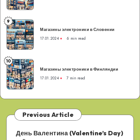
Франции
9
Магазины
Магазины электроники в Словении
электроники
в
17.01.2024
6 min read
Словении
10
Магазины
Магазины электроники в Финляндии
электроники
в
17.01.2024
7 min read
Финляндии
Previous Article
День Валентина (Valentine’s Day)