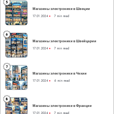
5
Магазины
Магазины электроники в Швеции
электроники
в
17.01.2024
7 min read
Швеции
6
Магазины
Магазины электроники в Швейцарии
электроники
в
17.01.2024
7 min read
Швейцарии
7
Магазины
Магазины электроники в Чехии
электроники
в
17.01.2024
6 min read
Чехии
8
Магазины
Магазины электроники в Франции
электроники
в
17.01.2024
7 min read