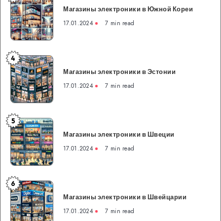
Магазины электроники в Южной Кореи
электроники
в
17.01.2024
7 min read
Южной
Кореи
4
Магазины
Магазины электроники в Эстонии
электроники
в
17.01.2024
7 min read
Эстонии
5
Магазины
Магазины электроники в Швеции
электроники
в
17.01.2024
7 min read
Швеции
6
Магазины
Магазины электроники в Швейцарии
электроники
в
17.01.2024
7 min read
Швейцарии