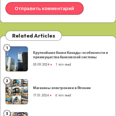
Related Articles
1
Крупнейшие
Крупнейшие банки Канады: особенности и
банки
преимущества банковской системы
Канады:
05.09.2024
1 min read
особенности
и
преимущества
2
Магазины
банковской
Магазины электроники в Японии
электроники
системы
в
17.01.2024
6 min read
Японии
3
Магазины