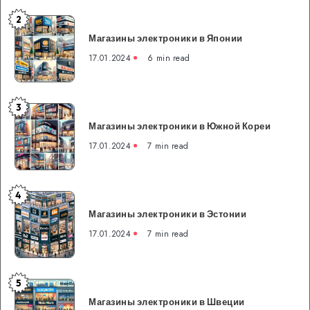
преимущества
2
Магазины
банковской
Магазины электроники в Японии
электроники
системы
в
17.01.2024
6 min read
Японии
3
Магазины
Магазины электроники в Южной Кореи
электроники
в
17.01.2024
7 min read
Южной
Кореи
4
Магазины
Магазины электроники в Эстонии
электроники
в
17.01.2024
7 min read
Эстонии
5
Магазины
Магазины электроники в Швеции
электроники