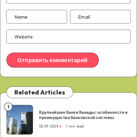
Related Articles
1
Крупнейшие
Крупнейшие банки Канады: особенности и
банки
преимущества банковской системы
Канады:
05.09.2024
1 min read
особенности
и