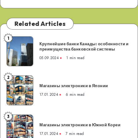
Related Articles
1
Крупнейшие
Крупнейшие банки Канады: особенности и
банки
преимущества банковской системы
Канады:
05.09.2024
1 min read
особенности
и
преимущества
2
Магазины
банковской
Магазины электроники в Японии
электроники
системы
в
17.01.2024
6 min read
Японии
3
Магазины
Магазины электроники в Южной Кореи
электроники
в
17.01.2024
7 min read