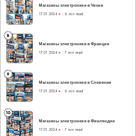
Магазины электроники в Чехии
электроники
в
17.01.2024
6 min read
Чехии
8
Магазины
Магазины электроники в Франции
электроники
в
17.01.2024
7 min read
Франции
9
Магазины
Магазины электроники в Словении
электроники
в
17.01.2024
6 min read
Словении
10
Магазины
Магазины электроники в Финляндии
электроники
в
17.01.2024
7 min read
Финляндии