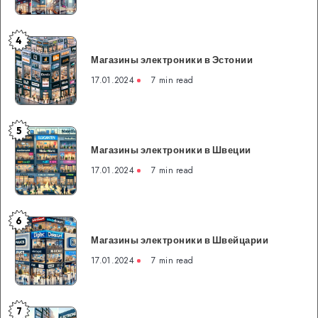
Южной
Кореи
4
Магазины
Магазины электроники в Эстонии
электроники
в
17.01.2024
7 min read
Эстонии
5
Магазины
Магазины электроники в Швеции
электроники
в
17.01.2024
7 min read
Швеции
6
Магазины
Магазины электроники в Швейцарии
электроники
в
17.01.2024
7 min read
Швейцарии
7
Магазины