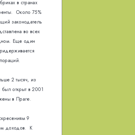
бриках в странах
куренты. Около 75%
ящий законодатель
авлена ​​во всех
одном. Еще один
придерживается
рпораций.
льше 2 тысяч, из
и был открыт в 2001
жены в Праге.
оскресениям 9
ем доходов. К