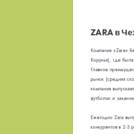
ZARA в
Че
Компания «Zara» б
Корунья), где был
Главное преимущес
рынок (средняя ск
компания выпускае
футболок и заканчи
Ежегодно Zara вып
конкурентов в 2-3