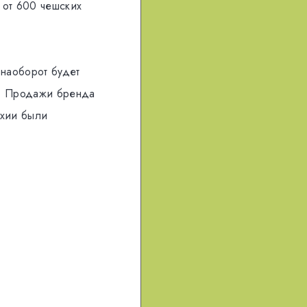
 от 600 чешских
 наоборот будет
ей. Продажи бренда
ехии были