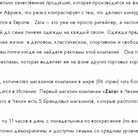
ельно качественная продукция, которая производится на фа
и Африке, что резко контрастирует с тем, что делают кон
ся в Европе. Zara – это уже не просто ритейлер, а насто
 до семи линеек одежды на каждый сезон. Одежда предст
лучаи жизни: в деловом, классическом, спортивном и своб
 вы почти нигде не найдете рекламы этой компании. Она 
рекламы, которая выделяет ее на фоне других торговых ко
 количество магазинов компании в мире (96 стран) чуть бо
одится в Испании. Первый магазин компании «
Zara
» в Чехи
сего в Чехии есть 5 брендовых магазинов, которые располо
 по 11 часов в день с понедельника по воскресение (по в
аточно демократичны и доступны семьям со средним уровн