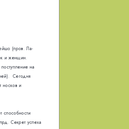
ейшо (пров. Ла-
ек и женщин.
 поступление на
ней). Сегодня
т носков и
т способности
лрд. Секрет успеха