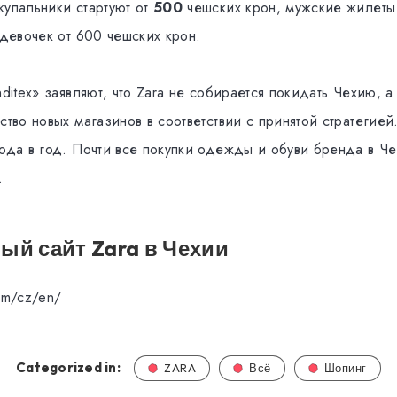
купальники стартуют от
500
чешских крон, мужские жилеты
 девочек от 600 чешских крон.
nditex» заявляют, что Zara не собирается покидать Чехию, а
ство новых магазинов в соответствии с принятой стратеги
года в год. Почти все покупки одежды и обуви бренда в Ч
.
й сайт Zara в
Чехии
om/cz/en/
Categorized in:
ZARA
Всё
Шопинг