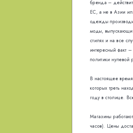
бренда – действит
ЕС, а не в Азии ил
одежды производит
моды, выпускающий
стилях и на все с
интересный факт –
политики нулевой 
В настоящее время,
которых треть нах
году в столице. В
Магазины работают
часов). Цены дост