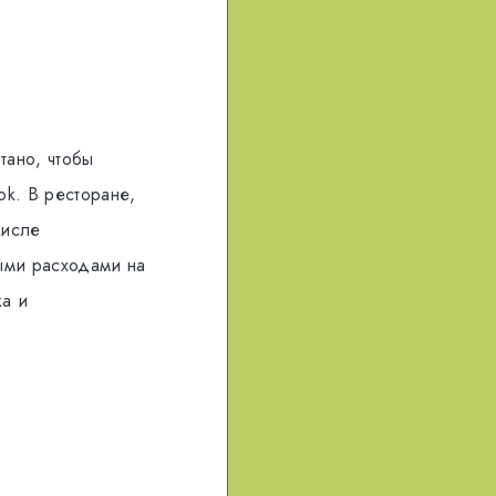
тано, чтобы
ok. В ресторане,
числе
ными расходами на
ка и