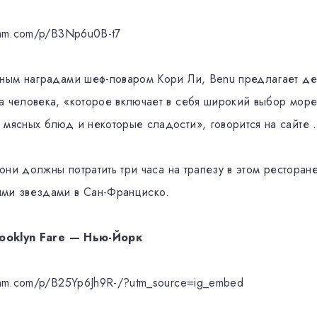
gram.com/p/B3Np6u0B-t7
нным наградами шеф-поваром Кори Ли, Benu предлагает д
а человека, «которое включает в себя широкий выбор море
 мясных блюд и некоторые сладости», говорится на сайте .
о они должны потратить три часа на трапезу в этом ресторан
ими звездами в Сан-Франциско.
Brooklyn Fare — Нью-Йорк
gram.com/p/B25Yp6Jh9R-/?utm_source=ig_embed