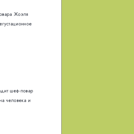
повара Жоэля
егустационное
одит шеф-повар
на человека и