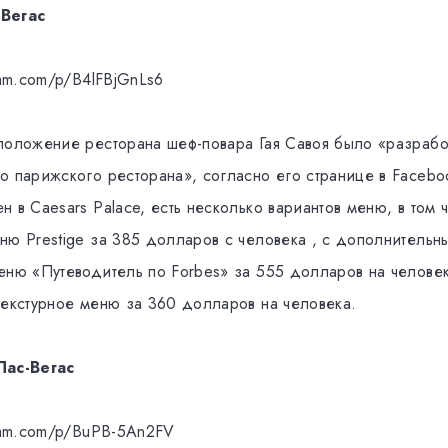
 Вегас
ram.com/p/B4lFBjGnLs6
положение ресторана шеф-повара Гая Савоя было «разрабо
о парижского ресторана», согласно его странице в Facebo
 в Caesars Palace, есть несколько вариантов меню, в том 
ню Prestige за 385 долларов с человека , с дополнитель
еню «Путеводитель по Forbes» за 555 долларов на челове
текстурное меню за 360 долларов на человека.
Лас-Вегас
gram.com/p/BuPB-5An2FV