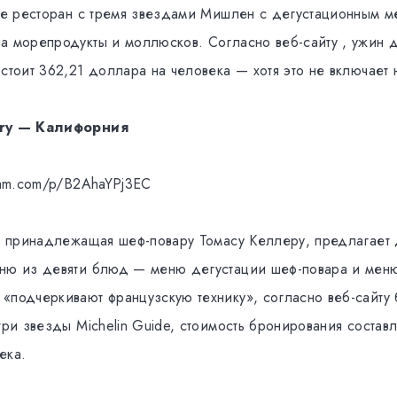
кже ресторан с тремя звездами Мишлен с дегустационным м
а морепродукты и моллюсков. Согласно веб-сайту , ужин д
стоит 362,21 доллара на человека — хотя это не включает 
dry — Калифорния
gram.com/p/B2AhaYPj3EC
y, принадлежащая шеф-повару Томасу Келлеру, предлагает 
ню из девяти блюд — меню дегустации шеф-повара и мен
«подчеркивают французскую технику», согласно веб-сайту
три звезды Michelin Guide, стоимость бронирования состав
ека.