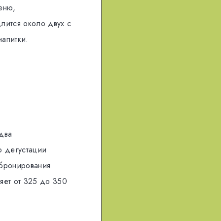
еню,
лится около двух с
напитки.
два
ю дегустации
 бронирования
ляет от 325 до 350