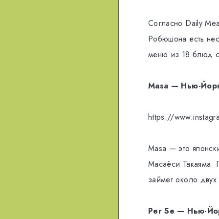
Согласно Daily Me
Робюшона есть нес
меню из 18 блюд ст
Masa — Нью-Йор
https://www.insta
Masa — это японск
Масаёси Такаяма. 
займет около двух 
Per Se — Нью-Йо