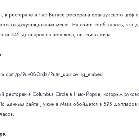
al, в ресторане в Лас-Вегасе ресторана французского шеф-
колько дегустационных меню. На сайте сообщалось, что д
оит 445 долларов на человека, не считая вина.
к
gram.com/p/9uv08Onjlz/?utm_source=ig_embed
ий ресторан в Columbus Circle в Нью-Йорке, которым руков
По данным сайта , ужин в Masa обойдется в 595 долларов 
часов.
рк