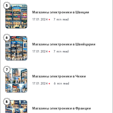
5
Магазины
Магазины электроники в Швеции
электроники
в
17.01.2024
7 min read
Швеции
6
Магазины
Магазины электроники в Швейцарии
электроники
в
17.01.2024
7 min read
Швейцарии
7
Магазины
Магазины электроники в Чехии
электроники
в
17.01.2024
6 min read
Чехии
8
Магазины
Магазины электроники в Франции
электроники