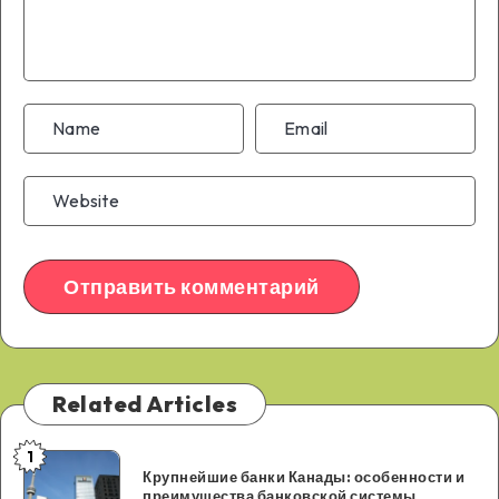
Related Articles
1
Крупнейшие
Крупнейшие банки Канады: особенности и
банки
преимущества банковской системы