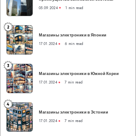
Канады:
05.09.2024
1 min read
особенности
и
преимущества
2
Магазины
банковской
Магазины электроники в Японии
электроники
системы
в
17.01.2024
6 min read
Японии
3
Магазины
Магазины электроники в Южной Кореи
электроники
в
17.01.2024
7 min read
Южной
Кореи
4
Магазины
Магазины электроники в Эстонии
электроники
в
17.01.2024
7 min read
Эстонии