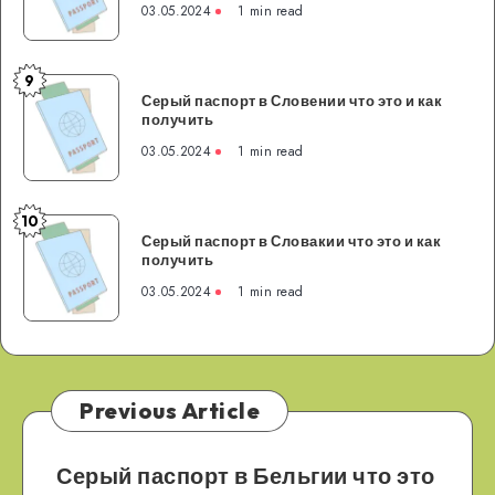
получить
03.05.2024
1 min read
Испании
что
это
9
Серый
и
Серый паспорт в Словении что это и как
паспорт
получить
как
в
получить
03.05.2024
1 min read
Словении
что
это
10
Серый
и
Серый паспорт в Словакии что это и как
паспорт
получить
как
в
получить
03.05.2024
1 min read
Словакии
что
это
и
как
Previous Article
получить
Серый паспорт в Бельгии что это