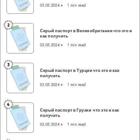
в
03.05.2024
1 min read
Австралии
что
это
2
Серый
и
Серый паспорт в Великобритании что это и
паспорт
как получить
как
в
получить
03.05.2024
1 min read
Великобритании
что
это
3
Серый
и
Серый паспорт в Турции что это и как
паспорт
получить
как
в
получить
03.05.2024
1 min read
Турции
что
это
4
Серый
и
Серый паспорт в Грузии что это и как
паспорт
получить
как
в
получить
03.05.2024
1 min read
Грузии
что