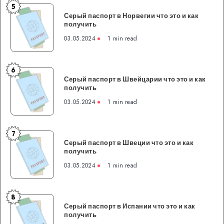
это
5
Серый
и
Серый паспорт в Норвегии что это и как
паспорт
получить
как
в
получить
03.05.2024
1 min read
Норвегии
что
это
6
Серый
и
Серый паспорт в Швейцарии что это и как
паспорт
получить
как
в
получить
03.05.2024
1 min read
Швейцарии
что
это
7
Серый
и
Серый паспорт в Швеции что это и как
паспорт
получить
как
в
получить
03.05.2024
1 min read
Швеции
что
это
8
Серый
и
Серый паспорт в Испании что это и как
паспорт
получить
как
в