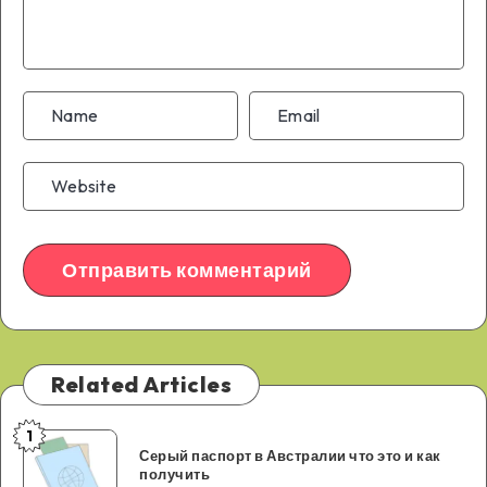
Related Articles
1
Серый
Серый паспорт в Австралии что это и как
паспорт
получить