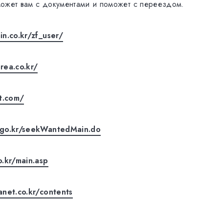
ожет вам с документами и поможет с переездом.
in.co.kr/zf_user/
rea.co.kr/
it.com/
.go.kr/seekWantedMain.do
o.kr/main.asp
anet.co.kr/contents