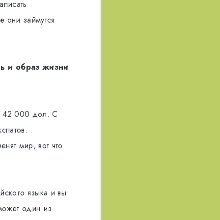
аписать
е они займутся
ть и образ жизни
а 42 000 дол. С
кспатов.
нят мир, вот что
йского языка и вы
 может один из