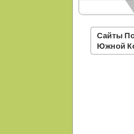
Сайты По
Южной К