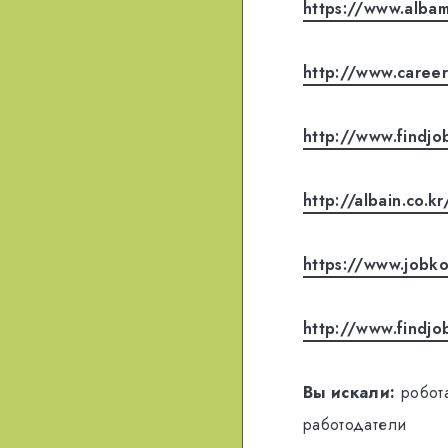
https://www.alba
http://www.career
http://www.findjob
http://albain.co.kr
https://www.jobko
http://www.findjob
Вы искали:
робота
работодатели