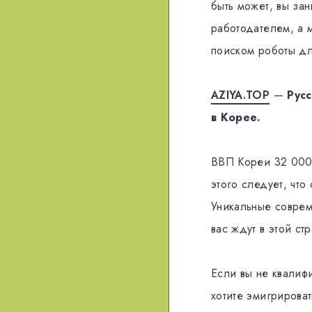
быть может, вы зан
работодателем, а 
поиском роботы дл
AZIYA.TOP
—
Рус
в Корее.
ВВП Кореи 32 000 
этого следует, что
Уникальные соврем
вас ждут в этой стр
Если вы не квалиф
хотите эмигрироват