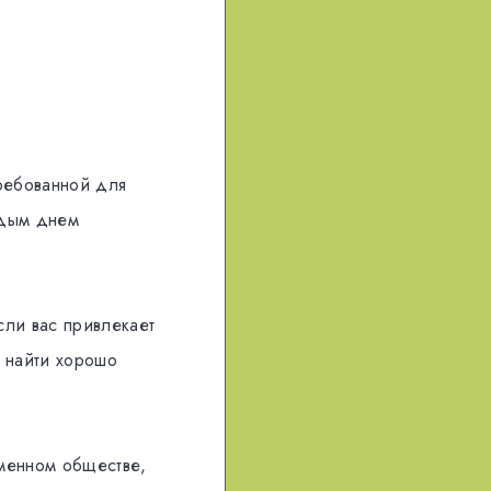
требованной для
ждым днем
сли вас привлекает
ы найти хорошо
еменном обществе,