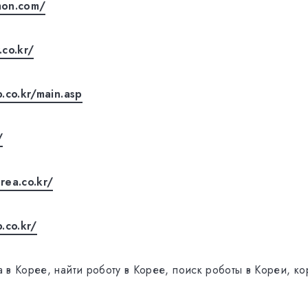
mon.com/
.co.kr/
.co.kr/main.asp
/
rea.co.kr/
.co.kr/
 в Корее, найти роботу в Корее, поиск роботы в Кореи, к