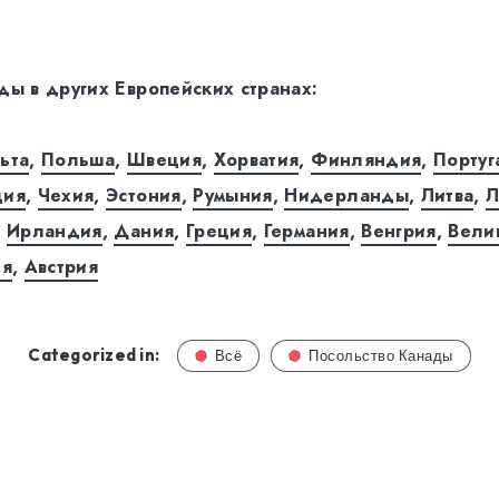
ды в других Европейских странах:
ьта
,
Польша
,
Швеция
,
Хорватия
,
Финляндия
,
Португ
ция
,
Чехия
,
Эстония
,
Румыния
,
Нидерланды
,
Литва
,
Л
,
Ирландия
,
Дания
,
Греция
,
Германия
,
Венгрия
,
Вели
ия
,
Австрия
Categorized in:
Всё
Посольство Канады