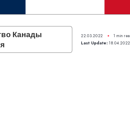
тво Канады
22.03.2022
1 min re
ия
Last Update:
18.04.202