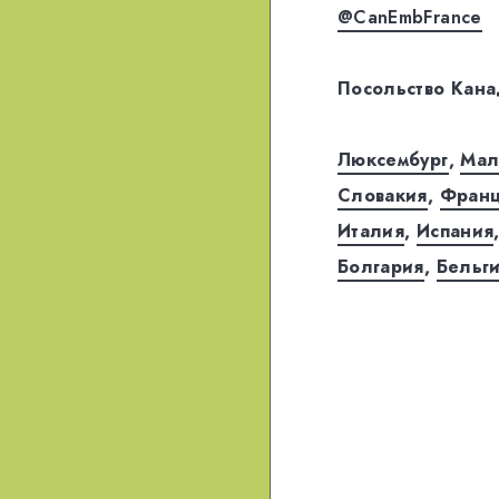
@CanEmbFrance
Посольство Кана
Люксембург
,
Мал
Словакия
,
Фран
Италия
,
Испания
Болгария
,
Бельг