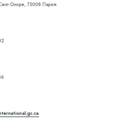
 Сент-Оноре, 75008 Париж
02
86
nternational.gc.ca