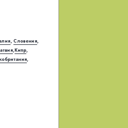
алия
,
Словения
,
атвия
,
Кипр
,
кобритания
,