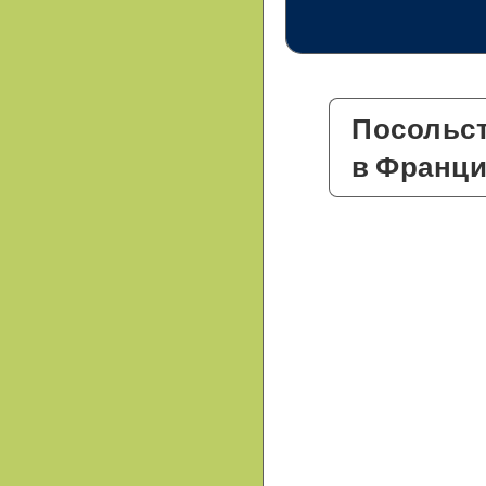
Посольс
в Франц