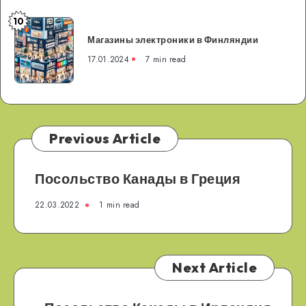
10
Магазины
Магазины электроники в Финляндии
электроники
в
17.01.2024
7 min read
Финляндии
Previous Article
Посольство Канады в Греция
22.03.2022
1 min read
Next Article