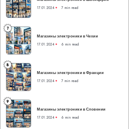
в
17.01.2024
7 min read
Швейцарии
7
Магазины
Магазины электроники в Чехии
электроники
в
17.01.2024
6 min read
Чехии
8
Магазины
Магазины электроники в Франции
электроники
в
17.01.2024
7 min read
Франции
9
Магазины
Магазины электроники в Словении
электроники
в
17.01.2024
6 min read
Словении