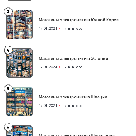
3
Магазины
Магазины электроники в Южной Кореи
электроники
в
17.01.2024
7 min read
Южной
Кореи
4
Магазины
Магазины электроники в Эстонии
электроники
в
17.01.2024
7 min read
Эстонии
5
Магазины
Магазины электроники в Швеции
электроники
в
17.01.2024
7 min read
Швеции
6
Магазины
Магазины электроники в Швейцарии
электроники