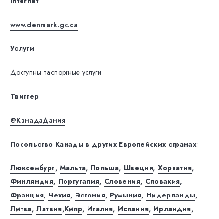
Internet
www.denmark.gc.ca
Услуги
Доступны паспортные услуги
Твиттер
@КанадаДания
Посольство Канады в других Европейских странах:
Люксембург
,
Мальта
,
Польша
,
Швеция
,
Хорватия
,
Финляндия
,
Португалия
,
Словения
,
Словакия
,
Франция
,
Чехия
,
Эстония
,
Румыния
,
Нидерланды
,
Литва
,
Латвия
,
Кипр
,
Италия
,
Испания
,
Ирландия
,