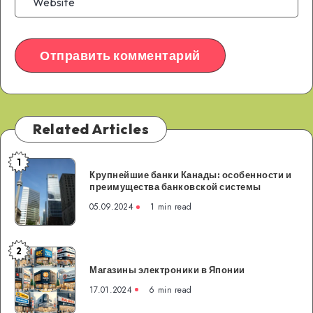
Related Articles
1
Крупнейшие
Крупнейшие банки Канады: особенности и
банки
преимущества банковской системы
Канады:
05.09.2024
1 min read
особенности
и
преимущества
2
Магазины
банковской
Магазины электроники в Японии
электроники
системы
в
17.01.2024
6 min read
Японии