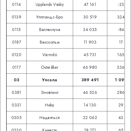
0114
Upplands Väsby
47 161
‑23
0139
Уппландс-Бро
30 519
324
0115
Валлентуна
34 035
‑84
0187
Ваксхольм
11 903
17
0120
Värmdö
45 731
165
0117
Österåker
46 980
336
03
Упсала
389 491
1 097
0381
Энчёпинг
46 526
286
0331
Heby
14 130
29
0305
Надеяться
22 062
43
0330
Книвста
19 171
65