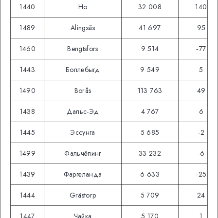
1440
Но
32 008
140
1489
Alingsås
41 697
95
1460
Bengtsfors
9 514
‑77
1443
Боллебыгд
9 549
5
1490
Borås
113 763
49
1438
Дальс-Эд
4 767
6
1445
Эссунга
5 685
‑2
1499
Фальчёпинг
33 232
‑6
1439
Фаргеланда
6 633
‑25
1444
Grästorp
5 709
24
1447
Чайка
5 170
1