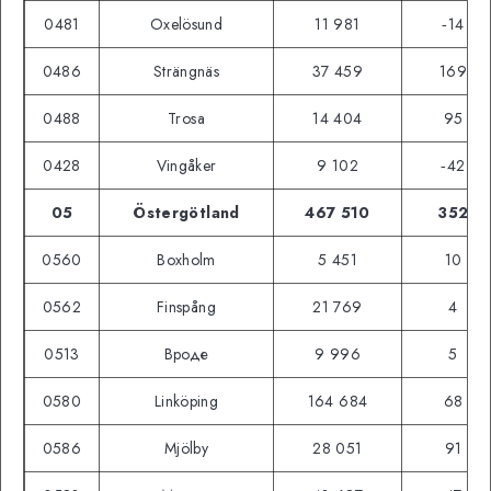
0481
Oxelösund
11 981
‑14
0486
Strängnäs
37 459
169
0488
Trosa
14 404
95
0428
Vingåker
9 102
‑42
05
Östergötland
467 510
352
0560
Boxholm
5 451
10
0562
Finspång
21 769
4
0513
Вроде
9 996
5
0580
Linköping
164 684
68
0586
Mjölby
28 051
91