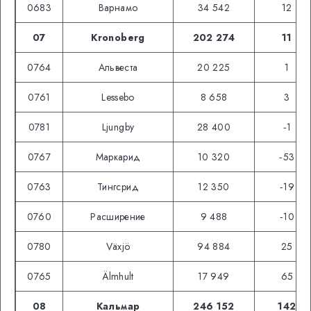
0683
Варнамо
34 542
12
07
Kronoberg
202 274
11
0764
Альвеста
20 225
1
0761
Lessebo
8 658
3
0781
Ljungby
28 400
‑1
0767
Маркарид
10 320
‑53
0763
Тингсрид
12 350
‑19
0760
Расширение
9 488
‑10
0780
Växjö
94 884
25
0765
Älmhult
17 949
65
08
Кальмар
246 152
142