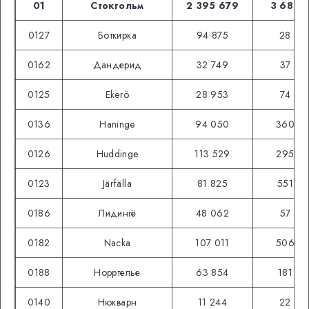
01
Стокгольм
2 395 679
3 689
0127
Боткирка
94 875
28
0162
Дандерид
32 749
37
0125
Ekerö
28 953
74
0136
Haninge
94 050
360
0126
Huddinge
113 529
295
0123
Järfälla
81 825
551
0186
Лидингё
48 062
57
0182
Nacka
107 011
506
0188
Норртелье
63 854
181
0140
Нюкварн
11 244
22