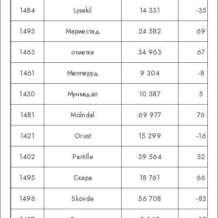
1484
Lysekil
14 331
‑35
1493
Мариестад
24 582
69
1463
отметка
34 963
67
1461
Меллеруд
9 304
‑8
1430
Мункедал
10 587
5
1481
Mölndal
69 977
76
1421
Orust
15 299
‑16
1402
Partille
39 564
52
1495
Скара
18 761
66
1496
Skövde
56 708
‑83