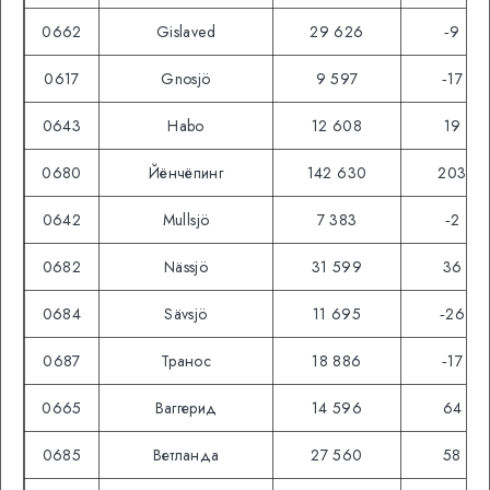
0662
Gislaved
29 626
‑9
0617
Gnosjö
9 597
‑17
0643
Habo
12 608
19
0680
Йёнчёпинг
142 630
203
0642
Mullsjö
7 383
‑2
0682
Nässjö
31 599
36
0684
Sävsjö
11 695
‑26
0687
Транос
18 886
‑17
0665
Ваггерид
14 596
64
0685
Ветланда
27 560
58