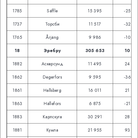
1785
Säffle
15 395
‑25
1737
Торсби
11 517
‑32
1765
Årjäng
9 986
‑10
18
Эребру
305 653
10
1882
Аскерсунд
11 495
24
1862
Degerfors
9 595
‑36
1861
Hallsberg
16 011
21
1863
Hällefors
6 875
‑21
1883
Карлскуга
30 291
28
1881
Кумла
21 955
93