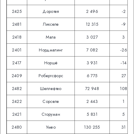
2425
Доротея
2 496
‑2
2481
Ликселе
12 315
‑9
2418
Мала
3 027
3
2401
Нордмалинг
7 082
‑26
2417
Норшё
3 931
‑14
2409
Робертсфорс
6 775
27
2482
Шеллефтео
72 948
108
2422
Сорселе
2 443
1
2421
Сторуман
5 831
5
2480
Умео
130 255
31