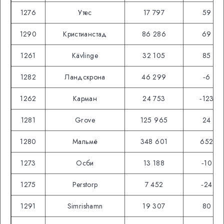
1276
Утес
17 797
59
1290
Кристианстад
86 286
69
1261
Kävlinge
32 105
85
1282
Ландскрона
46 299
‑6
1262
Карман
24 753
‑123
1281
Grove
125 965
24
1280
Мальмё
348 601
652
1273
Осби
13 188
‑10
1275
Perstorp
7 452
‑24
1291
Simrishamn
19 307
80