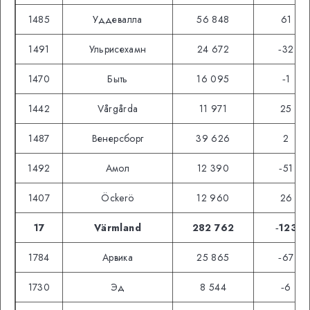
1485
Уддевалла
56 848
61
1491
Ульрисехамн
24 672
‑32
1470
Быть
16 095
‑1
1442
Vårgårda
11 971
25
1487
Венерсборг
39 626
2
1492
Амол
12 390
‑51
1407
Öckerö
12 960
26
17
Värmland
282 762
‑123
1784
Арвика
25 865
‑67
1730
Эд
8 544
‑6