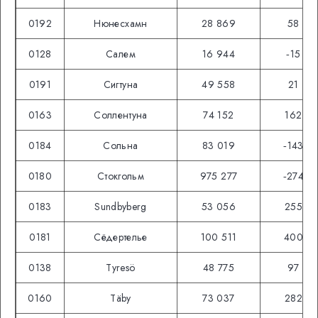
0192
Нюнесхамн
28 869
58
0128
Салем
16 944
‑15
0191
Сигтуна
49 558
21
0163
Соллентуна
74 152
162
0184
Сольна
83 019
‑143
0180
Стокгольм
975 277
‑274
0183
Sundbyberg
53 056
255
0181
Сёдертелье
100 511
400
0138
Tyresö
48 775
97
0160
Täby
73 037
282