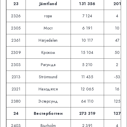
23
Jämtland
131 356
201
2326
гора
7 124
4
2305
Мост
6 191
10
2361
Härjedalen
10 117
47
2309
Кроком
15 104
50
2303
Рагунда
5 210
2
2313
Strömsund
11 435
‑53
2321
Находятся
12 065
16
2380
Эстерсунд
64 110
125
24
Вестерботтен
273 319
127
2403
Bjurholm
2 391
4