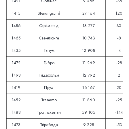
1427
Сотенас
9 065
‑35
1415
Stenungsund
27 164
120
1486
Стрёмстад
13 277
33
1465
Свенлюнга
10 743
‑8
1435
Танум
12 908
‑4
1472
Тибро
11 269
‑28
1498
Тидахольм
12 792
2
1419
Пруд
16 167
20
1452
Tranemo
11 860
‑25
1488
Тролльхеттан
59 105
‑144
1473
Тёребода
9 228
‑53