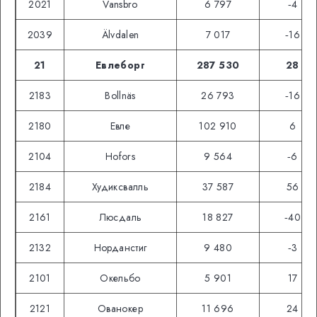
2021
Vansbro
6 797
‑4
2039
Älvdalen
7 017
‑16
21
Евлеборг
287 530
28
2183
Bollnäs
26 793
‑16
2180
Евле
102 910
6
2104
Hofors
9 564
‑6
2184
Худиксвалль
37 587
56
2161
Люсдаль
18 827
‑40
2132
Норданстиг
9 480
‑3
2101
Окельбо
5 901
17
2121
Ованокер
11 696
24