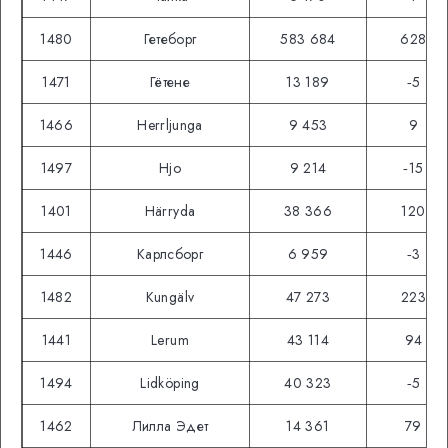
1480
Гетеборг
583 684
628
1471
Гётене
13 189
‑5
1466
Herrljunga
9 453
9
1497
Hjo
9 214
‑15
1401
Härryda
38 366
120
1446
Карлсборг
6 959
‑3
1482
Kungälv
47 273
223
1441
Lerum
43 114
94
1494
Lidköping
40 323
‑5
1462
Лилла Эдет
14 361
79