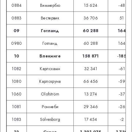
0884
Виммербю
15 624
‑48
0883
Вестервик
36 706
51
09
Готланд
60 288
164
0980
Готланд
60 288
164
10
Блекинге
158 871
‑185
1082
Карлсхамн
32 341
‑61
1080
Карлскруна
66 456
‑59
1060
Olofström
13 274
‑37
1081
Роннеби
29 346
‑26
1083
Sölvesborg
17 454
‑2