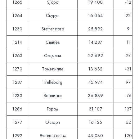
1265
Sjöbo
19 400
‑12
1264
Скуруп
16 064
22
1230
Staffanstorp
25 892
9
1214
Свалёв
14 287
11
1263
Сведала
22 692
27
1270
Томелилла
13 632
‑31
1287
Trelleborg
45 974
97
1233
Веллинге
36 839
‑76
1286
Город
31 107
137
1277
Осторп
16 125
62
1292
Энгельхольм
43 030
120