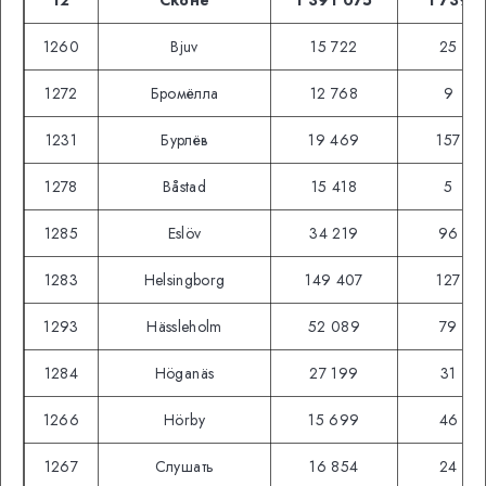
12
Сконе
1 391 075
1 739
1260
Bjuv
15 722
25
1272
Бромёлла
12 768
9
1231
Бурлёв
19 469
157
1278
Båstad
15 418
5
1285
Eslöv
34 219
96
1283
Helsingborg
149 407
127
1293
Hässleholm
52 089
79
1284
Höganäs
27 199
31
1266
Hörby
15 699
46
1267
Слушать
16 854
24