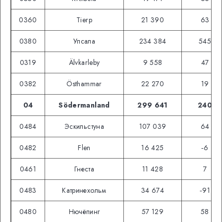
0360
Tierp
21 390
63
0380
Упсала
234 384
545
0319
Älvkarleby
9 558
47
0382
Östhammar
22 270
19
04
Södermanland
299 641
240
0484
Эскильстуна
107 039
64
0482
Flen
16 425
‑6
0461
Гнеста
11 428
7
0483
Катринехольм
34 674
‑91
0480
Нючёпинг
57 129
58