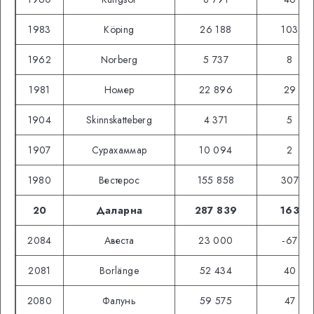
1983
Köping
26 188
103
1962
Norberg
5 737
8
1981
Номер
22 896
29
1904
Skinnskatteberg
4 371
5
1907
Сурахаммар
10 094
2
1980
Вестерос
155 858
307
20
Даларна
287 839
163
2084
Авеста
23 000
‑67
2081
Borlänge
52 434
40
2080
Фалунь
59 575
47