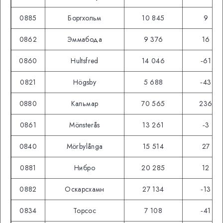
0885
Боргхольм
10 845
9
0862
Эммабода
9 376
16
0860
Hultsfred
14 046
‑61
0821
Högsby
5 688
‑43
0880
Кальмар
70 565
236
0861
Mönsterås
13 261
‑3
0840
Mörbylånga
15 514
27
0881
Нибро
20 285
12
0882
Оскарсхамн
27 134
‑13
0834
Торсос
7 108
‑41