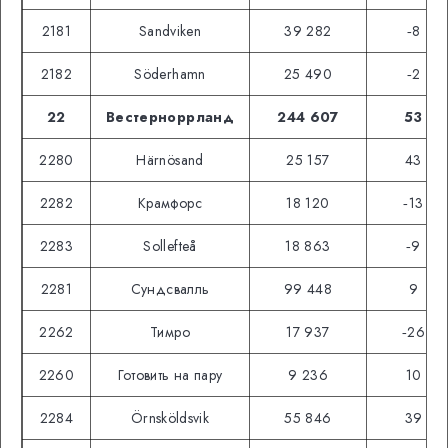
2181
Sandviken
39 282
‑8
2182
Söderhamn
25 490
‑2
22
Вестерноррланд
244 607
53
2280
Härnösand
25 157
43
2282
Крамфорс
18 120
‑13
2283
Sollefteå
18 863
‑9
2281
Сундсвалль
99 448
9
2262
Тимро
17 937
‑26
2260
Готовить на пару
9 236
10
2284
Örnsköldsvik
55 846
39