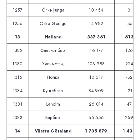
1257
Örkelljunga
10 454
3
1256
Östra Göinge
14 982
‑35
13
Halland
337 361
613
1382
Фалькенберг
46 177
126
1380
Хальмстад
103 988
234
1315
Полка
10 617
‑32
1384
Кунгсбака
84 909
‑21
1381
Laholm
26 014
47
1383
Варберг
65 656
259
14
Västra Götaland
1 735 879
1 436