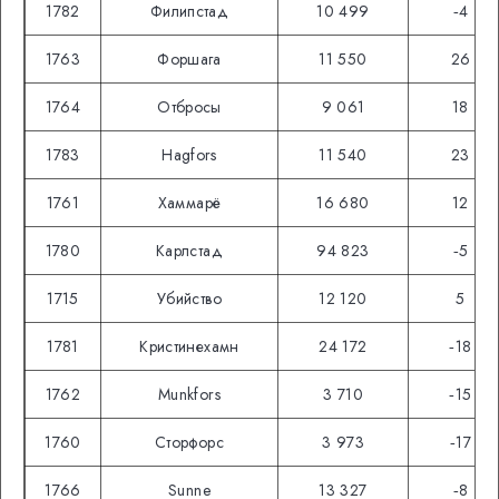
1782
Филипстад
10 499
‑4
1763
Форшага
11 550
26
1764
Отбросы
9 061
18
1783
Hagfors
11 540
23
1761
Хаммарё
16 680
12
1780
Карлстад
94 823
‑5
1715
Убийство
12 120
5
1781
Кристинехамн
24 172
‑18
1762
Munkfors
3 710
‑15
1760
Сторфорс
3 973
‑17
1766
Sunne
13 327
‑8