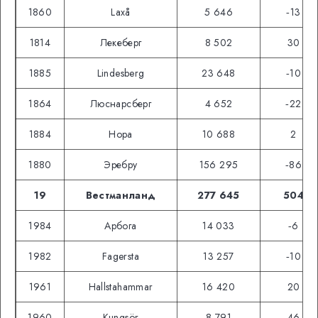
1860
Laxå
5 646
‑13
1814
Лекеберг
8 502
30
1885
Lindesberg
23 648
‑10
1864
Люснарсберг
4 652
‑22
1884
Нора
10 688
2
1880
Эребру
156 295
‑86
19
Вестманланд
277 645
504
1984
Арбога
14 033
‑6
1982
Fagersta
13 257
‑10
1961
Hallstahammar
16 420
20
1960
Kungsör
8 791
46