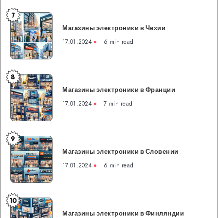
7
Магазины
Магазины электроники в Чехии
электроники
в
17.01.2024
6 min read
Чехии
8
Магазины
Магазины электроники в Франции
электроники
в
17.01.2024
7 min read
Франции
9
Магазины
Магазины электроники в Словении
электроники
в
17.01.2024
6 min read
Словении
10
Магазины
Магазины электроники в Финляндии
электроники