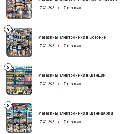
в
17.01.2024
7 min read
Южной
Кореи
4
Магазины
Магазины электроники в Эстонии
электроники
в
17.01.2024
7 min read
Эстонии
5
Магазины
Магазины электроники в Швеции
электроники
в
17.01.2024
7 min read
Швеции
6
Магазины
Магазины электроники в Швейцарии
электроники
в
17.01.2024
7 min read
Швейцарии