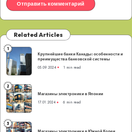
Related Articles
1
Крупнейшие
Крупнейшие банки Канады: особенности и
банки
преимущества банковской системы
Канады:
05.09.2024
1 min read
особенности
и
преимущества
2
Магазины
банковской
Магазины электроники в Японии
электроники
системы
в
17.01.2024
6 min read
Японии
3
Магазины
Магазины электроники в Южной Кореи
электроники