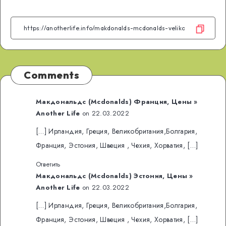
on
on
on
on
on
on
Facebook
Twitter
Telegram
VK
Email
WhatsA
Comments
Макдональдс (Mcdonalds) Франция, Цены »
Another Life
on 22.03.2022
[…] Ирландия, Греция, Великобритания,Болгария,
Франция, Эстония, Швеция , Чехия, Хорватия, […]
Ответить
Макдональдс (Mcdonalds) Эстония, Цены »
Another Life
on 22.03.2022
[…] Ирландия, Греция, Великобритания,Болгария,
Франция, Эстония, Швеция , Чехия, Хорватия, […]