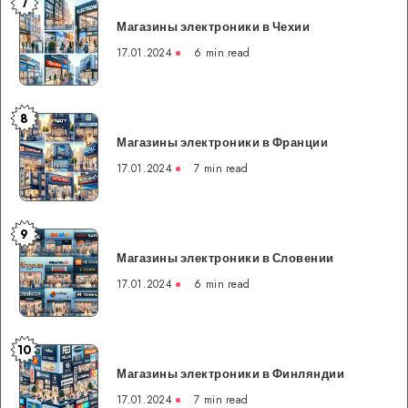
7
Магазины
Магазины электроники в Чехии
электроники
в
17.01.2024
6 min read
Чехии
8
Магазины
Магазины электроники в Франции
электроники
в
17.01.2024
7 min read
Франции
9
Магазины
Магазины электроники в Словении
электроники
в
17.01.2024
6 min read
Словении
10
Магазины
Магазины электроники в Финляндии
электроники
в
17.01.2024
7 min read