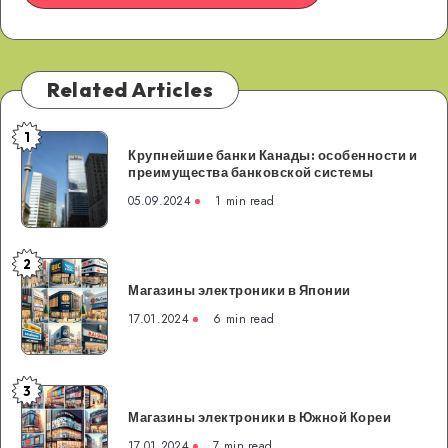
Related Articles
1
Крупнейшие
Крупнейшие банки Канады: особенности и
банки
преимущества банковской системы
Канады:
05.09.2024
1 min read
особенности
и
преимущества
2
Магазины
банковской
Магазины электроники в Японии
электроники
системы
в
17.01.2024
6 min read
Японии
3
Магазины
Магазины электроники в Южной Кореи
электроники
в
17.01.2024
7 min read