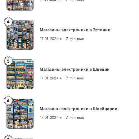
Южной
Кореи
4
Магазины
Магазины электроники в Эстонии
электроники
в
17.01.2024
7 min read
Эстонии
5
Магазины
Магазины электроники в Швеции
электроники
в
17.01.2024
7 min read
Швеции
6
Магазины
Магазины электроники в Швейцарии
электроники
в
17.01.2024
7 min read
Швейцарии