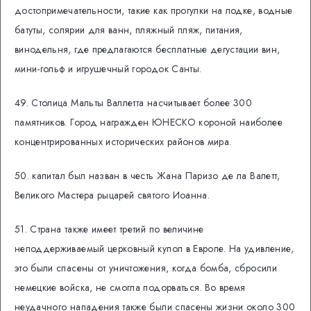
достопримечательности, такие как прогулки на лодке, водные
батуты, солярии для ванн, пляжный пляж, питания,
винодельня, где предлагаются бесплатные дегустации вин,
мини-гольф и игрушечный городок Санты.
49. Столица Мальты Валлетта насчитывает более 300
памятников. Город награжден ЮНЕСКО короной наиболее
концентрированных исторических районов мира.
50. капитал был назван в честь Жана Паризо де ла Валетт,
Великого Мастера рыцарей святого Иоанна.
51. Страна также имеет третий по величине
неподдерживаемый церковный купол в Европе. На удивление,
это были спасены от уничтожения, когда бомба, сбросили
немецкие войска, не смогла подорваться. Во время
неудачного нападения также были спасены жизни около 300