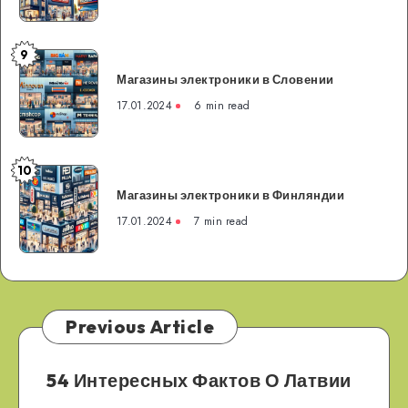
Франции
9
Магазины
Магазины электроники в Словении
электроники
в
17.01.2024
6 min read
Словении
10
Магазины
Магазины электроники в Финляндии
электроники
в
17.01.2024
7 min read
Финляндии
Previous Article
54 Интересных Фактов О Латвии