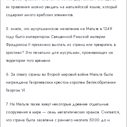
их правления можно увидеть на мальтийской языке, который
содержит много арабских элементов.
5. знали, что мусульманское население на Мальте в 1249
году было императором Священной Римской империи
Фридрихом II приказано выслать из страны или превратить в
христиан? Это печально для мусульман, проживающих на
территории того времени.
6. За отвагу страны во Второй мировой войне Мальта была
награждена Георгиевским крестом королем Великобритании
Георгом VI.
7. На Мальте также живут некоторые древние отдельные
сооружения в мире — семь мегалитических храмов. Считается,
что страна была заселена с раннего неолита 5000 до н.