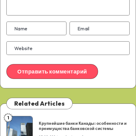
Related Articles
1
Крупнейшие
Крупнейшие банки Канады: особенности и
банки
преимущества банковской системы
Канады: