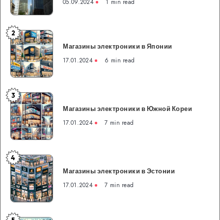
05.09.2024
1 min read
особенности
и
преимущества
2
Магазины
банковской
Магазины электроники в Японии
электроники
системы
в
17.01.2024
6 min read
Японии
3
Магазины
Магазины электроники в Южной Кореи
электроники
в
17.01.2024
7 min read
Южной
Кореи
4
Магазины
Магазины электроники в Эстонии
электроники
в
17.01.2024
7 min read
Эстонии