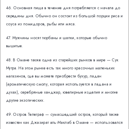
46. ​​Основная пища в течение дня потребляется с начала до
середины дня. Обычно он состоит из большой порции риса и
соуса из помидоров, рыбы или мяса.
47. Мужчины носят тюрбаны и шапки, которые обычно
вышитые.
48. В Омане также одна из старейших рынков в мире — Сук
Мутра. На этом рынке есть так много красочных маленьких
магазинов, где вы можете приобрести бухур, ладан
(ароматическую смолу, которая используется в ладана и
духах), серебряные ханджар, ювелирные изделия и многие
другие экзотических.
49. Остров Телеграф — сумасшедший остров, который также
известен как Джазират аль-Маклаб в Омане — использовался