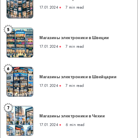
в
17.01.2024
7 min read
Эстонии
5
Магазины
Магазины электроники в Швеции
электроники
в
17.01.2024
7 min read
Швеции
6
Магазины
Магазины электроники в Швейцарии
электроники
в
17.01.2024
7 min read
Швейцарии
7
Магазины
Магазины электроники в Чехии
электроники
в
17.01.2024
6 min read
Чехии