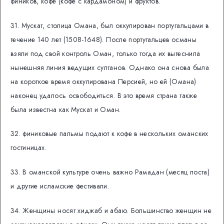
фиников, кофе (кофе с кардамоном) и фруктов.
31. Мускат, столица Омана, был оккупирован португальцами в
течение 140 лет (1508-1648). После португальцев османы
взяли под свой контроль Оман, только тогда их вытеснила
нынешняя линия ведущих султанов. Однако она снова была
на короткое время оккупирована Персией, но ей (Омана)
наконец удалось освободиться. В это время страна также
была известна как Мускат и Оман.
32. финиковые пальмы подают к кофе в нескольких оманских
гостиницах.
33. В оманской культуре очень важно Рамадан (месяц поста)
и другие исламские фестивали.
34. Женщины носят хиджаб и абаю. Большинство женщин не