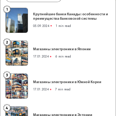
1
Крупнейшие
Крупнейшие банки Канады: особенности и
банки
преимущества банковской системы
Канады:
05.09.2024
1 min read
особенности
и
преимущества
2
Магазины
банковской
Магазины электроники в Японии
электроники
системы
в
17.01.2024
6 min read
Японии
3
Магазины
Магазины электроники в Южной Кореи
электроники
в
17.01.2024
7 min read
Южной
Кореи
4
Магазины
Магазины электроники в Эстонии
электроники