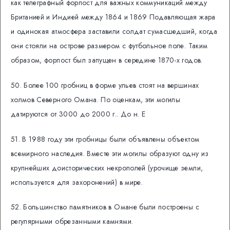
как телеграфный форпост для важных коммуникаций между
Британией и Индией между 1864 и 1869 Подавляющая жара
и одинокая атмосфера заставили солдат сумасшедший, когда
они стояли на острове размером с футбольное поле. Таким
образом, форпост был запущен в середине 1870-х годов.
50. Более 100 гробниц в форме ульев стоят на вершинах
холмов Северного Омана. По оценкам, эти могилы
датируются от 3000 до 2000 г.. До н. Е
51. В 1988 году эти гробницы были объявлены объектом
всемирного наследия. Вместе эти могилы образуют одну из
крупнейших доисторических некрополей (урочище земли,
используется для захоронений) в мире.
52. Большинство памятников в Омане были построены с
регулярными обрезанными камнями.