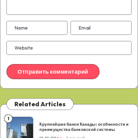
Related Articles
1
Крупнейшие
Крупнейшие банки Канады: особенности и
банки
преимущества банковской системы
Канады: