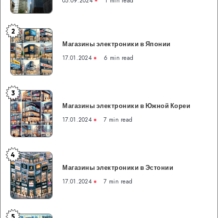
05.09.2024
1 min read
особенности
и
преимущества
2
Магазины
банковской
Магазины электроники в Японии
электроники
системы
в
17.01.2024
6 min read
Японии
3
Магазины
Магазины электроники в Южной Кореи
электроники
в
17.01.2024
7 min read
Южной
Кореи
4
Магазины
Магазины электроники в Эстонии
электроники
в
17.01.2024
7 min read
Эстонии
5