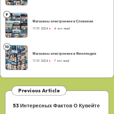
Франции
9
Магазины
Магазины электроники в Словении
электроники
в
17.01.2024
6 min read
Словении
10
Магазины
Магазины электроники в Финляндии
электроники
в
17.01.2024
7 min read
Финляндии
Previous Article
53 Интересных Фактов О Кувейте