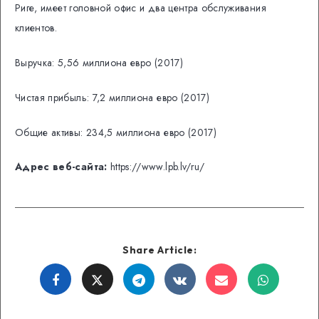
Риге, имеет головной офис и два центра обслуживания
клиентов.
Выручка: 5,56 миллиона евро (2017)
Чистая прибыль: 7,2 миллиона евро (2017)
Общие активы: 234,5 миллиона евро (2017)
Адрес веб-сайта:
https://www.lpb.lv/ru/
Share Article:
Share
Share
Share
Share
Share
Share
on
on
on
on
on
on