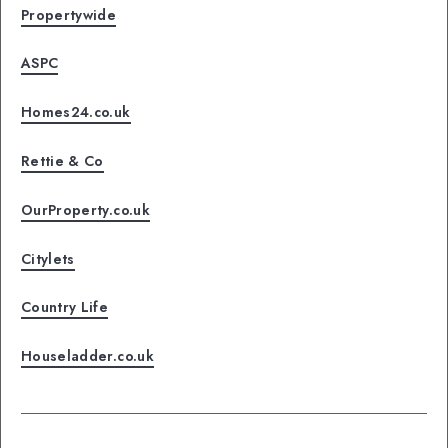
Propertywide
ASPC
Homes24.co.uk
Rettie & Co
OurProperty.co.uk
Citylets
Country Life
Houseladder.co.uk