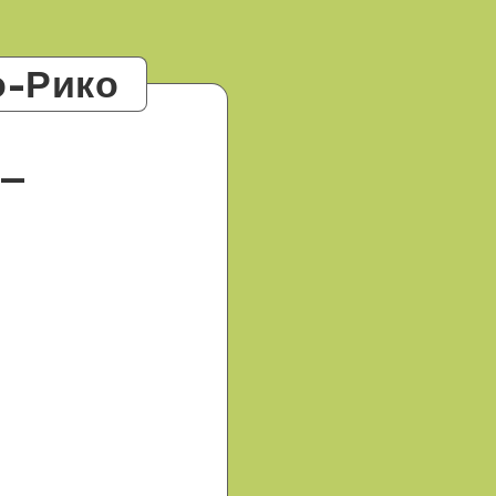
о-Рико
—