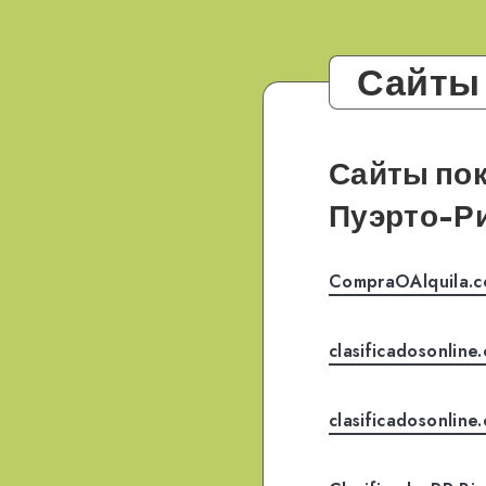
Сайты 
Сайты по
Пуэрто-Р
CompraOAlquila.
clasificadosonline
clasificadosonline