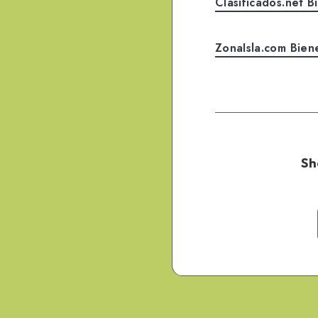
Clasificados.net B
ZonaIsla.com Bien
Sh