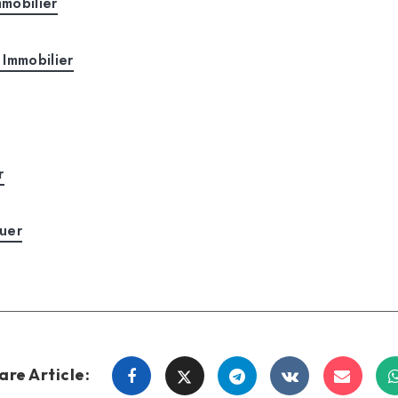
mobilier
 Immobilier
r
uer
are Article:
Share
Share
Share
Share
Share