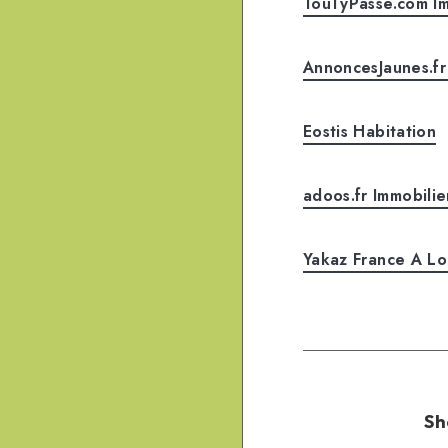
TouTyPasse.com Im
AnnoncesJaunes.fr
Eostis Habitation
adoos.fr Immobilie
Yakaz France A Lo
Sh