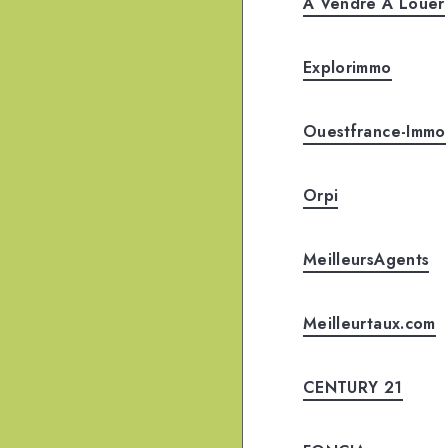
A Vendre A Louer
Explorimmo
Ouestfrance-Immo
Orpi
MeilleursAgents
Meilleurtaux.com
CENTURY 21