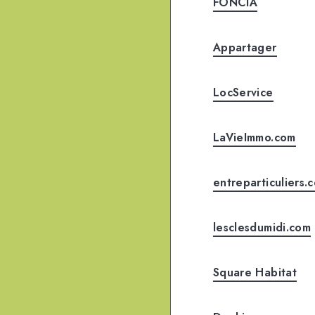
FONCIA
Appartager
LocService
LaVieImmo.com
entreparticuliers.
lesclesdumidi.com
Square Habitat