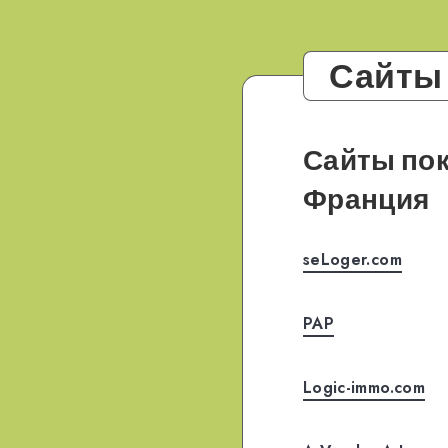
Сайты
Сайты по
Франция
seLoger.com
PAP
Logic-immo.com