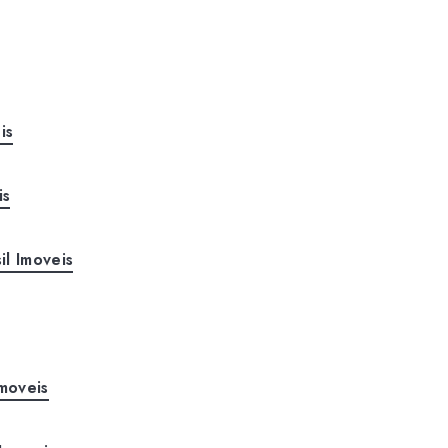
is
is
il Imoveis
moveis