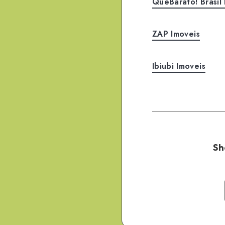
QueBarato! Brasil 
ZAP Imoveis
Ibiubi Imoveis
Sh