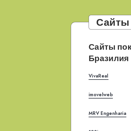
Сайты
Сайты по
Бразилия
VivaReal
imovelweb
MRV Engenharia