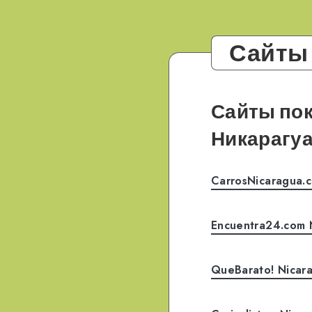
Сайты
Сайты пок
Никарагу
CarrosNicaragua.
Encuentra24.com N
QueBarato! Nicara