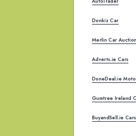
AutoTrader
Donkiz Car
Merlin Car Auctio
Adverts.ie Cars
DoneDeal.ie Moto
Gumtree Ireland C
BuyandSell.ie Car