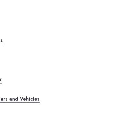
ns
r
ars and Vehicles
s