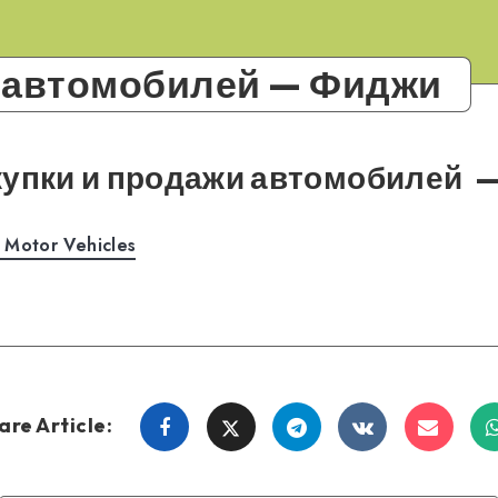
 автомобилей — Фиджи
упки и продажи автомобилей
—
ds Motor Vehicles
are Article:
Share
Share
Share
Share
Share
on
on
on
on
on