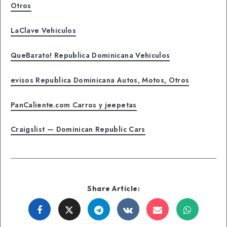
Otros
LaClave Vehiculos
QueBarato! Republica Dominicana Vehiculos
evisos Republica Dominicana Autos, Motos, Otros
PanCaliente.com Carros y jeepetas
Craigslist — Dominican Republic Cars
Share Article:
Share
Share
Share
Share
Share
Share