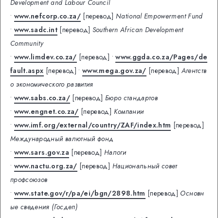
Development and Labour Council
•
www.nefcorp.co.za/
[перевод]
National Empowerment Fund
•
www.sadc.int
[перевод]
Southern African Development
Community
•
www.limdev.co.za/
[перевод]
•
www.ggda.co.za/Pages/de
fault.aspx
[перевод]
•
www.mega.gov.za/
[перевод]
Агентств
о экономического развития
•
www.sabs.co.za/
[перевод]
Бюро стандартов
•
www.engnet.co.za/
[перевод]
Компании
•
www.imf.org/external/country/ZAF/index.htm
[перевод]
Международный валютный фонд
•
www.sars.gov.za
[перевод]
Налоги
•
www.nactu.org.za/
[перевод]
Национальный совет
профсоюзов
•
www.state.gov/r/pa/ei/bgn/2898.htm
[перевод]
Основн
ые сведения (Госдеп)