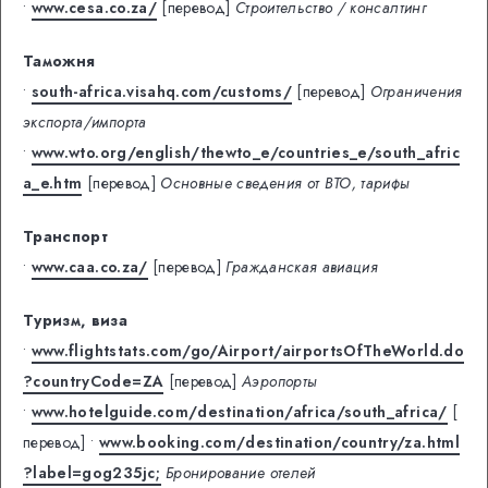
•
www.cesa.co.za/
[перевод]
Строительство / консалтинг
Таможня
•
south-africa.visahq.com/customs/
[перевод]
Ограничения
экспорта/импорта
•
www.wto.org/english/thewto_e/countries_e/south_afric
a_e.htm
[перевод]
Основные сведения от ВТО, тарифы
Транспорт
•
www.caa.co.za/
[перевод]
Гражданская авиация
Туризм, виза
•
www.flightstats.com/go/Airport/airportsOfTheWorld.do
?countryCode=ZA
[перевод]
Аэропорты
•
www.hotelguide.com/destination/africa/south_africa/
[
перевод]
•
www.booking.com/destination/country/za.html
?label=gog235jc;
Бронирование отелей