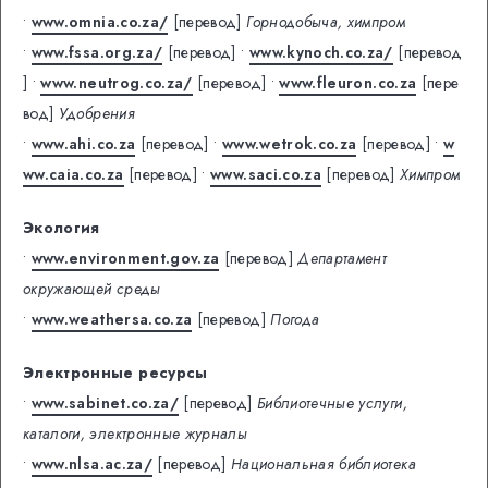
•
www.omnia.co.za/
[перевод]
Горнодобыча, химпром
•
www.fssa.org.za/
[перевод]
•
www.kynoch.co.za/
[перевод
]
•
www.neutrog.co.za/
[перевод]
•
www.fleuron.co.za
[пере
вод]
Удобрения
•
www.ahi.co.za
[перевод]
•
www.wetrok.co.za
[перевод]
•
w
ww.caia.co.za
[перевод]
•
www.saci.co.za
[перевод]
Химпром
Экология
•
www.environment.gov.za
[перевод]
Департамент
окружающей среды
•
www.weathersa.co.za
[перевод]
Погода
Электронные ресурсы
•
www.sabinet.co.za/
[перевод]
Библиотечные услуги,
каталоги, электронные журналы
•
www.nlsa.ac.za/
[перевод]
Национальная библиотека