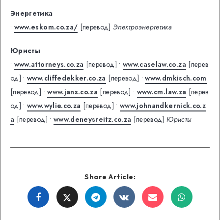
Энергетика
•
www.eskom.co.za/
[перевод]
Электроэнергетика
Юристы
•
www.attorneys.co.za
[перевод]
•
www.caselaw.co.za
[перев
од]
•
www.cliffedekker.co.za
[перевод]
•
www.dmkisch.com
[перевод]
•
www.jans.co.za
[перевод]
•
www.cm.law.za
[перев
од]
•
www.wylie.co.za
[перевод]
•
www.johnandkernick.co.z
a
[перевод]
•
www.deneysreitz.co.za
[перевод]
Юристы
Share Article:
Share
Share
Share
Share
Share
Share
on
on
on
on
on
on