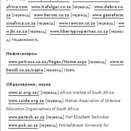
africa.com
•
www.trafalgar.co.za
[перевод]
•
www.debro.co.
za
[перевод]
•
www.herom.co.za
[перевод]
•
www.gamefarm
sinafrica.co.za
[перевод]
•
www.rawson.co.za
[перевод]
•
ww
w.jhi.co.za
[перевод]
•
www.libertyproperties.co.za
[перево
д]
Недвижимость
Нефтегазпром
•
www.petrosa.co.za/Pages/Home.aspx
[перевод]
•
www.m
bendi.co.za/sapia
[перевод]
Нефть
Образование, наука
•
www.ai.org.za/
[перевод]
Africa Institute of South Africa
•
www.saide.org.za
[перевод]
Nation Association of Distance
Education Organisations of South Africa
•
www.petech.ac.za
[перевод]
Port Elizabeth Technikon
•
www.puk.ac.za
[перевод]
Potchefstroom University for