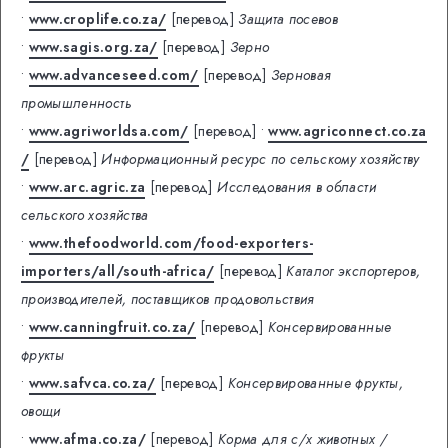
•
www.croplife.co.za/
[перевод]
Защита посевов
•
www.sagis.org.za/
[перевод]
Зерно
•
www.advanceseed.com/
[перевод]
Зерновая
промышленность
•
www.agriworldsa.com/
[перевод]
•
www.agriconnect.co.za
/
[перевод]
Информационный ресурс по сельскому хозяйству
•
www.arc.agric.za
[перевод]
Исследования в области
сельского хозяйства
•
www.thefoodworld.com/food-exporters-
importers/all/south-africa/
[перевод]
Каталог экспортеров,
производителей, поставщиков продовольствия
•
www.canningfruit.co.za/
[перевод]
Консервированные
фрукты
•
www.safvca.co.za/
[перевод]
Консервированные фрукты,
овощи
•
www.afma.co.za/
[перевод]
Корма для с/х животных /