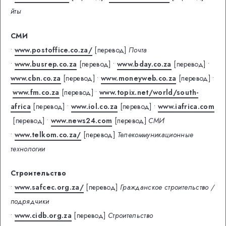
йты
СМИ
•
www.postoffice.co.za/
[перевод]
Почта
•
www.busrep.co.za
[перевод]
•
www.bday.co.za
[перевод]
•
www.cbn.co.za
[перевод]
•
www.moneyweb.co.za
[перевод]
•
www.fm.co.za
[перевод]
•
www.topix.net/world/south-
africa
[перевод]
•
www.iol.co.za
[перевод]
•
www.iafrica.com
[перевод]
•
www.news24.com
[перевод]
СМИ
•
www.telkom.co.za/
[перевод]
Телекоммуникационные
технологии
Строительство
•
www.safcec.org.za/
[перевод]
Гражданское строительство /
подрядчики
•
www.cidb.org.za
[перевод]
Строительство