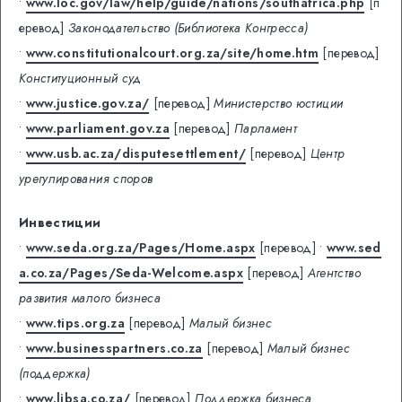
•
www.loc.gov/law/help/guide/nations/southafrica.php
[п
еревод]
Законодательство (Библиотека Конгресса)
•
www.constitutionalcourt.org.za/site/home.htm
[перевод]
Конституционный суд
•
www.justice.gov.za/
[перевод]
Министерство юстиции
•
www.parliament.gov.za
[перевод]
Парламент
•
www.usb.ac.za/disputesettlement/
[перевод]
Центр
урегулирования споров
Инвестиции
•
www.seda.org.za/Pages/Home.aspx
[перевод]
•
www.sed
a.co.za/Pages/Seda-Welcome.aspx
[перевод]
Агентство
развития малого бизнеса
•
www.tips.org.za
[перевод]
Малый бизнес
•
www.businesspartners.co.za
[перевод]
Малый бизнес
(поддержка)
•
www.libsa.co.za/
[перевод]
Поддержка бизнеса