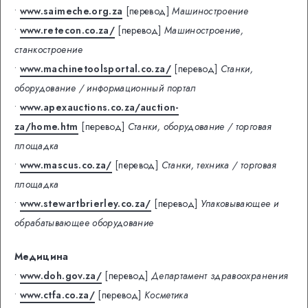
•
www.saimeche.org.za
[перевод]
Машиностроение
•
www.retecon.co.za/
[перевод]
Машиностроение,
станкостроение
•
www.machinetoolsportal.co.za/
[перевод]
Станки,
оборудование / информационный портал
•
www.apexauctions.co.za/auction-
za/home.htm
[перевод]
Станки, оборудование / торговая
площадка
•
www.mascus.co.za/
[перевод]
Станки, техника / торговая
площадка
•
www.stewartbrierley.co.za/
[перевод]
Упаковывающее и
обрабатывающее оборудование
Медицина
•
www.doh.gov.za/
[перевод]
Департамент здравоохранения
•
www.ctfa.co.za/
[перевод]
Косметика