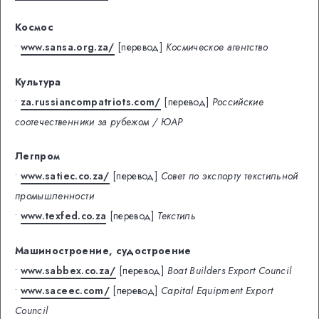
Космос
•
www.sansa.org.za/
[перевод]
Космическое агентство
Культура
•
za.russiancompatriots.com/
[перевод]
Российские
соотечественники за рубежом / ЮАР
Легпром
•
www.satiec.co.za/
[перевод]
Совет по экспорту текстильной
промышленности
•
www.texfed.co.za
[перевод]
Текстиль
Машиностроение, судостроение
•
www.sabbex.co.za/
[перевод]
Boat Builders Export Council
•
www.saceec.com/
[перевод]
Capital Equipment Export
Council