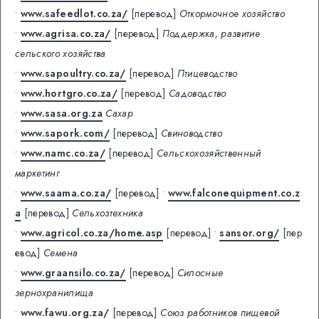
•
www.safeedlot.co.za/
[перевод]
Откормочное хозяйство
•
www.agrisa.co.za/
[перевод]
Поддержка, развитие
сельского хозяйства
•
www.sapoultry.co.za/
[перевод]
Птицеводство
•
www.hortgro.co.za/
[перевод]
Садоводство
•
www.sasa.org.za
Сахар
•
www.sapork.com/
[перевод]
Свиноводство
•
www.namc.co.za/
[перевод]
Сельскохозяйственный
маркетинг
•
www.saama.co.za/
[перевод]
•
www.falconequipment.co.z
a
[перевод]
Сельхозтехника
•
www.agricol.co.za/home.asp
[перевод]
•
sansor.org/
[пер
евод]
Семена
•
www.graansilo.co.za/
[перевод]
Силосные
зернохранилища
•
www.fawu.org.za/
[перевод]
Союз работников пищевой