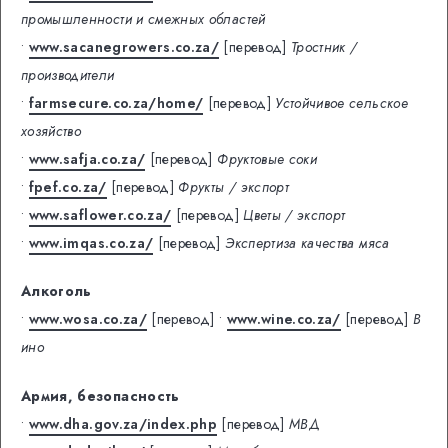
промышленности и смежных областей
•
www.sacanegrowers.co.za/
[перевод]
Тростник /
производители
•
farmsecure.co.za/home/
[перевод]
Устойчивое сельское
хозяйство
•
www.safja.co.za/
[перевод]
Фруктовые соки
•
fpef.co.za/
[перевод]
Фрукты / экспорт
•
www.saflower.co.za/
[перевод]
Цветы / экспорт
•
www.imqas.co.za/
[перевод]
Экспертиза качества мяса
Алкоголь
•
www.wosa.co.za/
[перевод]
•
www.wine.co.za/
[перевод]
В
ино
Армия, безопасность
•
www.dha.gov.za/index.php
[перевод]
МВД