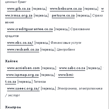
ценных бумаг
•
www.gib.co.za
[перевод]
•
www.bnbsure.co.za
[перевод]
•
w
ww.irmsa.org.za
[перевод]
•
petsure.co.za
[перевод]
Страхо
вание
•
www.creditguarantee.co.za
[перевод]
Страхование
кредитов
•
www.nbc.co.za/
[перевод]
Финансовые услуги
•
www.resbank.co.za
[перевод]
Центробанк
Хайтек
•
www.acnielsen.com
[перевод]
•
www.sabc.co.za
[перевод]
•
www.ispmap.org.za
[перевод]
•
www.bmi-
t.co.za
[перевод]
Телеком
•
www.saeec.org.za/
[перевод]
Электроника, электротехника
/ экспорт
Химпром