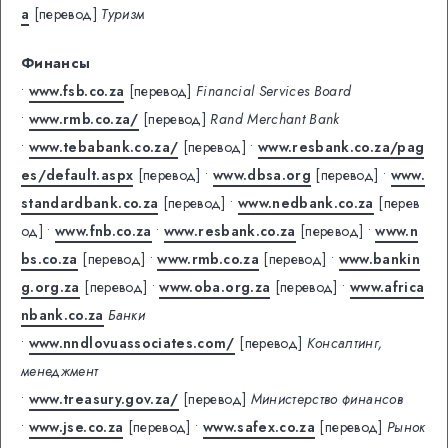
a
[перевод]
Туризм
Финансы
•
www.fsb.co.za
[перевод]
Financial Services Board
•
www.rmb.co.za/
[перевод]
Rand Merchant Bank
•
www.tebabank.co.za/
[перевод]
•
www.resbank.co.za/pag
es/default.aspx
[перевод]
•
www.dbsa.org
[перевод]
•
www.
standardbank.co.za
[перевод]
•
www.nedbank.co.za
[перев
од]
•
www.fnb.co.za
•
www.resbank.co.za
[перевод]
•
www.n
bs.co.za
[перевод]
•
www.rmb.co.za
[перевод]
•
www.bankin
g.org.za
[перевод]
•
www.oba.org.za
[перевод]
•
www.africa
nbank.co.za
Банки
•
www.nndlovuassociates.com/
[перевод]
Консалтинг,
менеджмент
•
www.treasury.gov.za/
[перевод]
Министерство финансов
•
www.jse.co.za
[перевод]
•
www.safex.co.za
[перевод]
Рынок