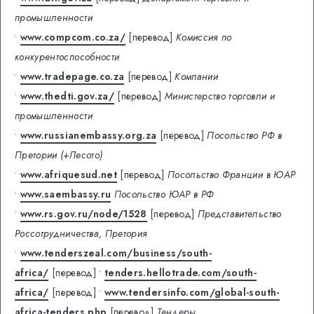
промышленности
•
www.compcom.co.za/
[перевод]
Комиссия по
конкурентоспособности
•
www.tradepage.co.za
[перевод]
Компании
•
www.thedti.gov.za/
[перевод]
Министерство торговли и
промышленности
•
www.russianembassy.org.za
[перевод]
Посольство РФ в
Претории (+Лесото)
•
www.afriquesud.net
[перевод]
Посольство Франции в ЮАР
•
www.saembassy.ru
Посольство ЮАР в РФ
•
www.rs.gov.ru/node/1528
[перевод]
Представительство
Россотрудничества, Претория
•
www.tenderszeal.com/business/south-
africa/
[перевод]
•
tenders.hellotrade.com/south-
africa/
[перевод]
•
www.tendersinfo.com/global-south-
africa-tenders.php
[перевод]
Тендеры