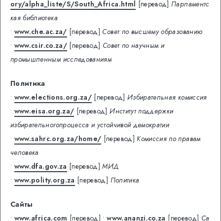
ory/alpha_liste/S/South_Africa.html
[перевод]
Парламентс
кая библиотека
•
www.che.ac.za/
[перевод]
Совет по высшему образованию
•
www.csir.co.za/
[перевод]
Совет по научным и
промышленным исследованиям
Политика
•
www.elections.org.za/
[перевод]
Избирательная комиссия
•
www.eisa.org.za/
[перевод]
Институт поддержки
избирательногопроцесса и устойчивой демократии
•
www.sahrc.org.za/home/
[перевод]
Комиссия по правам
человека
•
www.dfa.gov.za
[перевод]
МИД
•
www.polity.org.za
[перевод]
Политика
Сайты
•
www.africa.com
[перевод]
•
www.ananzi.co.za
[перевод]
Са