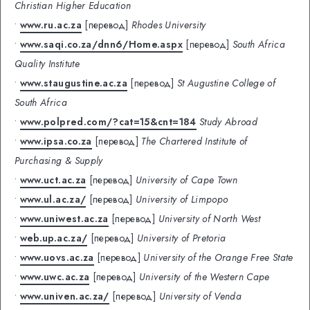
Christian Higher Education
•
www.ru.ac.za
[перевод]
Rhodes University
•
www.saqi.co.za/dnn6/Home.aspx
[перевод]
South Africa
Quality Institute
•
www.staugustine.ac.za
[перевод]
St Augustine College of
South Africa
•
www.polpred.com/?cat=15&cnt=184
Study Abroad
•
www.ipsa.co.za
[перевод]
The Chartered Institute of
Purchasing & Supply
•
www.uct.ac.za
[перевод]
University of Cape Town
•
www.ul.ac.za/
[перевод]
University of Limpopo
•
www.uniwest.ac.za
[перевод]
University of North West
•
web.up.ac.za/
[перевод]
University of Pretoria
•
www.uovs.ac.za
[перевод]
University of the Orange Free State
•
www.uwc.ac.za
[перевод]
University of the Western Cape
•
www.univen.ac.za/
[перевод]
University of Venda