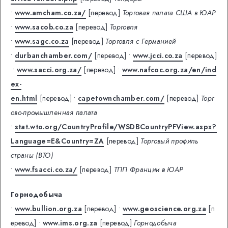
•
www.amcham.co.za/
[перевод]
Торговая палата США в ЮАР
•
www.sacob.co.za
[перевод]
Торговля
•
www.sagc.co.za
[перевод]
Торговля с Германией
•
durbanchamber.com/
[перевод]
•
www.jcci.co.za
[перевод]
•
www.sacci.org.za/
[перевод]
•
www.nafcoc.org.za/en/ind
ex-
en.html
[перевод]
•
capetownchamber.com/
[перевод]
Торг
ово-промышленная палата
•
stat.wto.org/CountryProfile/WSDBCountryPFView.aspx?
Language=E&Country=ZA
[перевод]
Торговый профиль
страны (ВТО)
•
www.fsacci.co.za/
[перевод]
ТПП Франции в ЮАР
Горнодобыча
•
www.bullion.org.za
[перевод]
•
www.geoscience.org.za
[п
еревод]
•
www.ims.org.za
[перевод]
Горнодобыча