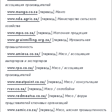
ассоциация производителей
•
www.mango.co.za
[перевод]
Манго
•
www.nda.agric.za/
[перевод]
Министерство сельского
хозяйства
•
www.mpo.co.za/
[перевод]
Молочная продукция
•
www.grainmilling.org.za/
[перевод]
Мукомольная
промышленность
•
www.amiesa.co.za/
[перевод]
Мясо / ассоциация
импортеров и экспортеров
•
www.rpo.co.za/
[перевод]
Мясо / ассоциация
производителей
•
www.meatpoint.co.za/
[перевод]
Мясо / консультации
•
rvav.co.za/
[перевод]
Мясо / скотобойни
•
www.redmeatsa.co.za/
[перевод]
Мясо / форум
представителей ключевых организаций
•
www.samic.co.za/
[перевод]
Мясо, мясная промышленность