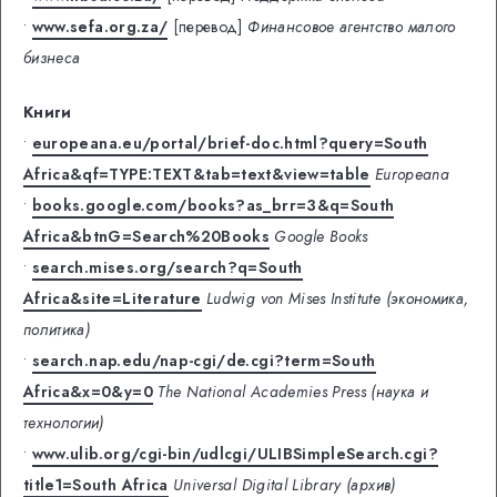
•
www.sefa.org.za/
[перевод]
Финансовое агентство малого
бизнеса
Книги
•
europeana.eu/portal/brief-doc.html?query=South
Africa&qf=TYPE:TEXT&tab=text&view=table
Europeana
•
books.google.com/books?as_brr=3&q=South
Africa&btnG=Search%20Books
Google Books
•
search.mises.org/search?q=South
Africa&site=Literature
Ludwig von Mises Institute (экономика,
политика)
•
search.nap.edu/nap-cgi/de.cgi?term=South
Africa&x=0&y=0
The National Academies Press (наука и
технологии)
•
www.ulib.org/cgi-bin/udlcgi/ULIBSimpleSearch.cgi?
title1=South Africa
Universal Digital Library (архив)