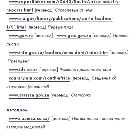
•
www.reportlinker.com/r0640/South-Africa-industry-
reports.html
[перевод]
Отраслевые отчеты
•
www.cia.gov/library/publications/world-leaders-
1/SF.html
[перевод]
Первые лица
•
www.gov.za
[перевод]
•
www.gcis.gov.za
[перевод]
Правите
льство
•
www.info.gov.za/leaders/president/index.htm
[перевод]
Президент
•
www.idc.co.za
[перевод]
Развитие промышленности
•
country.eiu.com/south-africa
[перевод]
Сведения об
экономике (Economist)
•
www.statssa.gov.za
[перевод]
Статистика
Автопром
•
www.naamsa.co.za/
[перевод]
Национальная ассоциация
автопроизводителей