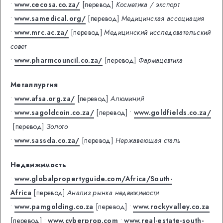
•
www.cecosa.co.za/
[перевод]
Косметика / экспорт
•
www.samedical.org/
[перевод]
Медицинская ассоциация
•
www.mrc.ac.za/
[перевод]
Медицинский исследовательский
совет
•
www.pharmcouncil.co.za/
[перевод]
Фармацевтика
Металлургия
•
www.afsa.org.za/
[перевод]
Алюминий
•
www.sagoldcoin.co.za/
[перевод]
•
www.goldfields.co.za/
[перевод]
Золото
•
www.sassda.co.za/
[перевод]
Нержавеющая сталь
Недвижимость
•
www.globalpropertyguide.com/Africa/South-
Africa
[перевод]
Анализ рынка недвижимости
•
www.pamgolding.co.za
[перевод]
•
www.rockyvalley.co.za
[перевод]
•
www.cyberprop.com
•
www.real-estate-south-