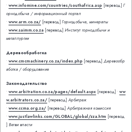
•
www.infomine.com/countries/southafrica.asp
[перевод]
Г
орнодобыча / информационный портал
•
www.arm.co.za/
[перевод]
Горнодобыча, минералы
•
www.saimm.co.za
[перевод]
Институт горнодобычи и
металлургии
Деревообработка
•
www.cmcmachinery.co.za/index.php
[перевод]
Деревообр
аботка / оборудование
Законодательство
•
www.arbitration.co.za/pages/default.aspx
[перевод]
•
ww
w.arbitrators.co.za/
[перевод]
Арбитраж
•
www.ccma.org.za/
[перевод]
Арбитражная комиссия
•
www.justlawlinks.com/GLOBAL/global/zza.htm
[перевод
]
Ветви власти