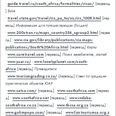
•
guide.travel.ru/south_africa/formalities/visas/
[перевод
]
Виза
•
travel.state.gov/travel/cis_pa_tw/cis/cis_1008.html
[пер
евод]
Информация для путешествующих (Госдеп)
•
www.200stran.ru/maps_country254_cgroup2.html
[перев
од]
•
www.cia.gov/library/publications/cia-maps-
publications/South%20Africa.html
[перевод]
Карты
•
www.suretravel.com
[перевод]
Поиск авиабилетов, отелей
•
www.yuar.ru/
•
www.lonelyplanet.com/south-
africa
[перевод]
Путеводители
•
www.tourismgrading.co.za/
[перевод]
Совет по градации
туристических объектов ЮАР
•
www.satsa.com/
[перевод]
•
www.southafrica.com
[перево
д]
•
www.southafrica.net
[перевод]
•
www.indaba-
southafrica.co.za
[перевод]
•
www.tbcsa.org.za
[перевод]
•
www.golimpopo.com/
[перевод]
•
www.fairtourismsa.org.z