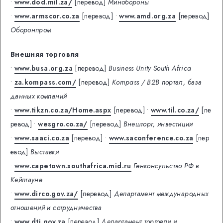
•
www.dod.mil.za/
[перевод]
Минобороны
•
www.armscor.co.za
[перевод]
•
www.amd.org.za
[перевод]
Оборонпром
Внешняя торговля
•
www.busa.org.za
[перевод]
Business Unity South Africa
•
za.kompass.com/
[перевод]
Kompass / B2B портал, база
данных компаний
•
www.tikzn.co.za/Home.aspx
[перевод]
•
www.til.co.za/
[пе
ревод]
•
wesgro.co.za/
[перевод]
Внешторг, инвестиции
•
www.saaci.co.za
[перевод]
•
www.saconference.co.za
[пер
евод]
Выставки
•
www.capetown.southafrica.mid.ru
Генконсульство РФ в
Кейптауне
•
www.dirco.gov.za/
[перевод]
Департамент международных
отношений и сотрудничества
•
www.dti.gov.za
[перевод]
Департамент торговли и