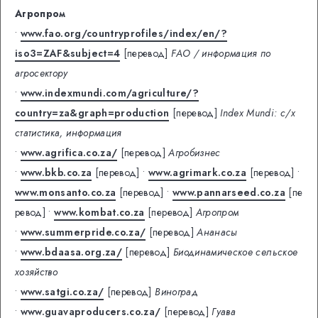
Агропром
•
www.fao.org/countryprofiles/index/en/?
iso3=ZAF&subject=4
[перевод]
FAO / информация по
агросектору
•
www.indexmundi.com/agriculture/?
country=za&graph=production
[перевод]
Index Mundi: с/х
статистика, информация
•
www.agrifica.co.za/
[перевод]
Агробизнес
•
www.bkb.co.za
[перевод]
•
www.agrimark.co.za
[перевод]
•
www.monsanto.co.za
[перевод]
•
www.pannarseed.co.za
[пе
ревод]
•
www.kombat.co.za
[перевод]
Агропром
•
www.summerpride.co.za/
[перевод]
Ананасы
•
www.bdaasa.org.za/
[перевод]
Биодинамическое сельское
хозяйство
•
www.satgi.co.za/
[перевод]
Виноград
•
www.guavaproducers.co.za/
[перевод]
Гуава