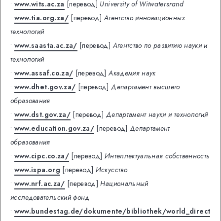
•
www.wits.ac.za
[перевод]
University of Witwatersrand
•
www.tia.org.za/
[перевод]
Агентство инновационных
технологий
•
www.saasta.ac.za/
[перевод]
Агентство по развитию науки и
технологий
•
www.assaf.co.za/
[перевод]
Академия наук
•
www.dhet.gov.za/
[перевод]
Департамент высшего
образования
•
www.dst.gov.za/
[перевод]
Департамент науки и технологий
•
www.education.gov.za/
[перевод]
Департамент
образования
•
www.cipc.co.za/
[перевод]
Интеллектуальная собственность
•
www.ispa.org
[перевод]
Искусство
•
www.nrf.ac.za/
[перевод]
Национальный
исследовательский фонд
•
www.bundestag.de/dokumente/bibliothek/world_direct