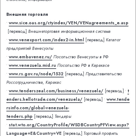
Внешняя торговля
•
www.sice.oas.org/ctyindex/VEN/VENagreements_e.asp
[перевод]
Внешнеторговая информационная система
•
www.venexport.com/index2-in.html
[перевод]
Каталог
предприятий Венесуэлы
•
www.embavenez.ru/
Посольство Венесуэлы в РФ
•
www.venezuela.mid.ru
Посольство РФ в Каракасе
•
www.rs.gov.ru/node/1532
[перевод]
Представительство
Россотрудничества, Каракас
•
www.tenderszeal.com/business/venezuela/
[перевод]
•
t
enders.hellotrade.com/venezuela/
[перевод]
•
www.tende
rsinfo.com/global-venezuela-
tenders.php
[перевод]
Тендеры
•
stat.wto.org/CountryProfile/WSDBCountryPFView.aspx?
Language=E&Country=VE
[перевод]
Торговый профиль