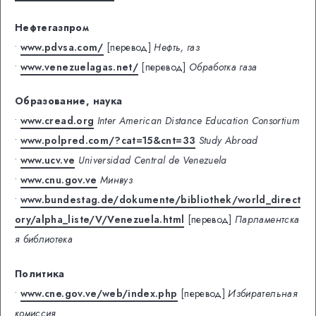
Нефтегазпром
•
www.pdvsa.com/
[перевод]
Нефть, газ
•
www.venezuelagas.net/
[перевод]
Обработка газа
Образование, наука
•
www.cread.org
Inter American Distance Education Consortium
•
www.polpred.com/?cat=15&cnt=33
Study Abroad
•
www.ucv.ve
Universidad Central de Venezuela
•
www.cnu.gov.ve
Минвуз
•
www.bundestag.de/dokumente/bibliothek/world_direct
ory/alpha_liste/V/Venezuela.html
[перевод]
Парламентска
я библиотека
Политика
•
www.cne.gov.ve/web/index.php
[перевод]
Избирательная
комиссия