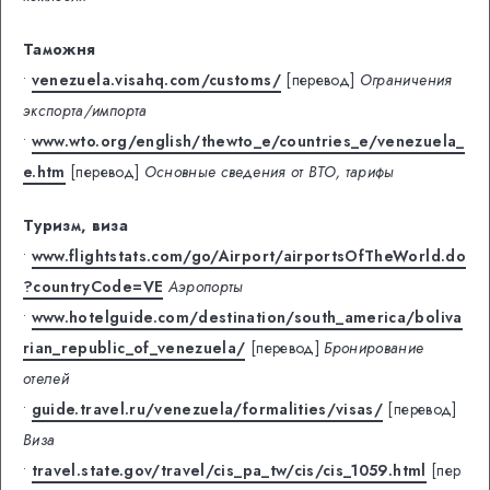
Таможня
•
venezuela.visahq.com/customs/
[перевод]
Ограничения
экспорта/импорта
•
www.wto.org/english/thewto_e/countries_e/venezuela_
e.htm
[перевод]
Основные сведения от ВТО, тарифы
Туризм, виза
•
www.flightstats.com/go/Airport/airportsOfTheWorld.do
?countryCode=VE
Аэропорты
•
www.hotelguide.com/destination/south_america/boliva
rian_republic_of_venezuela/
[перевод]
Бронирование
отелей
•
guide.travel.ru/venezuela/formalities/visas/
[перевод]
Виза
•
travel.state.gov/travel/cis_pa_tw/cis/cis_1059.html
[пер