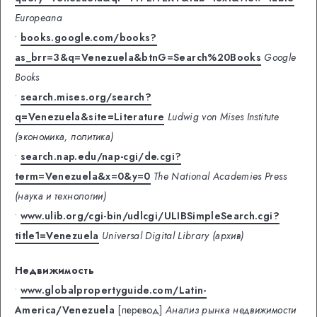
Europeana
•
books.google.com/books?
as_brr=3&q=Venezuela&btnG=Search%20Books
Google
Books
•
search.mises.org/search?
q=Venezuela&site=Literature
Ludwig von Mises Institute
(экономика, политика)
•
search.nap.edu/nap-cgi/de.cgi?
term=Venezuela&x=0&y=0
The National Academies Press
(наука и технологии)
•
www.ulib.org/cgi-bin/udlcgi/ULIBSimpleSearch.cgi?
title1=Venezuela
Universal Digital Library (архив)
Недвижимость
•
www.globalpropertyguide.com/Latin-
America/Venezuela
[перевод]
Анализ рынка недвижимости