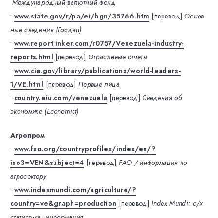
Международный валютный фонд
•
www.state.gov/r/pa/ei/bgn/35766.htm
[перевод]
Основ
ные сведения (Госдеп)
•
www.reportlinker.com/r0757/Venezuela-industry-
reports.html
[перевод]
Отраслевые отчеты
•
www.cia.gov/library/publications/world-leaders-
1/VE.html
[перевод]
Первые лица
•
country.eiu.com/venezuela
[перевод]
Сведения об
экономике (Economist)
Агропром
•
www.fao.org/countryprofiles/index/en/?
iso3=VEN&subject=4
[перевод]
FAO / информация по
агросектору
•
www.indexmundi.com/agriculture/?
country=ve&graph=production
[перевод]
Index Mundi: с/х
статистика, информация