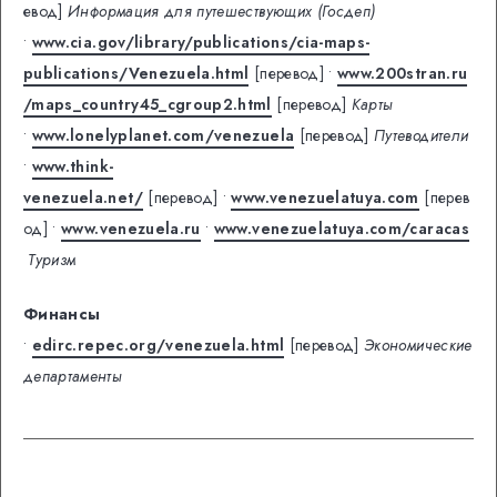
евод]
Информация для путешествующих (Госдеп)
•
www.cia.gov/library/publications/cia-maps-
publications/Venezuela.html
[перевод]
•
www.200stran.ru
/maps_country45_cgroup2.html
[перевод]
Карты
•
www.lonelyplanet.com/venezuela
[перевод]
Путеводители
•
www.think-
venezuela.net/
[перевод]
•
www.venezuelatuya.com
[перев
од]
•
www.venezuela.ru
•
www.venezuelatuya.com/caracas
Туризм
Финансы
•
edirc.repec.org/venezuela.html
[перевод]
Экономические
департаменты