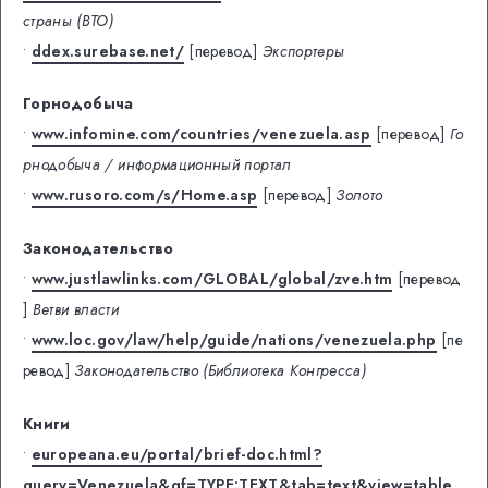
страны (ВТО)
•
ddex.surebase.net/
[перевод]
Экспортеры
Горнодобыча
•
www.infomine.com/countries/venezuela.asp
[перевод]
Го
рнодобыча / информационный портал
•
www.rusoro.com/s/Home.asp
[перевод]
Золото
Законодательство
•
www.justlawlinks.com/GLOBAL/global/zve.htm
[перевод
]
Ветви власти
•
www.loc.gov/law/help/guide/nations/venezuela.php
[пе
ревод]
Законодательство (Библиотека Конгресса)
Книги
•
europeana.eu/portal/brief-doc.html?
query=Venezuela&qf=TYPE:TEXT&tab=text&view=table