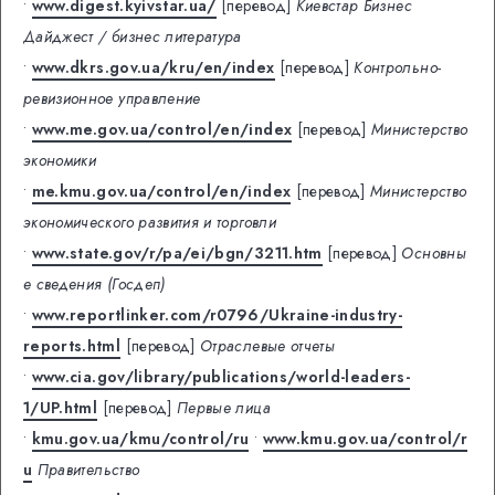
•
www.digest.kyivstar.ua/
[перевод]
Киевстар Бизнес
Дайджест / бизнес литература
•
www.dkrs.gov.ua/kru/en/index
[перевод]
Контрольно-
ревизионное управление
•
www.me.gov.ua/control/en/index
[перевод]
Министерство
экономики
•
me.kmu.gov.ua/control/en/index
[перевод]
Министерство
экономического развития и торговли
•
www.state.gov/r/pa/ei/bgn/3211.htm
[перевод]
Основны
е сведения (Госдеп)
•
www.reportlinker.com/r0796/Ukraine-industry-
reports.html
[перевод]
Отраслевые отчеты
•
www.cia.gov/library/publications/world-leaders-
1/UP.html
[перевод]
Первые лица
•
kmu.gov.ua/kmu/control/ru
•
www.kmu.gov.ua/control/r
u
Правительство