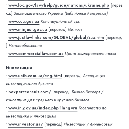
•
www.loc.gov/law/help/guide/nations/ukraine.php
[перев
од]
Законодательство Украины (Библиотека Конгресса)
•
www.ccu.gov.ua
Конституционный суд
•
www.minjust.gov.ua
[перевод]
Минюст
•
www.justlawlinks.com/GLOBAL/global/zua.htm
[перевод
]
Налогообложение
•
www.commerciallaw.com.ua
Центр коммерческого права
Инвестиции
•
www.uaib.com.ua/eng.html
[перевод]
Ассоциация
инвестиционного бизнеса
•
bexpertconsult.com/
[перевод]
Бизнес-Эксперт /
консалтинг для среднего и крупного бизнеса
•
www.in.gov.ua/index.php?lang=ru
Госагентство по
инвестициям и инновациям
•
www.investor.ua/
[перевод]
Инвестиции / финансовый