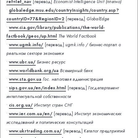
ref=lef_nav
[перевод]
Economist Intelligence Unit (платно)
•
globaledge.msu.edu/countryInsights/country.asp?
countryID=77&RegionID=2
[перевод]
GlobalEdge
•
www.cia.gov/library/publications/the-world-
factbook/geos/up.html
The World Factbook
•
www.ugmk.info/
[перевод]
ugmk.info / бизнес-портал о
реальном секторе экономики
•
www.ubr.ua/
Бизнес ресурс
•
www.worldbank.org/ua
Всемирный банк
•
www.sta.gov.ua
Гос. налоговая администрация
•
sips.gov.ua/en/index.html
[перевод]
Госдепартамент
интеллектуальной собственности
•
cis.org.ua/
Институт стран СНГ
•
www.ier.com.ua/en/
[перевод]
Институт экономических
исследований и политических консультаций
•
www.ukrtrading.com.ua/
[перевод]
Каталог предприятий