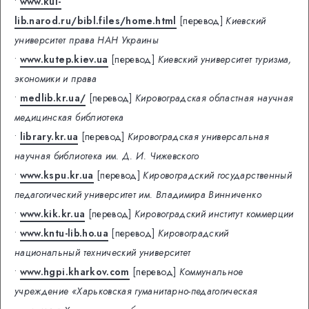
•
www.kul-
lib.narod.ru/bibl.files/home.html
[перевод]
Киевский
университет права НАН Украины
•
www.kutep.kiev.ua
[перевод]
Киевский университет туризма,
экономики и права
•
medlib.kr.ua/
[перевод]
Кировоградская областная научная
медицинская библиотека
•
library.kr.ua
[перевод]
Кировоградская универсальная
научная библиотека им. Д. И. Чижевского
•
www.kspu.kr.ua
[перевод]
Кировоградский государственный
педагогический университет им. Владимира Винниченко
•
www.kik.kr.ua
[перевод]
Кировоградский институт коммерции
•
www.kntu-lib.ho.ua
[перевод]
Кировоградский
национальный технический университет
•
www.hgpi.kharkov.com
[перевод]
Коммунальное
учреждение «Харьковская гуманитарно-педагогическая