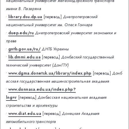
национальный университет железнодорожного транспорта
имени В. Лазаряна
•
library.dsu.dp.ua
[перевод]
Днепропетровский
национальный университет им. Олеся Гончара
•
duep.edu/ru
Днепропетровский университет экономики и
права
•
gntb.gov.ua/ru/
ДНТБ Украины
•
lib.dmmi.edu.ua
[перевод]
Донбаский государственный
технический университет (ДонГТУ)
•
www.dgma.donetsk.ua/library/index.php
[перевод]
Донб
асская государственная машиностроительная академия
•
www.donnasa.edu.ua/index.php?
lng=r
[перевод]
Донбасская национальная академия
строительства и архитектуры
•
www.diat.edu.ua
[перевод]
Донецкая Академия
автомобильного транспорта