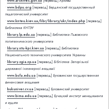
•
www.archives.gov.ua
[перевод]
Архивы
•
www.bdpu.org
[перевод]
Бердянский государственный
педагогический университет
•
www.knteu.kiev.ua/libr/library/ukr/index.php
[перевод]
Библиотека КНТЭУ
•
library.lp.edu.ua
[перевод]
Библиотека Львовского
политехнического университета
•
library.ntu-kpi.kiev.ua
[перевод]
Библиотека
Национального технического университета Украины
•
library.zgia.zp.ua
[перевод]
Бібліотека Запорізької
державної інженерної академії
•
www.bsfa.edu.ua
[перевод]
Буковинская государственная
финансовая академия
•
bukuniver.cv.ua
[перевод]
Буковинский университет
•
www.bima.edu.ua
[перевод]
Бучацкий институт менеджмента
и аудита