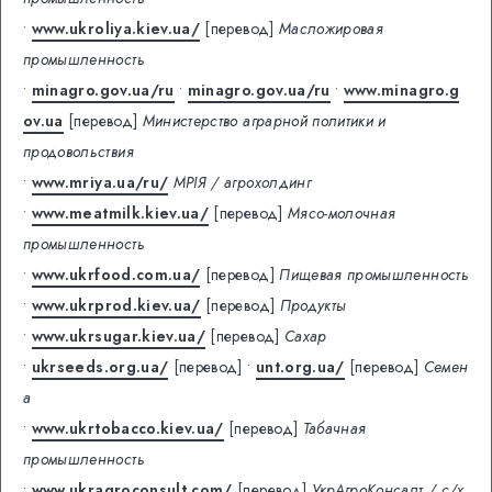
•
www.ukroliya.kiev.ua/
[перевод]
Масложировая
промышленность
•
minagro.gov.ua/ru
•
minagro.gov.ua/ru
•
www.minagro.g
ov.ua
[перевод]
Министерство аграрной политики и
продовольствия
•
www.mriya.ua/ru/
МРIЯ / агрохолдинг
•
www.meatmilk.kiev.ua/
[перевод]
Мясо-молочная
промышленность
•
www.ukrfood.com.ua/
[перевод]
Пищевая промышленность
•
www.ukrprod.kiev.ua/
[перевод]
Продукты
•
www.ukrsugar.kiev.ua/
[перевод]
Сахар
•
ukrseeds.org.ua/
[перевод]
•
unt.org.ua/
[перевод]
Семен
а
•
www.ukrtobacco.kiev.ua/
[перевод]
Табачная
промышленность
•
www.ukragroconsult.com/
[перевод]
УкрАгроКонсалт / c/х