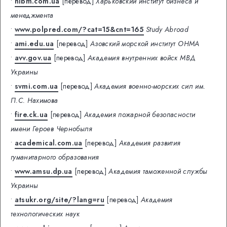
•
hibm.com.ua
[перевод]
Харьковский институт бизнеса и
менеджмента
•
www.polpred.com/?cat=15&cnt=165
Study Abroad
•
ami.edu.ua
[перевод]
Азовский морской институт ОНМА
•
avv.gov.ua
[перевод]
Академия внутренних войск МВД
Украины
•
svmi.com.ua
[перевод]
Академия военно-морских сил им.
П.С. Нахимова
•
fire.ck.ua
[перевод]
Академия пожарной безопасности
имени Героев Чернобыля
•
academical.com.ua
[перевод]
Академия развития
гуманитарного образования
•
www.amsu.dp.ua
[перевод]
Академия таможенной службы
Украины
•
atsukr.org/site/?lang=ru
[перевод]
Академия
технологических наук