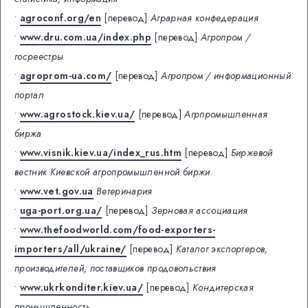
•
agroconf.org/en
[перевод]
Аграрная конфедерация
•
www.dru.com.ua/index.php
[перевод]
Агропром /
госреестры
•
agroprom-ua.com/
[перевод]
Агропром / информационный
портал
•
www.agrostock.kiev.ua/
[перевод]
Агрпромышленная
биржа
•
www.visnik.kiev.ua/index_rus.htm
[перевод]
Биржевой
вестник Киевской агропромышленной биржи
•
www.vet.gov.ua
Ветеринария
•
uga-port.org.ua/
[перевод]
Зерновая ассоциация
•
www.thefoodworld.com/food-exporters-
importers/all/ukraine/
[перевод]
Каталог экспортеров,
производителей, поставщиков продовольствия
•
www.ukrkonditer.kiev.ua/
[перевод]
Кондитерская
промышленность