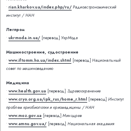
•
rian.kharkov.ua/index.php/ru/
Радиоастрономический
институт / НАН
Легпром
•
ukrmoda.in.ua/
[перевод]
УкрМода
Машиностроение, судостроение
•
www.iftomm.ho.ua/index.shtml
[перевод]
Национальный
совет по машиноведению
Медицина
•
www.health.gov.ua
[перевод]
Здравоохранение
•
www.cryo.org.ua/ipk_rus/home_r.html
[перевод]
Институт
проблем криобиологии и криомедицины / НАН
•
www.moz.gov.ua
[перевод]
Минздрав
•
www.amnu.gov.ua/
[перевод]
Национальная академия