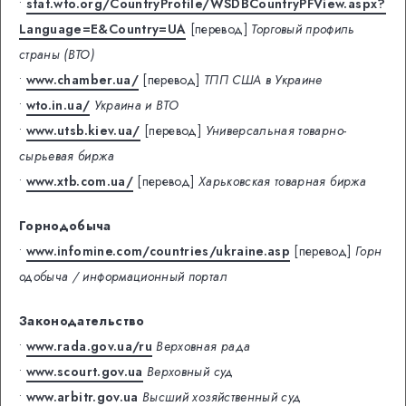
•
stat.wto.org/CountryProfile/WSDBCountryPFView.aspx?
Language=E&Country=UA
[перевод]
Торговый профиль
страны (ВТО)
•
www.chamber.ua/
[перевод]
ТПП США в Украине
•
wto.in.ua/
Украина и ВТО
•
www.utsb.kiev.ua/
[перевод]
Универсальная товарно-
сырьевая биржа
•
www.xtb.com.ua/
[перевод]
Харьковская товарная биржа
Горнодобыча
•
www.infomine.com/countries/ukraine.asp
[перевод]
Горн
одобыча / информационный портал
Законодательство
•
www.rada.gov.ua/ru
Верховная рада
•
www.scourt.gov.ua
Верховный суд
•
www.arbitr.gov.ua
Высший хозяйственный суд