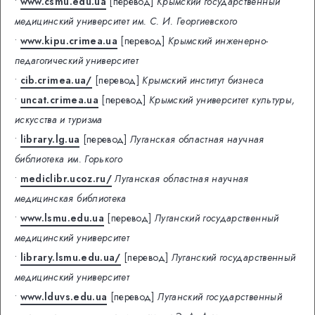
•
www.csmu.edu.ua
[перевод]
Крымский государственный
медицинский университет им. С. И. Георгиевского
•
www.kipu.crimea.ua
[перевод]
Крымский инженерно-
педагогический университет
•
cib.crimea.ua/
[перевод]
Крымский институт бизнеса
•
uncat.crimea.ua
[перевод]
Крымский университет культуры,
искусства и туризма
•
library.lg.ua
[перевод]
Луганская областная научная
библиотека им. Горького
•
mediclibr.ucoz.ru/
Луганская областная научная
медицинская библиотека
•
www.lsmu.edu.ua
[перевод]
Луганский государственный
медицинский университет
•
library.lsmu.edu.ua/
[перевод]
Луганский государственный
медицинский университет
•
www.lduvs.edu.ua
[перевод]
Луганский государственный