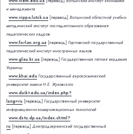
•
www.viem.edu.ua
[перевод]
Волынский институт экономики
и менеджмента
•
www.vippo.lutsk.ua
[перевод]
Волынский областной учебно-
методический институт последипломного образования
педагогических кадров
•
www.forlan.org.ua
[перевод]
Горловский государственный
педагогический институт иностранных языков
•
www.glau.kr.ua
[перевод]
Государственная лётная академия
Украины
•
www.khai.edu
Государственный аэрокосмический
университет имени Н.Е. Жуковского
•
www.duikt.edu.ua/index.php?
lang=ru
[перевод]
Государственный университет
информационно-коммуникационных технологий
•
www.dstu.dp.ua/index.shtml?
ru
[перевод]
Днепродзержинский государственный