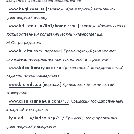
академия» Харьковского областного со
•
www.kegi.com.ua
[перевод]
Краматорский экономико-
гуманитарный институт
•
www.kdu.edu.ua/lib1/home.html
[перевод]
Кременчугский
государственный политехнический университет им.
М.Остроградского
•
www.kueitu.com
[перевод]
Кременчугский университет
экономики, информационных технологий и управления
•
www.kdpu-library.ucoz.ru
Криворожский государственный
педагогический университет
•
www.ktu.edu.ua
[перевод]
Криворожский технический
университет
•
www.csau.crimea-ua.com/ru/
Крымский государственный
аграрный университет
•
kgu.edu.ua/index.php/ru/
Крымский государственный
гуманитарный университет