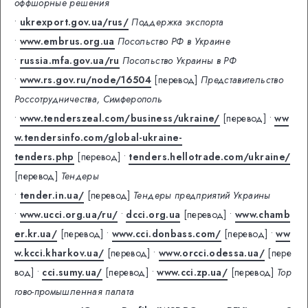
оффшорные решения
•
ukrexport.gov.ua/rus/
Поддержка экспорта
•
www.embrus.org.ua
Посольство РФ в Украине
•
russia.mfa.gov.ua/ru
Посольство Украины в РФ
•
www.rs.gov.ru/node/16504
[перевод]
Представительство
Россотрудничества, Симферополь
•
www.tenderszeal.com/business/ukraine/
[перевод]
•
ww
w.tendersinfo.com/global-ukraine-
tenders.php
[перевод]
•
tenders.hellotrade.com/ukraine/
[перевод]
Тендеры
•
tender.in.ua/
[перевод]
Тендеры предприятий Украины
•
www.ucci.org.ua/ru/
•
dcci.org.ua
[перевод]
•
www.chamb
er.kr.ua/
[перевод]
•
www.cci.donbass.com/
[перевод]
•
ww
w.kcci.kharkov.ua/
[перевод]
•
www.orcci.odessa.ua/
[пере
вод]
•
cci.sumy.ua/
[перевод]
•
www.cci.zp.ua/
[перевод]
Тор
гово-промышленная палата