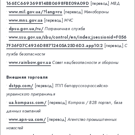
166EC669369814BB0698FBE09A09D
[перевод]
МВД
•
www.mil.gov.ua/?lang=ru
[перевод]
Минобороны
•
www.mns.gov.ua
[перевод]
МЧС
•
dpsu.gov.ua/ru/
Пограничная служба
•
www.ssu.gov.ua/sbu/control/en/index;jsessionid=F056
7F36FD7C4936D88712405A25D6D3.app10:2
[перевод]
С
лужба безопасности
•
www.rainbow.gov.ua
Совет нацбезопасности и обороны
Внешняя торговля
•
dstpp.com/
[перевод]
ТПП белорусско-российско-
украинского приграничья
•
ua.kompass.com/
[перевод]
Kompass / B2B портал, база
данных компаний
•
www.apn-ua.com/
[перевод]
Агентство промышленных
новостей