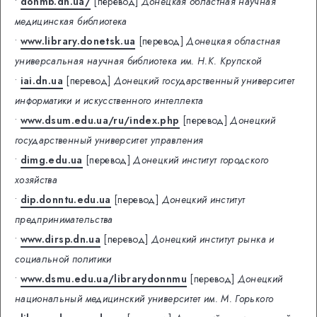
•
donmb.dn.ua/
[перевод]
Донецкая областная научная
медицинская библиотека
•
www.library.donetsk.ua
[перевод]
Донецкая областная
универсальная научная библиотека им. Н.К. Крупской
•
iai.dn.ua
[перевод]
Донецкий государственный университет
информатики и искусственного интеллекта
•
www.dsum.edu.ua/ru/index.php
[перевод]
Донецкий
государственный университет управления
•
dimg.edu.ua
[перевод]
Донецкий институт городского
хозяйства
•
dip.donntu.edu.ua
[перевод]
Донецкий институт
предпринимательства
•
www.dirsp.dn.ua
[перевод]
Донецкий институт рынка и
социальной политики
•
www.dsmu.edu.ua/librarydonnmu
[перевод]
Донецкий
национальный медицинский университет им. М. Горького