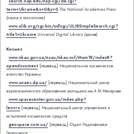
•
search.nap.edu/nap-cgi/de.cgi?
term=Ukraine&x=0&y=0
The National Academies Press
(наука и технологии)
•
www.ulib.org/cgi-bin/udlcgi/ULIBSimpleSearch.cgi?
title1=Ukraine
Universal Digital Library (архив)
Космос
•
www.nkau.gov.ua/nsau/nkau.nsf/Main1R/indexR?
opendocument
[перевод]
Национальное космическое
агентство Украины
•
www.unaec.dp.ua/
[перевод]
Национальный центр
аэрокосмического образования молодежи им.А.М.Макарова
•
www.spacecenter.gov.ua/index.php?
len=ru
[перевод]
Национальный центр управления и
испытаний космических средств
•
geospace.com.ua/
[перевод]
Отдел Радиофизики
Геокосмоса