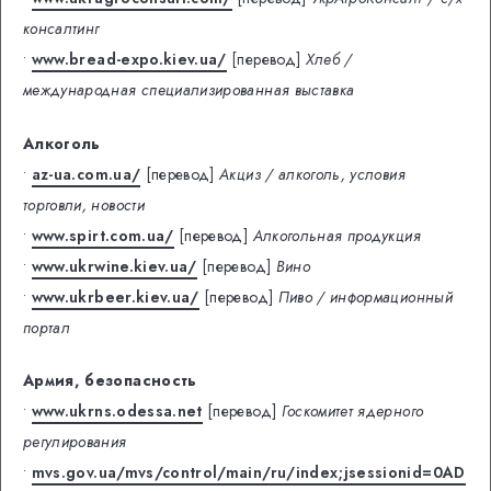
консалтинг
•
www.bread-expo.kiev.ua/
[перевод]
Хлеб /
международная специализированная выставка
Алкоголь
•
az-ua.com.ua/
[перевод]
Акциз / алкоголь, условия
торговли, новости
•
www.spirt.com.ua/
[перевод]
Алкогольная продукция
•
www.ukrwine.kiev.ua/
[перевод]
Вино
•
www.ukrbeer.kiev.ua/
[перевод]
Пиво / информационный
портал
Армия, безопасность
•
www.ukrns.odessa.net
[перевод]
Госкомитет ядерного
регулирования
•
mvs.gov.ua/mvs/control/main/ru/index;jsessionid=0AD