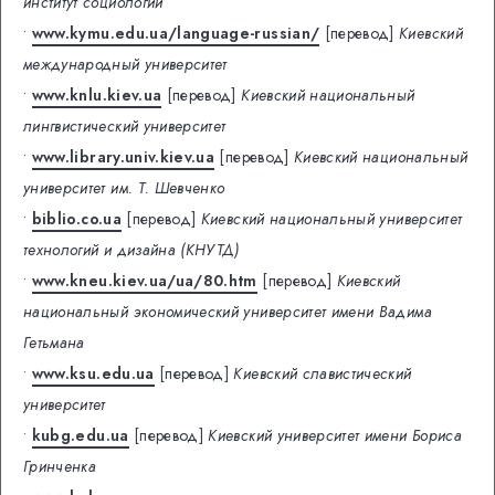
институт социологии
•
www.kymu.edu.ua/language-russian/
[перевод]
Киевский
международный университет
•
www.knlu.kiev.ua
[перевод]
Киевский национальный
лингвистический университет
•
www.library.univ.kiev.ua
[перевод]
Киевский национальный
университет им. Т. Шевченко
•
biblio.co.ua
[перевод]
Киевский национальный университет
технологий и дизайна (КНУТД)
•
www.kneu.kiev.ua/ua/80.htm
[перевод]
Киевский
национальный экономический университет имени Вадима
Гетьмана
•
www.ksu.edu.ua
[перевод]
Киевский славистический
университет
•
kubg.edu.ua
[перевод]
Киевский университет имени Бориса
Гринченка