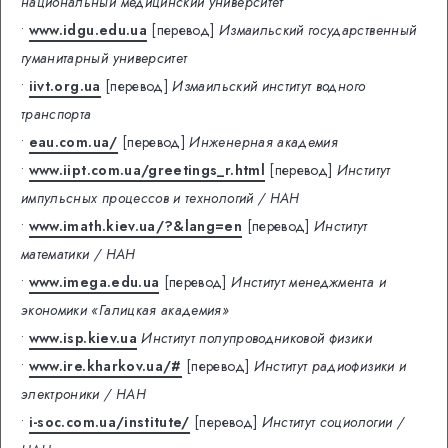
национальный медицинский университет
•
www.idgu.edu.ua
[перевод]
Измаильский государственный
гуманитарный университет
•
iivt.org.ua
[перевод]
Измаильский институт водного
транспорта
•
eau.com.ua/
[перевод]
Инженерная академия
•
www.iipt.com.ua/greetings_r.html
[перевод]
Институт
импульсных процессов и технологий / НАН
•
www.imath.kiev.ua/?&lang=en
[перевод]
Институт
математики / НАН
•
www.imega.edu.ua
[перевод]
Институт менеджмента и
экономики «Галицкая академия»
•
www.isp.kiev.ua
Институт полупроводниковой физики
•
www.ire.kharkov.ua/#
[перевод]
Институт радиофизики и
электроники / НАН
•
i-soc.com.ua/institute/
[перевод]
Институт социологии /