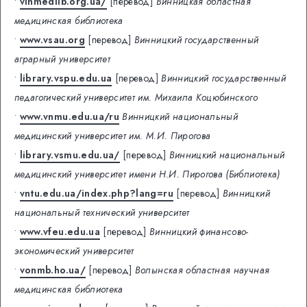
•
vinmedlib.org.ua/
[перевод]
Винницкая областная
медицинская библиотека
•
www.vsau.org
[перевод]
Винницкий государственный
аграрный университет
•
library.vspu.edu.ua
[перевод]
Винницкий государственный
педагогический университет им. Михаила Коцюбинского
•
www.vnmu.edu.ua/ru
Винницкий национальный
медицинский университет им. М.И. Пирогова
•
library.vsmu.edu.ua/
[перевод]
Винницкий национальный
медицинский университет имени Н.И. Пирогова (Библиотека)
•
vntu.edu.ua/index.php?lang=ru
[перевод]
Винницкий
национальный технический университет
•
www.vfeu.edu.ua
[перевод]
Винницкий финансово-
экономический университет
•
vonmb.ho.ua/
[перевод]
Волынская областная научная
медицинская библиотека