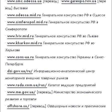
•
www.smc.odessa.ua
[перевод]
•
www.galexpo.lviv.ua
[пере
вод]
Выставки
•
www.odessa.mid.ru
Генеральное консульство РФ в Одессе
•
www.simferopol.mid.ru
Генеральное консульство РФ в
Симферополе
•
www.lviv.mid.ru
Генеральное консульство РФ во Львове
•
www.kharkov.mid.ru
Генеральное консульство РФ во
Харькове
•
www.cons-ua.ru
Генеральное консульство Украины в Санкт-
Петербурге
•
dzi.gov.ua/ru/
Информационно-аналитический центр
мониторинга внешних товарных рынков
•
www.rada.com.ua/rus/
Каталог ведущих предприятий
•
www.me.gov.ua/
[перевод]
Министерство экономического
развития и торговли
•
offshore.su/
[перевод]
Оффшорные новости и практические