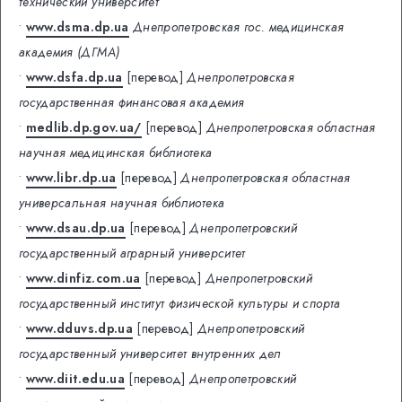
технический университет
•
www.dsma.dp.ua
Днепропетровская гос. медицинская
академия (ДГМА)
•
www.dsfa.dp.ua
[перевод]
Днепропетровская
государственная финансовая академия
•
medlib.dp.gov.ua/
[перевод]
Днепропетровская областная
научная медицинская библиотека
•
www.libr.dp.ua
[перевод]
Днепропетровская областная
универсальная научная библиотека
•
www.dsau.dp.ua
[перевод]
Днепропетровский
государственный аграрный университет
•
www.dinfiz.com.ua
[перевод]
Днепропетровский
государственный институт физической культуры и спорта
•
www.dduvs.dp.ua
[перевод]
Днепропетровский
государственный университет внутренних дел
•
www.diit.edu.ua
[перевод]
Днепропетровский