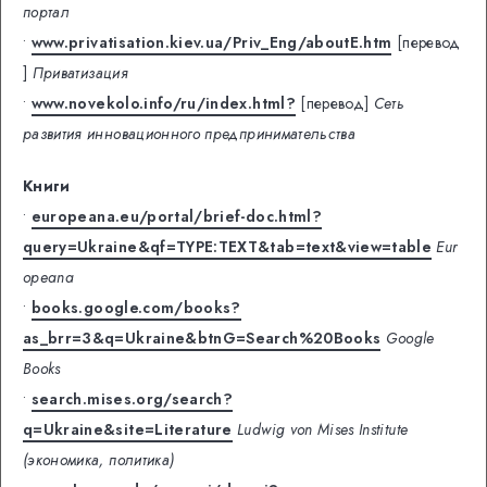
портал
•
www.privatisation.kiev.ua/Priv_Eng/aboutE.htm
[перевод
]
Приватизация
•
www.novekolo.info/ru/index.html?
[перевод]
Сеть
развития инновационного предпринимательства
Книги
•
europeana.eu/portal/brief-doc.html?
query=Ukraine&qf=TYPE:TEXT&tab=text&view=table
Eur
opeana
•
books.google.com/books?
as_brr=3&q=Ukraine&btnG=Search%20Books
Google
Books
•
search.mises.org/search?
q=Ukraine&site=Literature
Ludwig von Mises Institute
(экономика, политика)