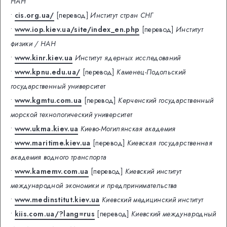
НАН
•
cis.org.ua/
[перевод]
Институт стран СНГ
•
www.iop.kiev.ua/site/index_en.php
[перевод]
Институт
физики / НАН
•
www.kinr.kiev.ua
Институт ядерных исследований
•
www.kpnu.edu.ua/
[перевод]
Каменец-Подольский
государственный университет
•
www.kgmtu.com.ua
[перевод]
Керченский государственный
морской технологический университет
•
www.ukma.kiev.ua
Киево-Могилянская академия
•
www.maritime.kiev.ua
[перевод]
Киевская государственная
академия водного транспорта
•
www.kamemv.com.ua
[перевод]
Киевский институт
международной экономики и предпринимательства
•
www.medinstitut.kiev.ua
Киевский медицинский институт
•
kiis.com.ua/?lang=rus
[перевод]
Киевский международный