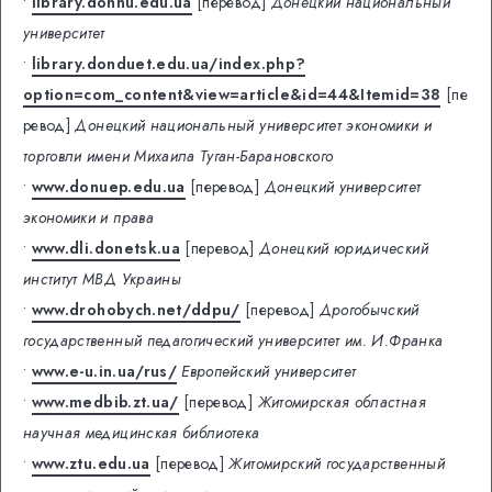
•
library.donnu.edu.ua
[перевод]
Донецкий национальный
университет
•
library.donduet.edu.ua/index.php?
option=com_content&view=article&id=44&Itemid=38
[пе
ревод]
Донецкий национальный университет экономики и
торговли имени Михаила Туган-Барановского
•
www.donuep.edu.ua
[перевод]
Донецкий университет
экономики и права
•
www.dli.donetsk.ua
[перевод]
Донецкий юридический
институт МВД Украины
•
www.drohobych.net/ddpu/
[перевод]
Дрогобычский
государственный педагогический университет им. И.Франка
•
www.e-u.in.ua/rus/
Европейский университет
•
www.medbib.zt.ua/
[перевод]
Житомирская областная
научная медицинская библиотека
•
www.ztu.edu.ua
[перевод]
Житомирский государственный