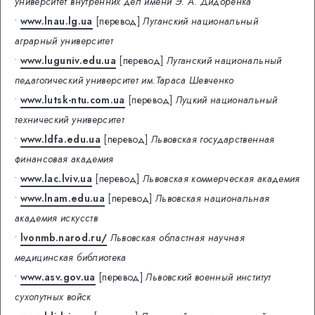
университет внутренних дел имени Э. А. Дидоренка
•
www.lnau.lg.ua
[перевод]
Луганский национальный
аграрный университет
•
www.luguniv.edu.ua
[перевод]
Луганский национальный
педагогический университет им.Тараса Шевченко
•
www.lutsk-ntu.com.ua
[перевод]
Луцкий национальный
технический университет
•
www.ldfa.edu.ua
[перевод]
Львовская государственная
финансовая академия
•
www.lac.lviv.ua
[перевод]
Львовская коммерческая академия
•
www.lnam.edu.ua
[перевод]
Львовская национальная
академия искусств
•
lvonmb.narod.ru/
Львовская областная научная
медицинская библиотека
•
www.asv.gov.ua
[перевод]
Львовский военный институт
сухопутных войск