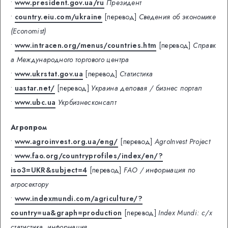
•
www.president.gov.ua/ru
Президент
•
country.eiu.com/ukraine
[перевод]
Сведения об экономике
(Economist)
•
www.intracen.org/menus/countries.htm
[перевод]
Справк
а Международного торгового центра
•
www.ukrstat.gov.ua
[перевод]
Статистика
•
uastar.net/
[перевод]
Украина деловая / бизнес портал
•
www.ubc.ua
Укрбизнесконсалт
Агропром
•
www.agroinvest.org.ua/eng/
[перевод]
AgroInvest Project
•
www.fao.org/countryprofiles/index/en/?
iso3=UKR&subject=4
[перевод]
FAO / информация по
агросектору
•
www.indexmundi.com/agriculture/?
country=ua&graph=production
[перевод]
Index Mundi: с/х
статистика, информация