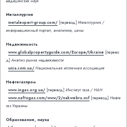
медицинских наук
Металлургия
•
metalexpert-group.com/
[перевод]
Металлургия /
информационный портал, аналитика, цены
Недвижимость
•
www.globalpropertyguide.com/Europe/Ukraine
[перево
д]
Анализ рынка недвижимости
•
unia.com.ua/
Национальная ипотечная ассоциация
Нефтегазпром
•
www.ingas.org.ua/
[перевод]
Институт газа / НАН
•
www.naftogaz.com/www/2/nakwebru.nsf
[перевод]
Нефте
газ Украины
Образование, наука