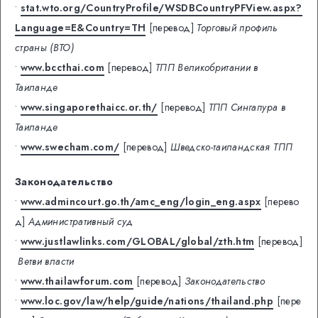
•
stat.wto.org/CountryProfile/WSDBCountryPFView.aspx?
Language=E&Country=TH
[перевод]
Торговый профиль
страны (ВТО)
•
www.bccthai.com
[перевод]
ТПП Великобритании в
Таиланде
•
www.singaporethaicc.or.th/
[перевод]
ТПП Сингапура в
Таиланде
•
www.swecham.com/
[перевод]
Шведско-таиландская ТПП
Законодательство
•
www.admincourt.go.th/amc_eng/login_eng.aspx
[перево
д]
Административный суд
•
www.justlawlinks.com/GLOBAL/global/zth.htm
[перевод]
Ветви власти
•
www.thailawforum.com
[перевод]
Законодательство
•
www.loc.gov/law/help/guide/nations/thailand.php
[пере