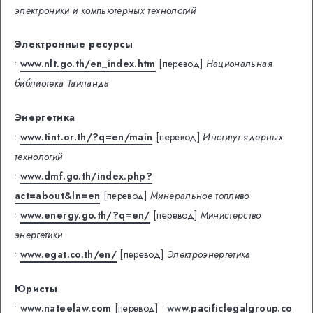
электроники и компьютерных технологий
Электронные ресурсы
•
www.nlt.go.th/en_index.htm
[перевод]
Национальная
библиотека Таиланда
Энергетика
•
www.tint.or.th/?q=en/main
[перевод]
Институт ядерных
технологий
•
www.dmf.go.th/index.php?
act=about&ln=en
[перевод]
Минеральное топливо
•
www.energy.go.th/?q=en/
[перевод]
Министерство
энергетики
•
www.egat.co.th/en/
[перевод]
Электроэнергетика
Юристы
•
www.nateelaw.com
[перевод]
•
www.pacificlegalgroup.co