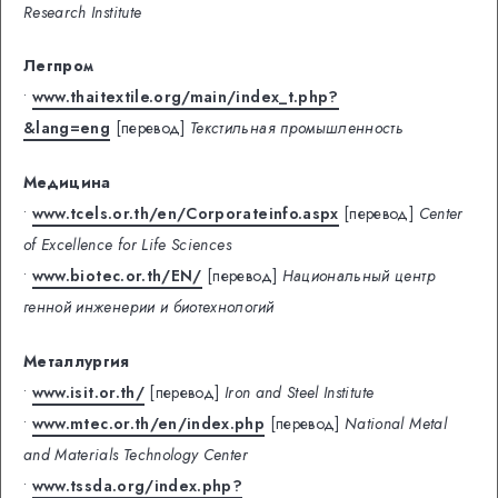
Research Institute
Легпром
•
www.thaitextile.org/main/index_t.php?
&lang=eng
[перевод]
Текстильная промышленность
Медицина
•
www.tcels.or.th/en/Corporateinfo.aspx
[перевод]
Center
of Excellence for Life Sciences
•
www.biotec.or.th/EN/
[перевод]
Национальный центр
генной инженерии и биотехнологий
Металлургия
•
www.isit.or.th/
[перевод]
Iron and Steel Institute
•
www.mtec.or.th/en/index.php
[перевод]
National Metal
and Materials Technology Center
•
www.tssda.org/index.php?