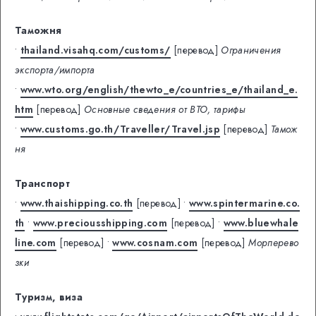
Таможня
•
thailand.visahq.com/customs/
[перевод]
Ограничения
экспорта/импорта
•
www.wto.org/english/thewto_e/countries_e/thailand_e.
htm
[перевод]
Основные сведения от ВТО, тарифы
•
www.customs.go.th/Traveller/Travel.jsp
[перевод]
Тамож
ня
Транспорт
•
www.thaishipping.co.th
[перевод]
•
www.spintermarine.co.
th
•
www.preciousshipping.com
[перевод]
•
www.bluewhale
line.com
[перевод]
•
www.cosnam.com
[перевод]
Морперево
зки
Туризм, виза