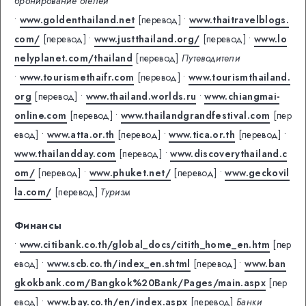
бронирование отелей
•
www.goldenthailand.net
[перевод]
•
www.thaitravelblogs.
com/
[перевод]
•
www.justthailand.org/
[перевод]
•
www.lo
nelyplanet.com/thailand
[перевод]
Путеводители
•
www.tourismethaifr.com
[перевод]
•
www.tourismthailand.
org
[перевод]
•
www.thailand.worlds.ru
•
www.chiangmai-
online.com
[перевод]
•
www.thailandgrandfestival.com
[пер
евод]
•
www.atta.or.th
[перевод]
•
www.tica.or.th
[перевод]
•
www.thailandday.com
[перевод]
•
www.discoverythailand.c
om/
[перевод]
•
www.phuket.net/
[перевод]
•
www.geckovil
la.com/
[перевод]
Туризм
Финансы
•
www.citibank.co.th/global_docs/citith_home_en.htm
[пер
евод]
•
www.scb.co.th/index_en.shtml
[перевод]
•
www.ban
gkokbank.com/Bangkok%20Bank/Pages/main.aspx
[пер
евод]
•
www.bay.co.th/en/index.aspx
[перевод]
Банки