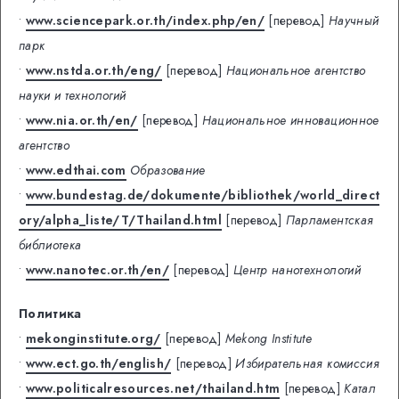
•
www.sciencepark.or.th/index.php/en/
[перевод]
Научный
парк
•
www.nstda.or.th/eng/
[перевод]
Национальное агентство
науки и технологий
•
www.nia.or.th/en/
[перевод]
Национальное инновационное
агентство
•
www.edthai.com
Образование
•
www.bundestag.de/dokumente/bibliothek/world_direct
ory/alpha_liste/T/Thailand.html
[перевод]
Парламентская
библиотека
•
www.nanotec.or.th/en/
[перевод]
Центр нанотехнологий
Политика
•
mekonginstitute.org/
[перевод]
Mekong Institute
•
www.ect.go.th/english/
[перевод]
Избирательная комиссия
•
www.politicalresources.net/thailand.htm
[перевод]
Катал