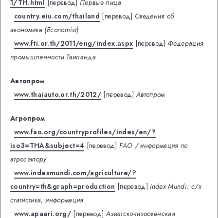
1/TH.html
[перевод]
Первые лица
•
country.eiu.com/thailand
[перевод]
Сведения об
экономике (Economist)
•
www.fti.or.th/2011/eng/index.aspx
[перевод]
Федерация
промышленности Таиланда
Автопром
•
www.thaiauto.or.th/2012/
[перевод]
Автопром
Агропром
•
www.fao.org/countryprofiles/index/en/?
iso3=THA&subject=4
[перевод]
FAO / информация по
агросектору
•
www.indexmundi.com/agriculture/?
country=th&graph=production
[перевод]
Index Mundi: с/х
статистика, информация
•
www.apaari.org/
[перевод]
Азиатско-тихоокенская