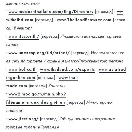
данных компаний
•
www.modernthailand.com/Eng/Directory
[перевод]
•
ww
w.thaibd.com
[перевод]
•
www.ThailandBrowser.com
[перев
од]
Внешторг
•
www.itcc.or.th/
[перевод]
Индийско-таиландская торговая
палата
•
www.unescap.org/tid/artnet/
[перевод]
Исследовательск
ая сеть по торговле / страны Азиатско-Тихоокеанского региона
•
www.bol.co.th
•
www.thailand.com/exports
•
www.asiatrad
ingonline.com
[перевод]
•
www.thai-
trade.com
[перевод]
Компании
•
www2.moc.go.th/main.php?
filename=index_design4_en
[перевод]
Министерство
торговли
•
www.jfcct.org/
[перевод]
Объединенные иностранные
торговые палаты в Таиланде