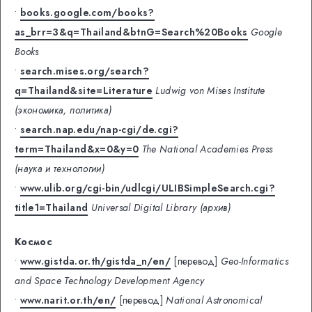
•
books.google.com/books?
as_brr=3&q=Thailand&btnG=Search%20Books
Google
Books
•
search.mises.org/search?
q=Thailand&site=Literature
Ludwig von Mises Institute
(экономика, политика)
•
search.nap.edu/nap-cgi/de.cgi?
term=Thailand&x=0&y=0
The National Academies Press
(наука и технологии)
•
www.ulib.org/cgi-bin/udlcgi/ULIBSimpleSearch.cgi?
title1=Thailand
Universal Digital Library (архив)
Космос
•
www.gistda.or.th/gistda_n/en/
[перевод]
Geo-Informatics
and Space Technology Development Agency
•
www.narit.or.th/en/
[перевод]
National Astronomical