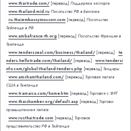
•
www.thaitrade.com/
[перевод]
Поддержка экспорта
•
www.thailand.mid.ru
Посольство РФ в Бангкоке
•
ru.thaiembassymoscow.com
[перевод]
Посольство
Тайланда в РФ
•
www.ambafrance-th.org
[перевод]
Посольство Франции в
Таиланде
•
www.tenderszeal.com/business/thailand/
[перевод]
•
te
nders.hellotrade.com/thailand/
[перевод]
•
www.tendersi
nfo.com/global-thailand-tenders.php
[перевод]
Тендеры
•
www.amchamthailand.com/
[перевод]
Торговая палата
США в Таиланде
•
www.tramaico.com/home.htm
[перевод]
Торговля с ФРГ
•
www.thaichamber.org/default.asp
[перевод]
Торгово-
промышленная палата
•
www.rusthaitrade.com
[перевод]
Торговое
представительство РФ в Тайланде