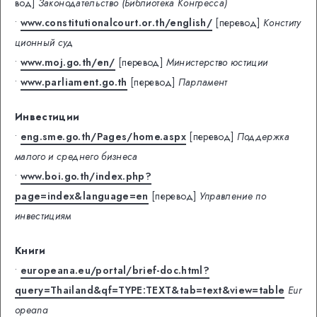
вод]
Законодательство (Библиотека Конгресса)
•
www.constitutionalcourt.or.th/english/
[перевод]
Конститу
ционный суд
•
www.moj.go.th/en/
[перевод]
Министерство юстиции
•
www.parliament.go.th
[перевод]
Парламент
Инвестиции
•
eng.sme.go.th/Pages/home.aspx
[перевод]
Поддержка
малого и среднего бизнеса
•
www.boi.go.th/index.php?
page=index&language=en
[перевод]
Управление по
инвестициям
Книги
•
europeana.eu/portal/brief-doc.html?
query=Thailand&qf=TYPE:TEXT&tab=text&view=table
Eur
opeana