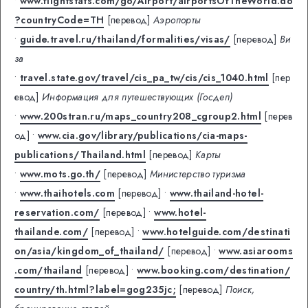
•
www.flightstats.com/go/Airport/airportsOfTheWorld.do
?countryCode=TH
[перевод]
Аэропорты
•
guide.travel.ru/thailand/formalities/visas/
[перевод]
Ви
за
•
travel.state.gov/travel/cis_pa_tw/cis/cis_1040.html
[пер
евод]
Информация для путешествующих (Госдеп)
•
www.200stran.ru/maps_country208_cgroup2.html
[перев
од]
•
www.cia.gov/library/publications/cia-maps-
publications/Thailand.html
[перевод]
Карты
•
www.mots.go.th/
[перевод]
Министерство туризма
•
www.thaihotels.com
[перевод]
•
www.thailand-hotel-
reservation.com/
[перевод]
•
www.hotel-
thailande.com/
[перевод]
•
www.hotelguide.com/destinati
on/asia/kingdom_of_thailand/
[перевод]
•
www.asiarooms
.com/thailand
[перевод]
•
www.booking.com/destination/
country/th.html?label=gog235jc;
[перевод]
Поиск,