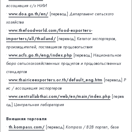
ассоциация с/х НИИ
•
www.doa.go.th/en/
[перевод]
Департамент сельского
хозяйства
•
www.thefoodworld.com/food-exporters-
importers/all/thailand/
[перевод]
Каталог экспортеров,
производителей, поставщиков продовольствия
•
www.acfs.go.th/eng/index.php
[перевод]
Национальное
бюро сельскохозяйственных продуктов и продовольственных
стандартов
•
www.thairiceexporters.or.th/default_eng.htm
[перевод]
Р
ис / ассоциация экспортеров
•
www.centrallabthai.com/web/en/main/index.php
[перев
од]
Центральная лаборатория
Внешняя торговля
•
th.kompass.com/
[перевод]
Kompass / B2B портал, база