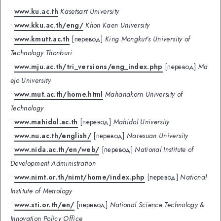
•
www.ku.ac.th
Kasetsart University
•
www.kku.ac.th/eng/
Khon Kaen University
•
www.kmutt.ac.th
[перевод]
King Mongkut’s University of
Technology Thonburi
•
www.mju.ac.th/tri_versions/eng_index.php
[перевод]
Ma
ejo University
•
www.mut.ac.th/home.html
Mahanakorn University of
Technology
•
www.mahidol.ac.th
[перевод]
Mahidol University
•
www.nu.ac.th/english/
[перевод]
Naresuan University
•
www.nida.ac.th/en/web/
[перевод]
National Institute of
Development Administration
•
www.nimt.or.th/nimt/home/index.php
[перевод]
National
Institute of Metrology
•
www.sti.or.th/en/
[перевод]
National Science Technology &
Innovation Policy Office