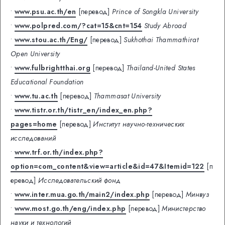
•
www.psu.ac.th/en
[перевод]
Prince of Songkla University
•
www.polpred.com/?cat=15&cnt=154
Study Abroad
•
www.stou.ac.th/Eng/
[перевод]
Sukhothai Thammathirat
Open University
•
www.fulbrightthai.org
[перевод]
Thailand-United States
Educational Foundation
•
www.tu.ac.th
[перевод]
Thammasat University
•
www.tistr.or.th/tistr_en/index_en.php?
pages=home
[перевод]
Институт научно-технических
исследований
•
www.trf.or.th/index.php?
option=com_content&view=article&id=47&Itemid=122
[п
еревод]
Исследовательский фонд
•
www.inter.mua.go.th/main2/index.php
[перевод]
Минвуз
•
www.most.go.th/eng/index.php
[перевод]
Министерство
науки и технологий