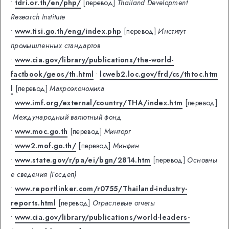
•
tdri.or.th/en/php/
[перевод]
Thailand Development
Research Institute
•
www.tisi.go.th/eng/index.php
[перевод]
Институт
промышленных стандартов
•
www.cia.gov/library/publications/the-world-
factbook/geos/th.html
•
lcweb2.loc.gov/frd/cs/thtoc.htm
l
[перевод]
Макроэкономика
•
www.imf.org/external/country/THA/index.htm
[перевод]
Международный валютный фонд
•
www.moc.go.th
[перевод]
Минторг
•
www2.mof.go.th/
[перевод]
Минфин
•
www.state.gov/r/pa/ei/bgn/2814.htm
[перевод]
Основны
е сведения (Госдеп)
•
www.reportlinker.com/r0755/Thailand-industry-
reports.html
[перевод]
Отраслевые отчеты
•
www.cia.gov/library/publications/world-leaders-