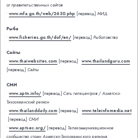
ог правительственных сайтов
•
www.mfa.go.th/web/2630.php
[перевод]
МИД
Рыба
•
www.fisheries.go.th/dof/en/
[перевод]
Рыболовство
Сайты
•
www.thaiwebsites.com
[перевод]
•
www.thailandguru.com
[перевод]
Сайты
СМИ
•
www.aptn.info/
[перевод]
Сеть телецентров / Азиатско-
Тихоокеанский регион
•
www.thailanddaily.com
[перевод]
•
www.teleinfomedia.net
[перевод]
СМИ
•
www.aptsec.org/
[перевод]
Телекоммуникационное
сообщество стран Азиатско-Тихоокеанского региона