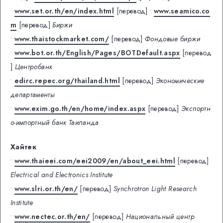
•
www.set.or.th/en/index.html
[перевод]
•
www.seamico.co
m
[перевод]
Биржи
•
www.thaistockmarket.com/
[перевод]
Фондовые биржи
•
www.bot.or.th/English/Pages/BOTDefault.aspx
[перевод
]
Центробанк
•
edirc.repec.org/thailand.html
[перевод]
Экономические
департаменты
•
www.exim.go.th/en/home/index.aspx
[перевод]
Экспортн
о-импортный банк Таиланда
Хайтек
•
www.thaieei.com/eei2009/en/about_eei.html
[перевод]
Electrical and Electronics Institute
•
www.slri.or.th/en/
[перевод]
Synchrotron Light Research
Institute
•
www.nectec.or.th/en/
[перевод]
Национальный центр