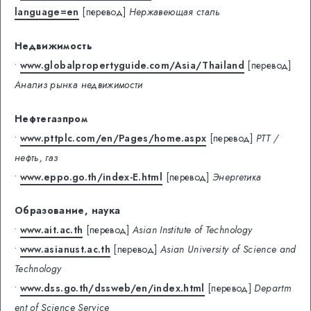
language=en
[перевод]
Нержавеющая сталь
Недвижимость
•
www.globalpropertyguide.com/Asia/Thailand
[перевод]
Анализ рынка недвижимости
Нефтегазпром
•
www.pttplc.com/en/Pages/home.aspx
[перевод]
PTT /
нефть, газ
•
www.eppo.go.th/index-E.html
[перевод]
Энергетика
Образование, наука
•
www.ait.ac.th
[перевод]
Asian Institute of Technology
•
www.asianust.ac.th
[перевод]
Asian University of Science and
Technology
•
www.dss.go.th/dssweb/en/index.html
[перевод]
Departm
ent of Science Service