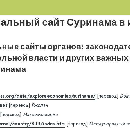
альный сайт Суринама в 
ные сайты органов: законодат
льной власти и других важных
ринама
ss.org/data/exploreeconomies/suriname/
[перевод]
Doin
net
[перевод]
Госплан
[перевод]
Макроэкономика
ernal/country/SUR/index.htm
[перевод]
Международный в