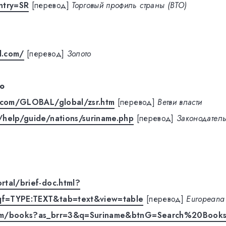
try=SR
[перевод]
Торговый профиль страны (ВТО)
d.com/
[перевод]
Золото
о
s.com/GLOBAL/global/zsr.htm
[перевод]
Ветви власти
/help/guide/nations/suriname.php
[перевод]
Законодатель
tal/brief-doc.html?
qf=TYPE:TEXT&tab=text&view=table
[перевод]
Europeana
om/books?as_brr=3&q=Suriname&btnG=Search%20Book