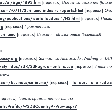
/pa/ei/bgn/1893.htm
[перевод]
Основные сведения (Госде
.com/r0711/Suriname-industry-reports.html
[перевод]
Отр
ary/publications/world-leaders-1/NS.html
[перевод]
Первы
rg
[перевод]
Правительство
suriname
[перевод]
Сведения об экономике (Economist)
я
assy.org
[перевод]
Surinaamse Ambassade (Washington DC
g/ctyindex/SUR/SURagreements_e.asp
[перевод]
Внешнето
стема
.com/business/suriname/
[перевод]
•
tenders.hellotrade.
[перевод]
Торгово-промышленная палата
untryProfile/WSDBCountryPFView.aspx?