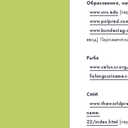
Образование, на
•
www.uvs.edu
[пе
•
www.polpred.co
•
www.bundestag.d
евод]
Парламентска
Рыба
•
www.celos.sr.org
•
fishingsuriname.
СМИ
•
www.theworldpre
name-
22/index.html
[пе