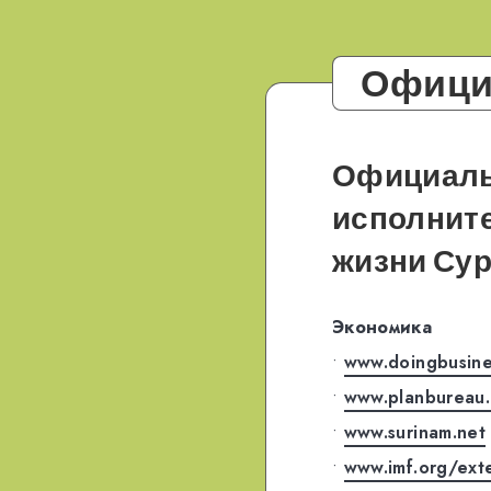
Офици
Официаль
исполните
жизни
Су
Экономика
•
www.doingbusine
•
www.planbureau.
•
www.surinam.net
•
www.imf.org/ext