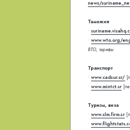
news/suriname_ne
Таможня
•
suriname.visahq
•
www.wto.org/eng
ВТО, тарифы
Транспорт
•
www.cadsur.sr/
[
•
www.mintct.sr
[п
Туризм, виза
•
www.slm.firm.sr
[
•
www.flightstats