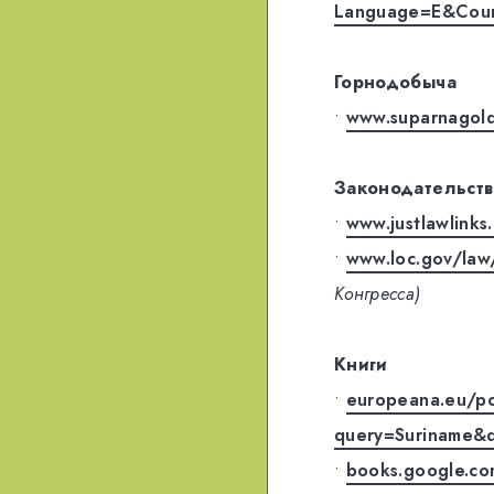
Language=E&Coun
Горнодобыча
•
www.suparnagol
Законодательств
•
www.justlawlink
•
www.loc.gov/law
Конгресса)
Книги
•
europeana.eu/por
query=Suriname&
•
books.google.c