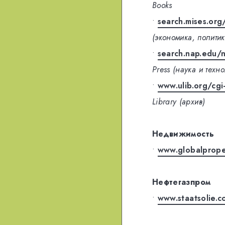
Books
•
search.mises.org
(экономика, политик
•
search.nap.edu/
Press (наука и техн
•
www.ulib.org/cgi
Library (архив)
Недвижимость
•
www.globalprope
Нефтегазпром
•
www.staatsolie.