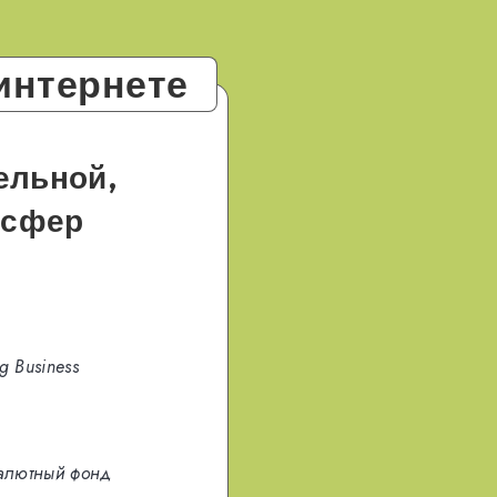
интернете
ельной,
 сфер
g Business
алютный фонд