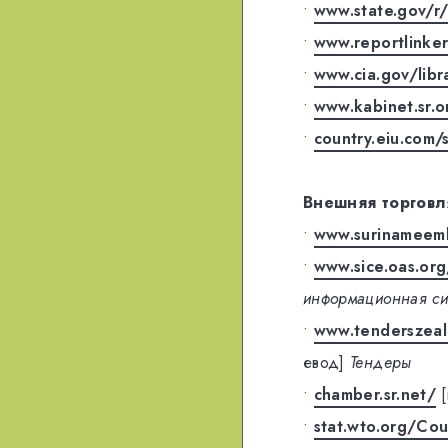
•
www.state.gov/r
•
www.reportlinker
•
www.cia.gov/libr
•
www.kabinet.sr.o
•
country.eiu.com/
Внешняя торговл
•
www.surinameemb
•
www.sice.oas.or
информационная си
•
www.tenderszeal
евод]
Тендеры
•
chamber.sr.net/
•
stat.wto.org/Co