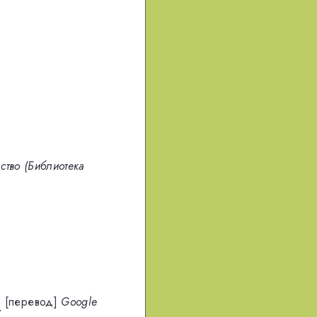
ство (Библиотека
s
[перевод]
Google