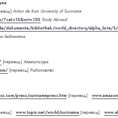
ука
ревод]
Anton de Kom University of Suriname
m/?cat=15&cnt=150
Study Abroad
e/dokumente/bibliothek/world_directory/alpha_liste/S/
я библиотека
/
[перевод]
Аквакультура
com/
[перевод]
Рыболовство
ss.com/press/surinamepress.htm
[перевод]
•
www.amazoni
ревод]
•
www.topix.net/world/suriname
[перевод]
•
www.a