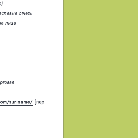
п)
аслевые отчеты
е лица
)
рговая
com/suriname/
[пер