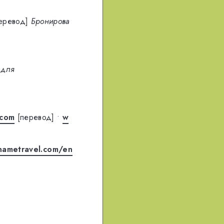
еревод]
Бронирова
 для
.com
[перевод]
•
w
nametravel.com/en