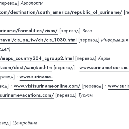
[перевод]
Аэропорты
com/destination/south_america/republic_of_suriname/
[п
uriname/formalities/visas/
[перевод]
Виза
travel/cis_pa_tw/cis/cis_1030.html
[перевод]
Информация
сдеп)
/maps_country204_cgroup2.html
[перевод]
Карты
t.com/dest/sam/sur.htm
[перевод]
•
www.surinametourism
еревод]
•
www.suriname-
вод]
•
www.visitsurinameonline.com/
[перевод]
•
www.suri
surinamevacations.com/
[перевод]
Туризм
евод]
Центробанк