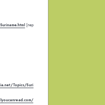
Suriname.html
[пер
a.net/Topics/Suri
llyoucanread.com/