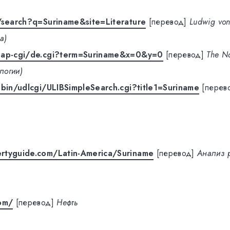
/search?q=Suriname&site=Literature
[перевод]
Ludwig von 
а)
nap-cgi/de.cgi?term=Suriname&x=0&y=0
[перевод]
The N
ологии)
-bin/udlcgi/ULIBSimpleSearch.cgi?title1=Suriname
[перев
rtyguide.com/Latin-America/Suriname
[перевод]
Анализ 
com/
[перевод]
Нефть