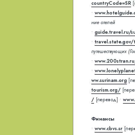
countryCode=SR
•
www.hotelguide.
ние отелей
•
guide.travel.ru/s
•
travel.state.gov/
путешествующих (Го
•
www.200stran.ru
•
www.lonelyplane
ww.surinam.org
[п
tourism.org/
[пере
/
[перевод]
•
www.
Финансы
•
www.cbvs.sr
[пер