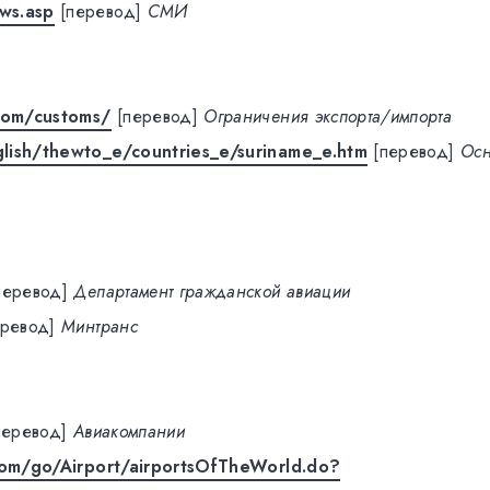
ws.asp
[перевод]
СМИ
.com/customs/
[перевод]
Ограничения экспорта/импорта
lish/thewto_e/countries_e/suriname_e.htm
[перевод]
Осн
перевод]
Департамент гражданской авиации
еревод]
Минтранс
перевод]
Авиакомпании
.com/go/Airport/airportsOfTheWorld.do?