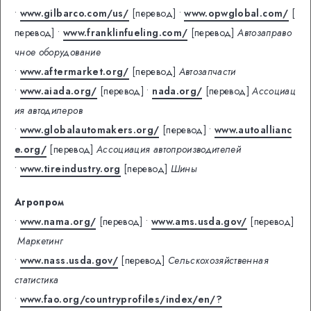
•
www.gilbarco.com/us/
[перевод]
•
www.opwglobal.com/
[
перевод]
•
www.franklinfueling.com/
[перевод]
Автозаправо
чное оборудование
•
www.aftermarket.org/
[перевод]
Автозапчасти
•
www.aiada.org/
[перевод]
•
nada.org/
[перевод]
Ассоциац
ия автодилеров
•
www.globalautomakers.org/
[перевод]
•
www.autoallianc
e.org/
[перевод]
Ассоциация автопроизводителей
•
www.tireindustry.org
[перевод]
Шины
Агропром
•
www.nama.org/
[перевод]
•
www.ams.usda.gov/
[перевод]
Маркетинг
•
www.nass.usda.gov/
[перевод]
Cельскохозяйственная
статистика
•
www.fao.org/countryprofiles/index/en/?