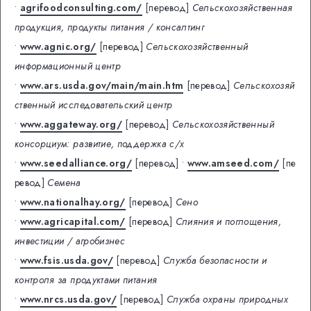
•
agrifoodconsulting.com/
[перевод]
Сельскохозяйственная
продукция, продукты питания / консалтинг
•
www.agnic.org/
[перевод]
Сельскохозяйственный
информационный центр
•
www.ars.usda.gov/main/main.htm
[перевод]
Сельскохозяй
ственный исследовательский центр
•
www.aggateway.org/
[перевод]
Сельскохозяйственный
консорциум: развитие, поддержка с/х
•
www.seedalliance.org/
[перевод]
•
www.amseed.com/
[пе
ревод]
Семена
•
www.nationalhay.org/
[перевод]
Сено
•
www.agricapital.com/
[перевод]
Слияния и поглощения,
инвестиции / агробизнес
•
www.fsis.usda.gov/
[перевод]
Служба безопасности и
контроля за продуктами питания
•
www.nrcs.usda.gov/
[перевод]
Служба охраны природных