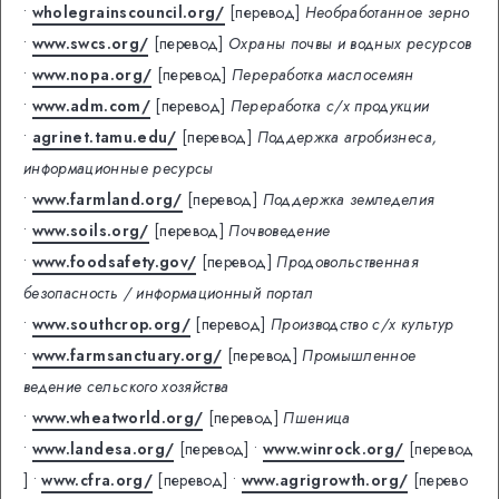
•
wholegrainscouncil.org/
[перевод]
Необработанное зерно
•
www.swcs.org/
[перевод]
Охраны почвы и водных ресурсов
•
www.nopa.org/
[перевод]
Переработка маслосемян
•
www.adm.com/
[перевод]
Переработка с/х продукции
•
agrinet.tamu.edu/
[перевод]
Поддержка агробизнеса,
информационные ресурсы
•
www.farmland.org/
[перевод]
Поддержка земледелия
•
www.soils.org/
[перевод]
Почвоведение
•
www.foodsafety.gov/
[перевод]
Продовольственная
безопасность / информационный портал
•
www.southcrop.org/
[перевод]
Производство с/х культур
•
www.farmsanctuary.org/
[перевод]
Промышленное
ведение сельского хозяйства
•
www.wheatworld.org/
[перевод]
Пшеница
•
www.landesa.org/
[перевод]
•
www.winrock.org/
[перевод
]
•
www.cfra.org/
[перевод]
•
www.agrigrowth.org/
[перево