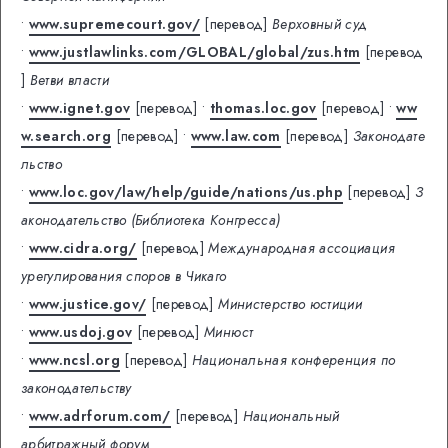
•
www.supremecourt.gov/
[перевод]
Верховный суд
•
www.justlawlinks.com/GLOBAL/global/zus.htm
[перевод
]
Ветви власти
•
www.ignet.gov
[перевод]
•
thomas.loc.gov
[перевод]
•
ww
w.search.org
[перевод]
•
www.law.com
[перевод]
Законодате
льство
•
www.loc.gov/law/help/guide/nations/us.php
[перевод]
З
аконодательство (Библиотека Конгресса)
•
www.cidra.org/
[перевод]
Международная ассоциация
урегулирования споров в Чикаго
•
www.justice.gov/
[перевод]
Министерство юстиции
•
www.usdoj.gov
[перевод]
Минюст
•
www.ncsl.org
[перевод]
Национальная конференция по
законодательству
•
www.adrforum.com/
[перевод]
Национальный
арбитражный форум