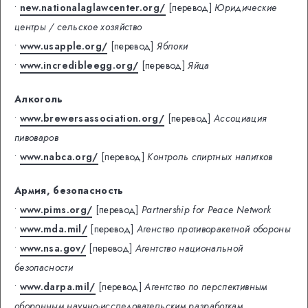
•
new.nationalaglawcenter.org/
[перевод]
Юридические
центры / сельское хозяйство
•
www.usapple.org/
[перевод]
Яблоки
•
www.incredibleegg.org/
[перевод]
Яйца
Алкоголь
•
www.brewersassociation.org/
[перевод]
Ассоциация
пивоваров
•
www.nabca.org/
[перевод]
Контроль спиртных напитков
Армия, безопасность
•
www.pims.org/
[перевод]
Partnership for Peace Network
•
www.mda.mil/
[перевод]
Агенство противоракетной обороны
•
www.nsa.gov/
[перевод]
Агентство национальной
безопасности
•
www.darpa.mil/
[перевод]
Агентство по перспективным
оборонным научно-исследовательским разработкам