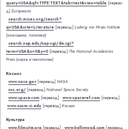
query=USA&qf=TYPE:TEXT&tab=text&view=table
[перево
д]
Europeana
•
search.mises.org/search?
q=USA&site=Literature
[перевод]
Ludwig von Mises Institute
(экономика, политика)
•
search.nap.edu/nap-cgi/de.cgi?
term=USA&x=0&y=0
[перевод]
The National Academies
Press (наука и технологии)
Космос
•
www.nasa.gov
[перевод]
NASA
•
nss.org/
[перевод]
National Space Society
•
www.space.com
[перевод]
•
www.spaceref.com
[перевод]
•
www.nasm.si.edu
[перевод]
Космос
Культура
•
www.filmsite.org
[перевод]
•
www.hollywood.com
[перевод