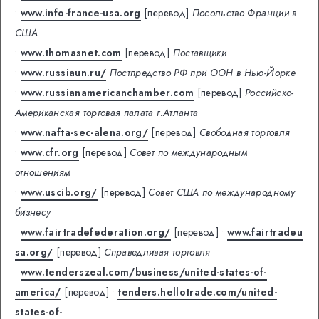
•
www.info-france-usa.org
[перевод]
Посольство Франции в
США
•
www.thomasnet.com
[перевод]
Поставщики
•
www.russiaun.ru/
Постпредство РФ при ООН в Нью-Йорке
•
www.russianamericanchamber.com
[перевод]
Российско-
Американская торговая палата г.Атланта
•
www.nafta-sec-alena.org/
[перевод]
Свободная торговля
•
www.cfr.org
[перевод]
Совет по международным
отношениям
•
www.uscib.org/
[перевод]
Совет США по международному
бизнесу
•
www.fairtradefederation.org/
[перевод]
•
www.fairtradeu
sa.org/
[перевод]
Справедливая торговля
•
www.tenderszeal.com/business/united-states-of-
america/
[перевод]
•
tenders.hellotrade.com/united-
states-of-