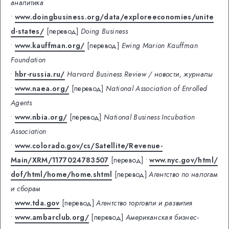
аналитика
•
www.doingbusiness.org/data/exploreeconomies/unite
d-states/
[перевод]
Doing Business
•
www.kauffman.org/
[перевод]
Ewing Marion Kauffman
Foundation
•
hbr-russia.ru/
Harvard Business Review / новости, журналы
•
www.naea.org/
[перевод]
National Association of Enrolled
Agents
•
www.nbia.org/
[перевод]
National Business Incubation
Association
•
www.colorado.gov/cs/Satellite/Revenue-
Main/XRM/1177024783507
[перевод]
•
www.nyc.gov/html/
dof/html/home/home.shtml
[перевод]
Агентство по налогам
и сборам
•
www.tda.gov
[перевод]
Агентство торговли и развития
•
www.ambarclub.org/
[перевод]
Американская бизнес-