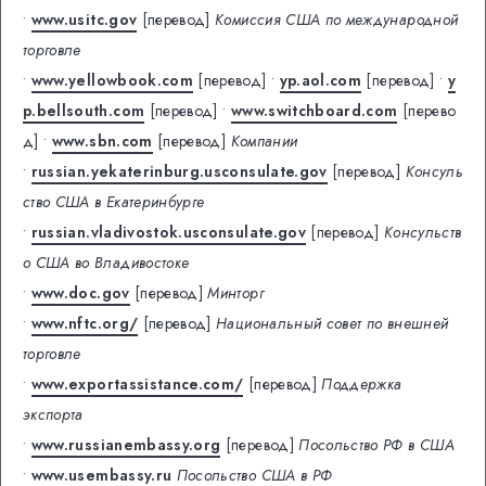
•
www.usitc.gov
[перевод]
Комиссия США по международной
торговле
•
www.yellowbook.com
[перевод]
•
yp.aol.com
[перевод]
•
y
p.bellsouth.com
[перевод]
•
www.switchboard.com
[перево
д]
•
www.sbn.com
[перевод]
Компании
•
russian.yekaterinburg.usconsulate.gov
[перевод]
Консуль
ство США в Екатеринбурге
•
russian.vladivostok.usconsulate.gov
[перевод]
Консульств
о США во Владивостоке
•
www.doc.gov
[перевод]
Минторг
•
www.nftc.org/
[перевод]
Национальный совет по внешней
торговле
•
www.exportassistance.com/
[перевод]
Поддержка
экспорта
•
www.russianembassy.org
[перевод]
Посольство РФ в США
•
www.usembassy.ru
Посольство США в РФ