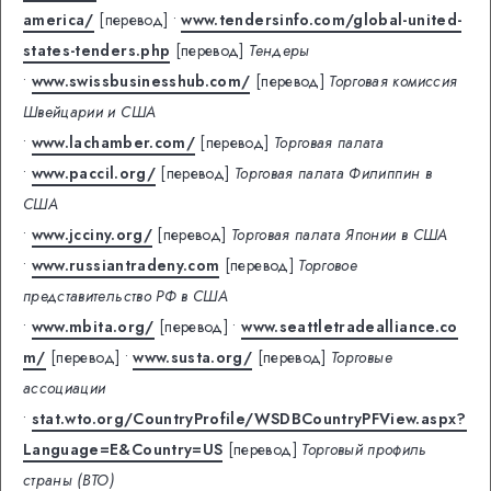
america/
[перевод]
•
www.tendersinfo.com/global-united-
states-tenders.php
[перевод]
Тендеры
•
www.swissbusinesshub.com/
[перевод]
Торговая комиссия
Швейцарии и США
•
www.lachamber.com/
[перевод]
Торговая палата
•
www.paccil.org/
[перевод]
Торговая палата Филиппин в
США
•
www.jcciny.org/
[перевод]
Торговая палата Японии в США
•
www.russiantradeny.com
[перевод]
Торговое
представительство РФ в США
•
www.mbita.org/
[перевод]
•
www.seattletradealliance.co
m/
[перевод]
•
www.susta.org/
[перевод]
Торговые
ассоциации
•
stat.wto.org/CountryProfile/WSDBCountryPFView.aspx?
Language=E&Country=US
[перевод]
Торговый профиль
страны (ВТО)