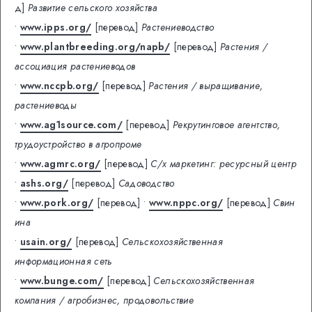
д]
Развитие сельского хозяйства
•
www.ipps.org/
[перевод]
Растениеводство
•
www.plantbreeding.org/napb/
[перевод]
Растения /
ассоциация растениеводов
•
www.nccpb.org/
[перевод]
Растения / выращивание,
растениеводы
•
www.ag1source.com/
[перевод]
Рекрутинговое агентство,
трудоустройство в агропроме
•
www.agmrc.org/
[перевод]
С/х маркетинг: ресурсный центр
•
ashs.org/
[перевод]
Садоводство
•
www.pork.org/
[перевод]
•
www.nppc.org/
[перевод]
Свин
ина
•
usain.org/
[перевод]
Сельскохозяйственная
информационная сеть
•
www.bunge.com/
[перевод]
Сельскохозяйственная
компания / агробизнес, продовольствие