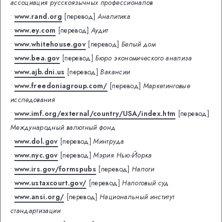
ассоциация русскоязычных профессионалов
•
www.rand.org
[перевод]
Аналитика
•
www.ey.com
[перевод]
Аудит
•
www.whitehouse.gov
[перевод]
Белый дом
•
www.bea.gov
[перевод]
Бюро экономического анализа
•
www.ajb.dni.us
[перевод]
Вакансии
•
www.freedoniagroup.com/
[перевод]
Маркетинговые
исследования
•
www.imf.org/external/country/USA/index.htm
[перевод]
Международный валютный фонд
•
www.dol.gov
[перевод]
Минтруда
•
www.nyc.gov
[перевод]
Мэрия Нью-Йорка
•
www.irs.gov/formspubs
[перевод]
Налоги
•
www.ustaxcourt.gov/
[перевод]
Налоговый суд
•
www.ansi.org/
[перевод]
Национальный институт
стандартизации