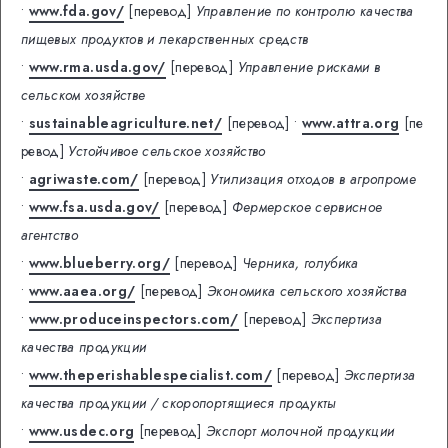
•
www.fda.gov/
[перевод]
Управление по контролю качества
пищевых продуктов и лекарственных средств
•
www.rma.usda.gov/
[перевод]
Управление рисками в
сельском хозяйстве
•
sustainableagriculture.net/
[перевод]
•
www.attra.org
[пе
ревод]
Устойчивое сельское хозяйство
•
agriwaste.com/
[перевод]
Утилизация отходов в агропроме
•
www.fsa.usda.gov/
[перевод]
Фермерское сервисное
агентство
•
www.blueberry.org/
[перевод]
Черника, голубика
•
www.aaea.org/
[перевод]
Экономика сельского хозяйства
•
www.produceinspectors.com/
[перевод]
Экспертиза
качества продукции
•
www.theperishablespecialist.com/
[перевод]
Экспертиза
качества продукции / скоропортящиеся продукты
•
www.usdec.org
[перевод]
Экспорт молочной продукции