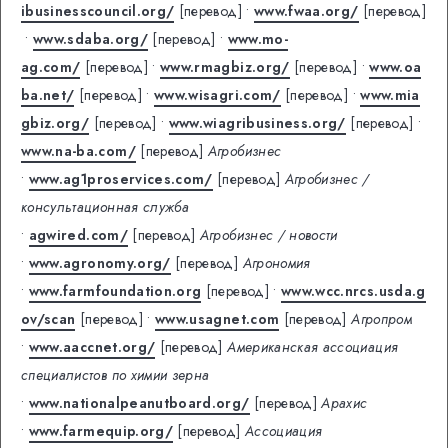
ibusinesscouncil.org/
[перевод]
•
www.fwaa.org/
[перевод]
•
www.sdaba.org/
[перевод]
•
www.mo-
ag.com/
[перевод]
•
www.rmagbiz.org/
[перевод]
•
www.oa
ba.net/
[перевод]
•
www.wisagri.com/
[перевод]
•
www.mia
gbiz.org/
[перевод]
•
www.wiagribusiness.org/
[перевод]
•
www.na-ba.com/
[перевод]
Агробизнес
•
www.ag1proservices.com/
[перевод]
Агробизнес /
консультационная служба
•
agwired.com/
[перевод]
Агробизнес / новости
•
www.agronomy.org/
[перевод]
Агрономия
•
www.farmfoundation.org
[перевод]
•
www.wcc.nrcs.usda.g
ov/scan
[перевод]
•
www.usagnet.com
[перевод]
Агропром
•
www.aaccnet.org/
[перевод]
Американская ассоциация
специалистов по химии зерна
•
www.nationalpeanutboard.org/
[перевод]
Арахис
•
www.farmequip.org/
[перевод]
Ассоциация