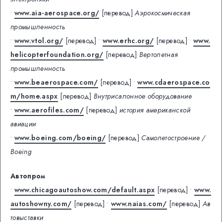
•
www.aia-aerospace.org/
[перевод]
Аэрокосмическая
промышленность
•
www.vtol.org/
[перевод]
•
www.erhc.org/
[перевод]
•
www.
helicopterfoundation.org/
[перевод]
Вертолетная
промышленность
•
www.beaerospace.com/
[перевод]
•
www.cdaerospace.co
m/home.aspx
[перевод]
Внутрисалонное оборудование
•
www.aerofiles.com/
[перевод]
история американской
авиации
•
www.boeing.com/boeing/
[перевод]
Самолетостроение /
Boeing
Автопром
•
www.chicagoautoshow.com/default.aspx
[перевод]
•
www.
autoshowny.com/
[перевод]
•
www.naias.com/
[перевод]
Ав
товыставки