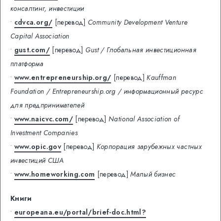
консалтинг, инвестиции
•
cdvca.org/
[перевод]
Community Development Venture
Capital Association
•
gust.com/
[перевод]
Gust / Глобальная инвестиционная
платформа
•
www.entrepreneurship.org/
[перевод]
Kauffman
Foundation / Entrepreneurship.org / информационный ресурс
для предпринимателей
•
www.naicvc.com/
[перевод]
National Association of
Investment Companies
•
www.opic.gov
[перевод]
Корпорация зарубежных частных
инвестиций США
•
www.homeworking.com
[перевод]
Малый бизнес
Книги
•
europeana.eu/portal/brief-doc.html?