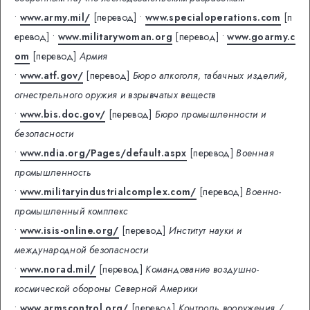
•
www.army.mil/
[перевод]
•
www.specialoperations.com
[п
еревод]
•
www.militarywoman.org
[перевод]
•
www.goarmy.c
om
[перевод]
Армия
•
www.atf.gov/
[перевод]
Бюро алкоголя, табачных изделий,
огнестрельного оружия и взрывчатых веществ
•
www.bis.doc.gov/
[перевод]
Бюро промышленности и
безопасности
•
www.ndia.org/Pages/default.aspx
[перевод]
Военная
промышленность
•
www.militaryindustrialcomplex.com/
[перевод]
Военно-
промышленный комплекс
•
www.isis-online.org/
[перевод]
Институт науки и
международной безопасности
•
www.norad.mil/
[перевод]
Командование воздушно-
космической обороны Северной Америки
•
www.armscontrol.org/
[перевод]
Контроль вооружения /