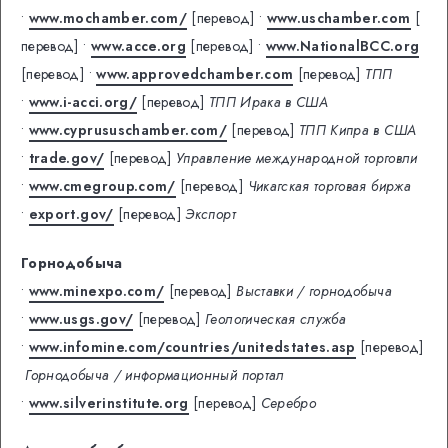
•
www.mochamber.com/
[перевод]
•
www.uschamber.com
[
перевод]
•
www.acce.org
[перевод]
•
www.NationalBCC.org
[перевод]
•
www.approvedchamber.com
[перевод]
ТПП
•
www.i-acci.org/
[перевод]
ТПП Ирака в США
•
www.cyprususchamber.com/
[перевод]
ТПП Кипра в США
•
trade.gov/
[перевод]
Управление международной торговли
•
www.cmegroup.com/
[перевод]
Чикагская торговая биржа
•
export.gov/
[перевод]
Экспорт
Горнодобыча
•
www.minexpo.com/
[перевод]
Выставки / горнодобыча
•
www.usgs.gov/
[перевод]
Геологическая служба
•
www.infomine.com/countries/unitedstates.asp
[перевод]
Горнодобыча / информационный портал
•
www.silverinstitute.org
[перевод]
Серебро