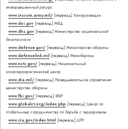
информационный ресурс
•
www.inscom.army.mil/
[перевод]
Контрразведка
•
www.doi.gov
[перевод]
МВД
•
www.dhs.gov
[перевод]
Министерство национальной
безопасности
•
www.defense.gov/
[перевод]
Министерство обороны
•
www.defenselink.mil
[перевод]
Минобороны
•
www.nctc.gov/
[перевод]
Национальный
контртеррористический центр
•
www.dia.mil/
[перевод]
Разведывательное управление
министерства обороны
•
www.fbi.gov/
[перевод]
ФБР
•
www.globalct.org/index.php
[перевод]
Центр по
глобальному сотрудничеству по борьбе с терроризмом
•
www.cia.gov/index.html
[перевод]
ЦРУ