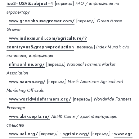
iso3=USA&subject=4
[перевод]
FAO / информация по
агросектору
•
www.greenhousegrower.com/
[перевод]
Green House
Grower
•
www.indexmundi.com/agriculture/?
country=us&graph=production
[перевод]
Index Mundi: с/х
статистика, информация
•
nfmaonline.org/
[перевод]
National Farmers Market
Association
•
www.naamo.org/
[перевод]
North American Agricultural
Marketing Officials
•
www.worldwidefarmers.org/
[перевод]
Worldwide Farmers
Exchange
•
www.abiksepta.ru/
АБИК Септа / дезинфицирующие
средства
•
www.ual.org/
[перевод]
•
agribiz.org/
[перевод]
•
www.agr