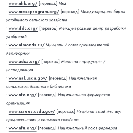
•
www.nhb.org/
[перевод]
Мед
•
www.mesaprogram.org/
[перевод]
Международная биржа
устойчивого сельского хозяйства
•
www.ifdc.org/
[перевод]
Международный центр разработки
удобрений
•
www.almonds.ru/
Миндаль / совет производителей
Калифорнии
•
www.adsa.org/
[перевод]
Молочная продукция /
исследования
•
www.nal.usda.gov/
[перевод]
Национальная
сельскохозяйственная библиотека
•
www.nfo.org/
[перевод]
Национальная фермерская
организация
•
www.csrees.usda.gov/
[перевод]
Национальный институт
продовольствия и сельского хозяйства
•
www.nfu.org/
[перевод]
Национальный союз фермеров