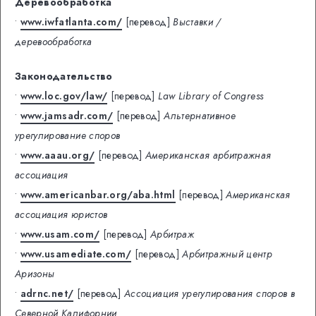
Деревообработка
•
www.iwfatlanta.com/
[перевод]
Выставки /
деревообработка
Законодательство
•
www.loc.gov/law/
[перевод]
Law Library of Congress
•
www.jamsadr.com/
[перевод]
Альтернативное
урегулирование споров
•
www.aaau.org/
[перевод]
Американская арбитражная
ассоциация
•
www.americanbar.org/aba.html
[перевод]
Американская
ассоциация юристов
•
www.usam.com/
[перевод]
Арбитраж
•
www.usamediate.com/
[перевод]
Арбитражный центр
Аризоны
•
adrnc.net/
[перевод]
Ассоциация урегулирования споров в
Северной Калифорнии