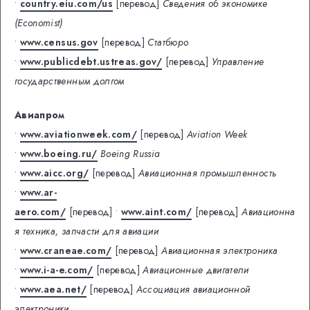
•
country.eiu.com/us
[перевод]
Сведения об экономике
(Economist)
•
www.census.gov
[перевод]
Статбюро
•
www.publicdebt.ustreas.gov/
[перевод]
Управление
государственным долгом
Авиапром
•
www.aviationweek.com/
[перевод]
Aviation Week
•
www.boeing.ru/
Boeing Russia
•
www.aicc.org/
[перевод]
Авиационная промышленность
•
www.ar-
aero.com/
[перевод]
•
www.aint.com/
[перевод]
Авиационна
я техника, запчасти для авиации
•
www.craneae.com/
[перевод]
Авиационная электроника
•
www.i-a-e.com/
[перевод]
Авиационные двигатели
•
www.aea.net/
[перевод]
Ассоциация авиационной
электроники