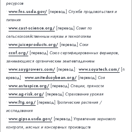
ресурсов
•
www.fns.usda.gov/
[перевод]
Служба продовольствия и
питания
•
www.cast-science.org/
[перевод]
Совет по
сельскохозяйственным наукам и технологиям
•
www.juiceproducts.org/
[перевод]
Соки
•
ccof.org/
[перевод]
Союз сертифицированных фермеров,
занимающихся органическим землевладением
•
www.soygrowers.com/
[перевод]
•
www.soyatech.com/
[п
еревод]
•
www.unitedsoybean.org/
[перевод]
Соя
•
www.astaspice.org/
[перевод]
Специи, пряности
•
www.ag-risk.org/
[перевод]
Страхование урожая
•
www.ftg.org/
[перевод]
Тропические растения /
исследования
•
www.gipsa.usda.gov/
[перевод]
Управление зернового
контроля, мясных и консервных производств