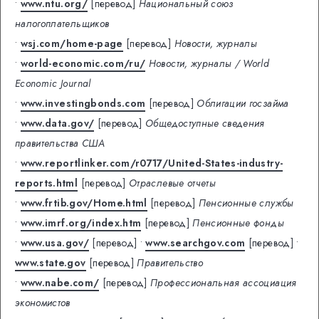
•
www.ntu.org/
[перевод]
Национальный союз
налогоплательщиков
•
wsj.com/home-page
[перевод]
Новости, журналы
•
world-economic.com/ru/
Новости, журналы / World
Economic Journal
•
www.investingbonds.com
[перевод]
Облигации госзайма
•
www.data.gov/
[перевод]
Общедоступные сведения
правительства США
•
www.reportlinker.com/r0717/United-States-industry-
reports.html
[перевод]
Отраслевые отчеты
•
www.frtib.gov/Home.html
[перевод]
Пенсионные службы
•
www.imrf.org/index.htm
[перевод]
Пенсионные фонды
•
www.usa.gov/
[перевод]
•
www.searchgov.com
[перевод]
•
www.state.gov
[перевод]
Правительство
•
www.nabe.com/
[перевод]
Профессиональная ассоциация
экономистов