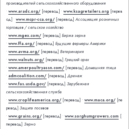
производителей сельскохозяйственного оборудования
•
www.aradc.org/
[перевод]
•
www.ksagretailers.org
[перев
од]
•
www.mcpr-cca.org/
[перевод]
Ассоциация розничных
торговцев / сельское хозяйство
•
www.mgex.com/
[перевод]
Биржа зерна
•
www.ffa.org/
[перевод]
Будущие фермеры Америки
•
www.avma.org/
[перевод]
Ветеринария
•
www.walnuts.org/
[перевод]
Грецкий орех
•
www.amerpoultryassn.com/
[перевод]
Домашняя птица
•
admcoalition.com/
[перевод]
Дренаж
•
www.fas.usda.gov/
[перевод]
Зарубежная
сельскохозяйственная служба
•
www.croplifeamerica.org/
[перевод]
•
www.maca.org/
[пе
ревод]
Защита посевов
•
www.grains.org/
[перевод]
•
www.sorghumgrowers.com
[
перевод]
Зерно