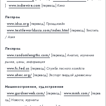
]
•
www.indiewire.com
[перевод]
Кино
Легпром
•
www.idsa.org
[перевод]
Промдизайн
•
www.textileworldasia.com/index.html
[перевод]
Текстиль
/ Азия
Леспром
•
www.randomlengths.com/
[перевод]
Анализ, изучение
рынка, цены, информация
•
www.fs.fed.us
[перевод]
Служба лесного хозяйста
•
www.ahec.org/
[перевод]
Экспорт твердой древесины
Машиностроение, судостроение
•
www.gardnerweb.com/
[перевод]
•
www.mmh.com/
[перев
од]
Новости, журналы