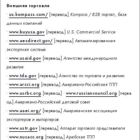
Внешняя торговля
•
us.kompass.com/
[перевод]
Kompass / B2B портал, база
данных компаний
•
www.buyusa.gov
[перевод]
U.S. Commercial Service
•
www.aesdirect.gov/
[перевод]
Автоматизированная
экспортная система
•
www.usaid.gov
[перевод]
Агентство международного
развития
•
www.tda.gov
[перевод]
Агентство по торговле и развитию
•
www.arcci.org
[перевод]
Американо-Российская ТПП
•
www.usrbc.org
[перевод]
•
www.russiancouncil.org
[перев
од]
Американо-Российский деловой совет
•
www.aaei.org/
[перевод]
Американская ассоциация
экспортеров и импортеров
•
www.ustr.gov
[перевод]
Аппарат торгового представителя
•
www.nusacc.org
[перевод]
Арабская ТПП