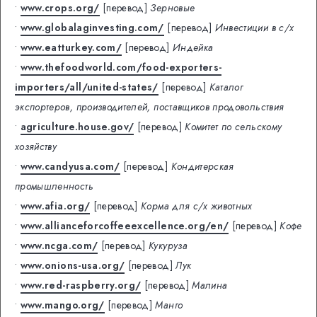
•
www.crops.org/
[перевод]
Зерновые
•
www.globalaginvesting.com/
[перевод]
Инвестиции в с/х
•
www.eatturkey.com/
[перевод]
Индейка
•
www.thefoodworld.com/food-exporters-
importers/all/united-states/
[перевод]
Каталог
экспортеров, производителей, поставщиков продовольствия
•
agriculture.house.gov/
[перевод]
Комитет по сельскому
хозяйству
•
www.candyusa.com/
[перевод]
Кондитерская
промышленность
•
www.afia.org/
[перевод]
Корма для с/х животных
•
www.allianceforcoffeeexcellence.org/en/
[перевод]
Кофе
•
www.ncga.com/
[перевод]
Кукуруза
•
www.onions-usa.org/
[перевод]
Лук
•
www.red-raspberry.org/
[перевод]
Малина
•
www.mango.org/
[перевод]
Манго