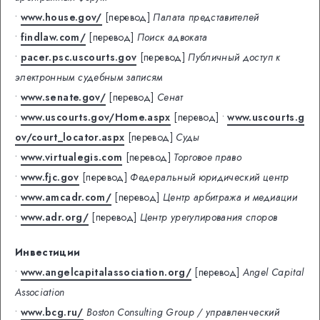
•
www.house.gov/
[перевод]
Палата представителей
•
findlaw.com/
[перевод]
Поиск адвоката
•
pacer.psc.uscourts.gov
[перевод]
Публичный доступ к
электронным судебным записям
•
www.senate.gov/
[перевод]
Сенат
•
www.uscourts.gov/Home.aspx
[перевод]
•
www.uscourts.g
ov/court_locator.aspx
[перевод]
Суды
•
www.virtualegis.com
[перевод]
Торговое право
•
www.fjc.gov
[перевод]
Федеральный юридический центр
•
www.amcadr.com/
[перевод]
Центр арбитража и медиации
•
www.adr.org/
[перевод]
Центр урегулирования споров
Инвестиции
•
www.angelcapitalassociation.org/
[перевод]
Angel Capital
Association
•
www.bcg.ru/
Boston Consulting Group / управленческий