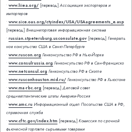
•
www.liiea.org/
[перевод]
Ассоциация экспортеров и
импортеров
•
www.sice.oas.org/ctyindex/USA/USAagreements_e.asp
[перевод]
Внешнеторговая информационная система
•
russian.stpetersburg.usconsulate.gov
[перевод]
Генераль
ное консульство США в Санкт-Петербурге
•
www.ruscon.org
Генконсульство РФ в Нью-Йорке
•
www.consulrussia.org
Генконсульство РФ в Сан-Франциско
•
www.netconsul.org
Генконсульство РФ в Сиэтле
•
www.rusconhouston.mid.ru/
Генконсульство РФ в Хьюстоне
•
www.ma-rbc.org
[перевод]
Деловой совет
среднеатлантические штаты Америки-Россия
•
www.amc.ru
Информационный отдел Посольства США в РФ,
справочная служба
•
www.cftc.gov/index.htm
[перевод]
Комиссия по срочной
фьючесной торговле сырьевыми товарами