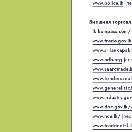
•
www.police.lk
[п
Внешняя торговл
•
lk.kompass.com/
•
www.trade.gov.l
•
www.srilankapaki
•
www.adb.org
[пе
•
www.saarctrade.i
•
www.tenderszeal.
•
www.general.stc.
•
www.industry.gov
•
www.doc.gov.lk
•
www.nce.lk/
[пер
•
www.tradenetsl.l