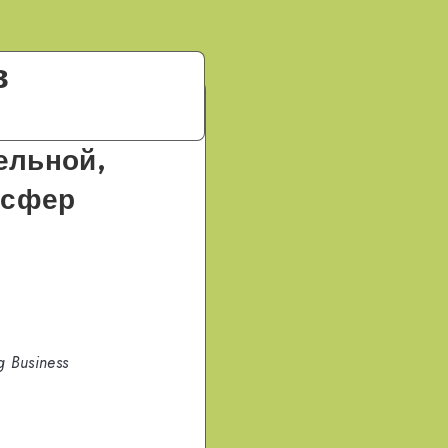
в
ельной,
 сфер
g Business