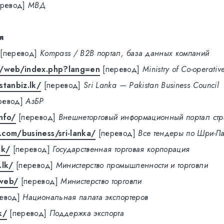
еревод]
МВД
я
[перевод]
Kompass / B2B портал, база данных компаний
k/web/index.php?lang=en
[перевод]
Ministry of Co-operativ
stanbiz.lk/
[перевод]
Sri Lanka — Pakistan Business Council
ревод]
АзБР
nfo/
[перевод]
Внешнеторговый информационный портал ст
com/business/sri-lanka/
[перевод]
Все тендеры по Шри-Л
lk/
[перевод]
Государственная торговая корпорация
.lk/
[перевод]
Министерство промышленности и торговли
/web/
[перевод]
Министерство торговли
евод]
Национальная палата экспортеров
k/
[перевод]
Поддержка экспорта