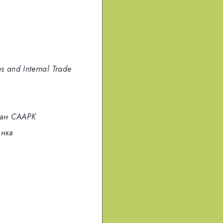
es and Internal Trade
ран СААРК
анка