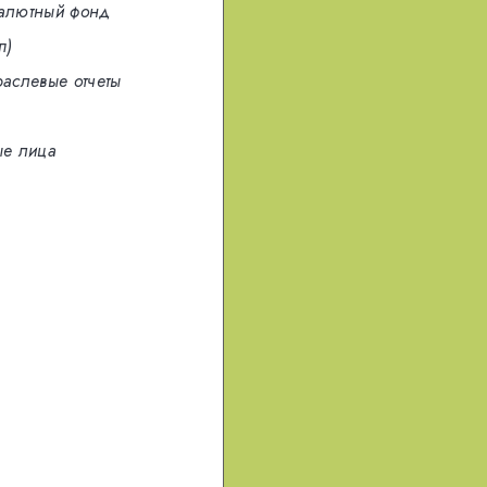
алютный фонд
п)
раслевые отчеты
е лица