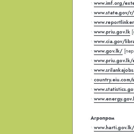
•
www.imf.org/ext
•
www.state.gov/r
•
www.reportlinker
•
www.priu.gov.lk
•
www.cia.gov/libr
•
www.gov.lk/
[пер
•
www.priu.gov.lk/
•
www.srilankajobs
•
country.eiu.com/s
•
www.statistics.go
•
www.energy.gov.
Агропром
•
www.harti.gov.lk