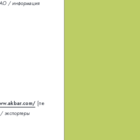
AO / информация
ww.akbar.com/
[пе
 / экспортеры