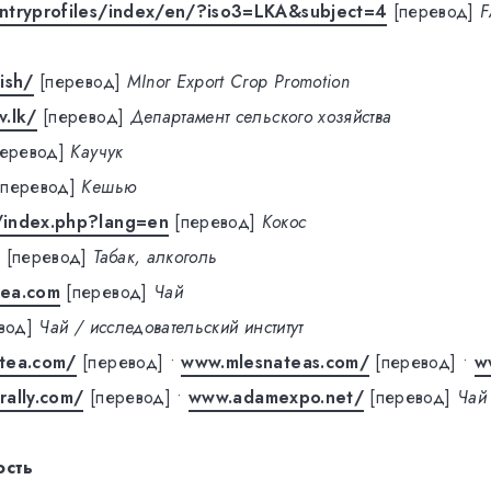
ntryprofiles/index/en/?iso3=LKA&subject=4
[перевод]
F
ish/
[перевод]
MInor Export Crop Promotion
v.lk/
[перевод]
Департамент сельского хозяйства
перевод]
Каучук
[перевод]
Кешью
/index.php?lang=en
[перевод]
Кокос
/
[перевод]
Табак, алкоголь
tea.com
[перевод]
Чай
вод]
Чай / исследовательский институт
tea.com/
[перевод]
•
www.mlesnateas.com/
[перевод]
•
w
ally.com/
[перевод]
•
www.adamexpo.net/
[перевод]
Чай
ость