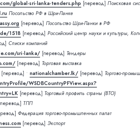
com/global-sri-lanka-tenders.php
[перевод]
Поисковая сис
.ru
Посольство РФ в Шри-Ланке
assy.org
[перевод]
Посольство Шри-Ланки в РФ
ode/1518
[перевод]
Российский центр науки и культуры, Ко
од]
Списки компаний
de.com/sri-lanka/
[перевод]
Тендеры
o.com/
[перевод]
Торговая выставка
[перевод]
•
nationalchamber.lk/
[перевод]
Торгово-промы
untryProfile/WSDBCountryPFView.aspx?
try=LK
[перевод]
Торговый профиль страны (ВТО)
[перевод]
ТПП
еревод]
Федерация торгово-промышленных палат
ness.com
[перевод]
Экспорт