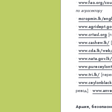
•
www.fao.org/cou
по агросектору
•
mcropmin.lk/engl
•
www.agridept.go
•
www.crtasl.org
[
•
www.cashew.lk/
•
www.cda.lk/web
•
www.nata.gov.lk
•
www.pureceylon
•
www.tri.lk/
[пере
•
www.ceylonblack
ревод]
•
www.anver
Армия, безопасн