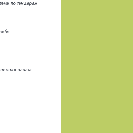
тема по тендерам
ломбо
шленная палата