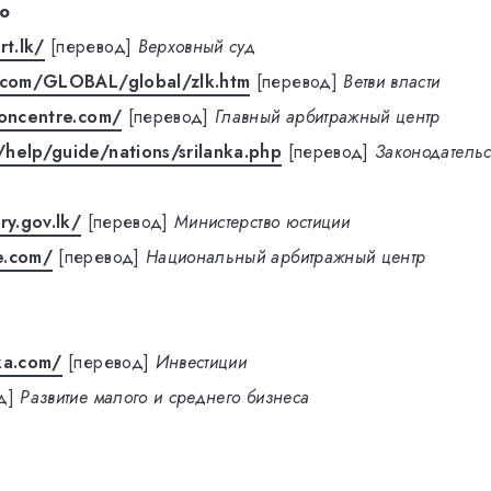
о
t.lk/
[перевод]
Верховный суд
s.com/GLOBAL/global/zlk.htm
[перевод]
Ветви власти
ioncentre.com/
[перевод]
Главный арбитражный центр
help/guide/nations/srilanka.php
[перевод]
Законодательс
ry.gov.lk/
[перевод]
Министерство юстиции
e.com/
[перевод]
Национальный арбитражный центр
ka.com/
[перевод]
Инвестиции
д]
Развитие малого и среднего бизнеса