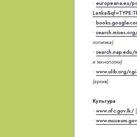
•
europeana.eu/por
Lanka&qf=TYPE:T
•
books.google.c
•
search.mises.org
политика)
•
search.nap.edu/
и технологии)
•
www.ulib.org/cgi
(архив)
Культура
•
www.nfc.gov.lk/
•
www.museum.gov