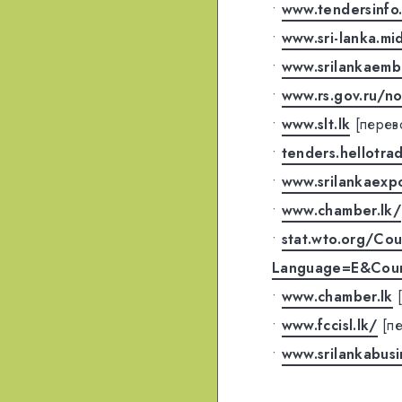
•
www.tendersinfo.
•
www.sri-lanka.mid
•
www.srilankaemb
•
www.rs.gov.ru/n
•
www.slt.lk
[перев
•
tenders.hellotra
•
www.srilankaexp
•
www.chamber.lk/
•
stat.wto.org/Co
Language=E&Coun
•
www.chamber.lk
•
www.fccisl.lk/
[п
•
www.srilankabusi