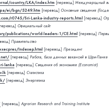
ernal/country/LKA/index.htm
[перевод]
Международный в
/pa/ei/bgn/5249.htm
[перевод]
Основные сведения (Госде
.com/r0745/Sri-Lanka-industry-reports.html
[перевод]
От
[перевод]
Официальный сайт
ary/publications/world-leaders-1/CE.html
[перевод]
Первы
евод]
Правительство
execpres/Indexep.html
[перевод]
Президент
.net/
[перевод]
Работа, база данных вакансий в Шри-Ланке
ri-lanka
[перевод]
Сведения об экономике (Economist)
v.lk
[перевод]
Статистика
lk/
[перевод]
Энергетика
/
[перевод]
Agrarian Research and Training Institute