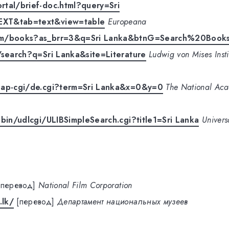
tal/brief-doc.html?query=Sri
EXT&tab=text&view=table
Europeana
om/books?as_brr=3&q=Sri Lanka&btnG=Search%20Book
/search?q=Sri Lanka&site=Literature
Ludwig von Mises Inst
nap-cgi/de.cgi?term=Sri Lanka&x=0&y=0
The National Aca
-bin/udlcgi/ULIBSimpleSearch.cgi?title1=Sri Lanka
Univers
[перевод]
National Film Corporation
.lk/
[перевод]
Департамент национальных музеев