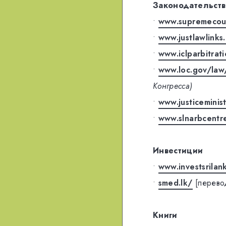
Законодательств
•
www.supremecour
•
www.justlawlink
•
www.iclparbitrat
•
www.loc.gov/law/
Конгресса)
•
www.justiceminist
•
www.slnarbcentr
Инвестиции
•
www.investsrilan
•
smed.lk/
[перево
Книги