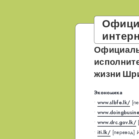
Офици
интер
Официаль
исполните
жизни
Шр
Экономика
•
www.slbfe.lk/
[п
•
www.doingbusine
•
www.drc.gov.lk/
•
iti.lk/
[перевод]