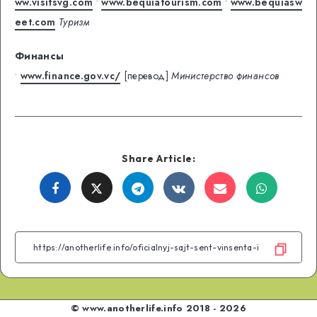
ww.visitsvg.com
•
www.bequiatourism.com
•
www.bequiasw
eet.com
Туризм
Финансы
•
www.finance.gov.vc/
[перевод]
Министерство финансов
Share Article:
Share
Share
Share
Share
Share
Share
on
on
on
on
on
on
Facebook
Twitter
Telegram
VK
Email
WhatsA
© www.anotherlife.info 2018 - 2026