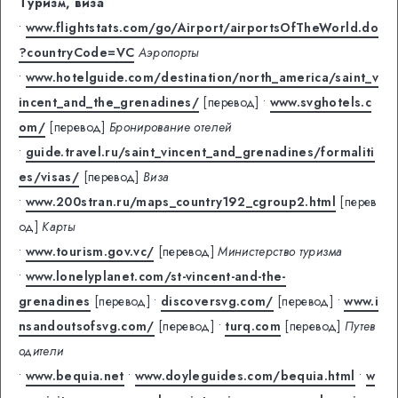
Туризм, виза
•
www.flightstats.com/go/Airport/airportsOfTheWorld.do
?countryCode=VC
Аэропорты
•
www.hotelguide.com/destination/north_america/saint_v
incent_and_the_grenadines/
[перевод]
•
www.svghotels.c
om/
[перевод]
Бронирование отелей
•
guide.travel.ru/saint_vincent_and_grenadines/formaliti
es/visas/
[перевод]
Виза
•
www.200stran.ru/maps_country192_cgroup2.html
[перев
од]
Карты
•
www.tourism.gov.vc/
[перевод]
Министерство туризма
•
www.lonelyplanet.com/st-vincent-and-the-
grenadines
[перевод]
•
discoversvg.com/
[перевод]
•
www.i
nsandoutsofsvg.com/
[перевод]
•
turq.com
[перевод]
Путев
одители
•
www.bequia.net
•
www.doyleguides.com/bequia.html
•
w