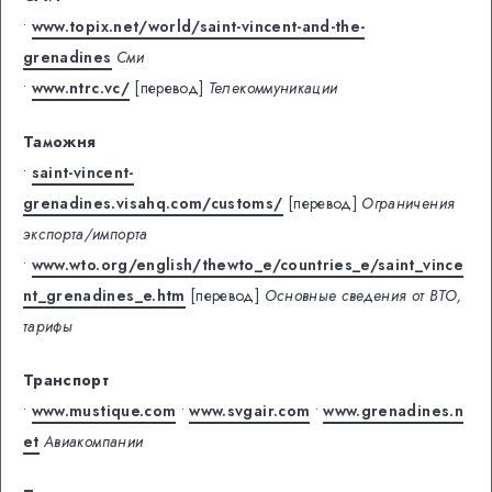
•
www.topix.net/world/saint-vincent-and-the-
grenadines
Сми
•
www.ntrc.vc/
[перевод]
Телекоммуникации
Таможня
•
saint-vincent-
grenadines.visahq.com/customs/
[перевод]
Ограничения
экспорта/импорта
•
www.wto.org/english/thewto_e/countries_e/saint_vince
nt_grenadines_e.htm
[перевод]
Основные сведения от ВТО,
тарифы
Транспорт
•
www.mustique.com
•
www.svgair.com
•
www.grenadines.n
et
Авиакомпании