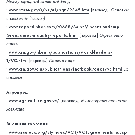
Международный валютный фонд
•
www.state.gov/r/pa/ei/bgn/2345.htm
[перевод]
Основны
е сведения (Госдеп)
•
www.reportlinker.com/r0688/Saint-Vincent-andamp-
Grenadines-industry-reports.html
[перевод]
Отраслевые
отчеты
•
www.cia.gov/library/publications/world-leaders-
1/VC.html
[перевод]
Первые лица
•
www.cia.gov/cia/publications/factbook/geos/vc.html
Эк
ономика
Агропром
•
www.agriculture.gov.vc/
[перевод]
Министерство сельского
хозяйства
Внешняя торговля
•
www.sice.oas.org/ctyindex/VCT/VCTagreements_e.asp