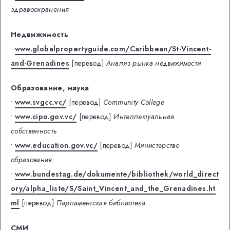
здравоохранения
Недвижимость
•
www.globalpropertyguide.com/Caribbean/St-Vincent-
and-Grenadines
[перевод]
Анализ рынка недвижимости
Образование, наука
•
www.svgcc.vc/
[перевод]
Community College
•
www.cipo.gov.vc/
[перевод]
Интеллектуальная
собственность
•
www.education.gov.vc/
[перевод]
Министерство
образования
•
www.bundestag.de/dokumente/bibliothek/world_direct
ory/alpha_liste/S/Saint_Vincent_and_the_Grenadines.ht
ml
[перевод]
Парламентская библиотека
СМИ