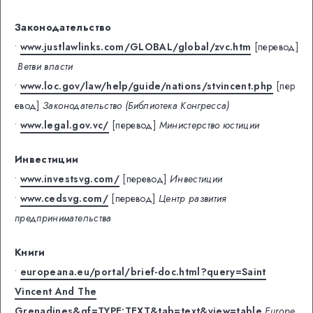
Законодательство
•
www.justlawlinks.com/GLOBAL/global/zvc.htm
[перевод]
Ветви власти
•
www.loc.gov/law/help/guide/nations/stvincent.php
[пер
евод]
Законодательство (Библиотека Конгресса)
•
www.legal.gov.vc/
[перевод]
Министерство юстиции
Инвестиции
•
www.investsvg.com/
[перевод]
Инвестиции
•
www.cedsvg.com/
[перевод]
Центр развития
предпринимательства
Книги
•
europeana.eu/portal/brief-doc.html?query=Saint
Vincent And The
Grenadines&qf=TYPE:TEXT&tab=text&view=table
Europe