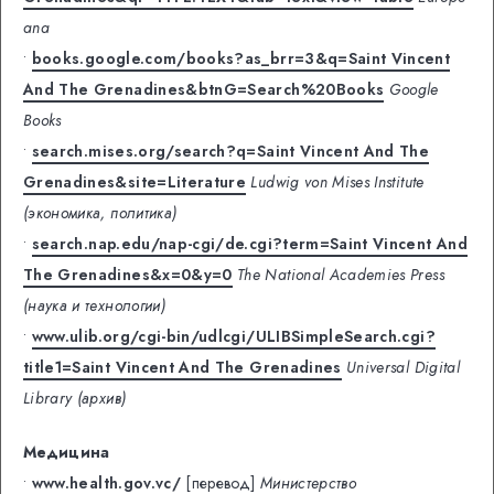
ana
•
books.google.com/books?as_brr=3&q=Saint Vincent
And The Grenadines&btnG=Search%20Books
Google
Books
•
search.mises.org/search?q=Saint Vincent And The
Grenadines&site=Literature
Ludwig von Mises Institute
(экономика, политика)
•
search.nap.edu/nap-cgi/de.cgi?term=Saint Vincent And
The Grenadines&x=0&y=0
The National Academies Press
(наука и технологии)
•
www.ulib.org/cgi-bin/udlcgi/ULIBSimpleSearch.cgi?
title1=Saint Vincent And The Grenadines
Universal Digital
Library (архив)
Медицина
•
www.health.gov.vc/
[перевод]
Министерство