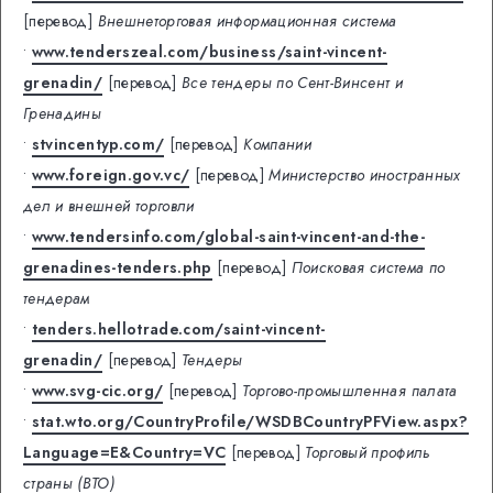
[перевод]
Внешнеторговая информационная система
•
www.tenderszeal.com/business/saint-vincent-
grenadin/
[перевод]
Все тендеры по Сент-Винсент и
Гренадины
•
stvincentyp.com/
[перевод]
Компании
•
www.foreign.gov.vc/
[перевод]
Министерство иностранных
дел и внешней торговли
•
www.tendersinfo.com/global-saint-vincent-and-the-
grenadines-tenders.php
[перевод]
Поисковая система по
тендерам
•
tenders.hellotrade.com/saint-vincent-
grenadin/
[перевод]
Тендеры
•
www.svg-cic.org/
[перевод]
Торгово-промышленная палата
•
stat.wto.org/CountryProfile/WSDBCountryPFView.aspx?
Language=E&Country=VC
[перевод]
Торговый профиль
страны (ВТО)