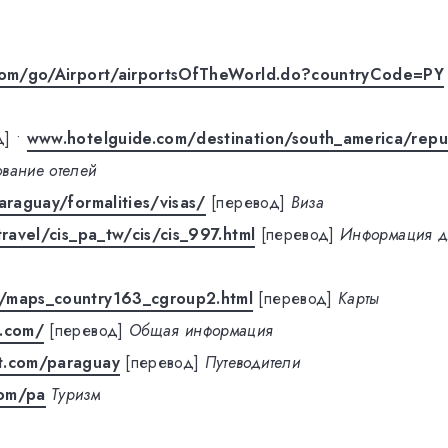
.com/go/Airport/airportsOfTheWorld.do?countryCode=PY
д]
•
www.hotelguide.com/destination/south_america/repu
вание отелей
paraguay/formalities/visas/
[перевод]
Виза
travel/cis_pa_tw/cis/cis_997.html
[перевод]
Информация д
/maps_country163_cgroup2.html
[перевод]
Карты
y.com/
[перевод]
Общая информация
t.com/paraguay
[перевод]
Путеводители
com/pa
Туризм