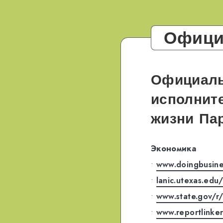
Официа
Официаль
исполните
жизни
Пар
Экономика
•
www.doingbusine
•
lanic.utexas.edu
•
www.state.gov/r
•
www.reportlinker