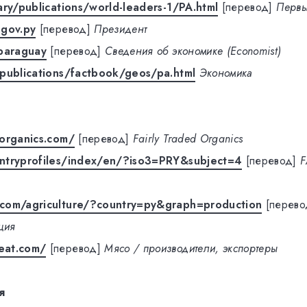
ary/publications/world-leaders-1/PA.html
[перевод]
Первы
.gov.py
[перевод]
Президент
/paraguay
[перевод]
Сведения об экономике (Economist)
publications/factbook/geos/pa.html
Экономика
organics.com/
[перевод]
Fairly Traded Organics
ntryprofiles/index/en/?iso3=PRY&subject=4
[перевод]
F
com/agriculture/?country=py&graph=production
[перево
ция
eat.com/
[перевод]
Мясо / производители, экспортеры
я