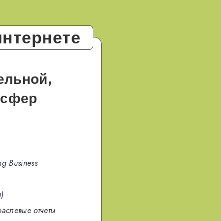
интернете
ельной,
 сфер
ng Business
)
раслевые отчеты