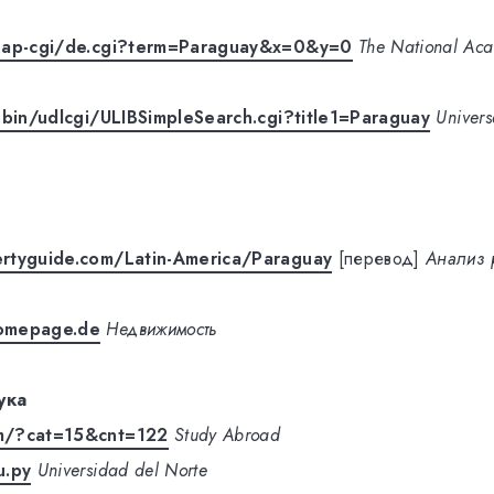
nap-cgi/de.cgi?term=Paraguay&x=0&y=0
The National Aca
-bin/udlcgi/ULIBSimpleSearch.cgi?title1=Paraguay
Univers
rtyguide.com/Latin-America/Paraguay
[перевод]
Анализ 
omepage.de
Недвижимость
ука
m/?cat=15&cnt=122
Study Abroad
u.py
Universidad del Norte