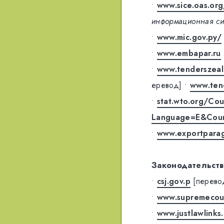
•
www.sice.oas.or
информационная си
•
www.mic.gov.py/
•
www.embapar.ru
•
www.tenderszeal
еревод]
•
www.tend
•
stat.wto.org/Co
Language=E&Cou
•
www.exportpara
Законодательств
•
csj.gov.p
[перево
•
www.supremecou
•
www.justlawlink