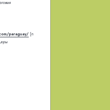
рговая
.com/paraguay/
[п
деры