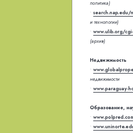
политика)
•
search.nap.edu/
и технологии)
•
www.ulib.org/cgi
(архив)
Недвижимость
•
www.globalprope
недвижимости
•
www.paraguay-h
Образование, на
•
www.polpred.co
•
www.uninorte.ed