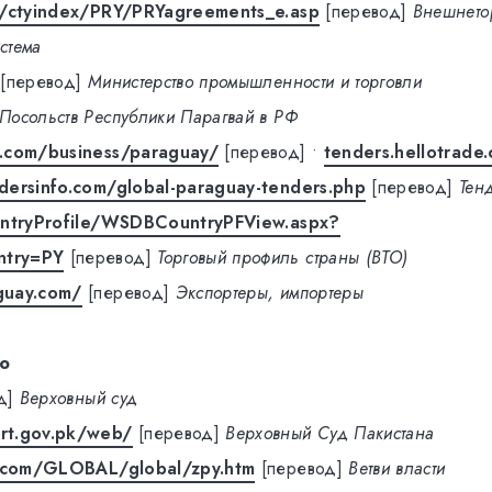
g/ctyindex/PRY/PRYagreements_e.asp
[перевод]
Внешнето
стема
[перевод]
Министерство промышленности и торговли
Посольств Республики Парагвай в РФ
.com/business/paraguay/
[перевод]
•
tenders.hellotrade
ersinfo.com/global-paraguay-tenders.php
[перевод]
Тен
untryProfile/WSDBCountryPFView.aspx?
ntry=PY
[перевод]
Торговый профиль страны (ВТО)
guay.com/
[перевод]
Экспортеры, импортеры
о
д]
Верховный суд
rt.gov.pk/web/
[перевод]
Верховный Суд Пакистана
s.com/GLOBAL/global/zpy.htm
[перевод]
Ветви власти