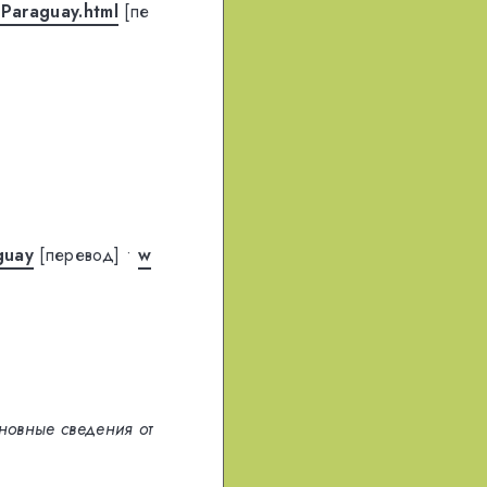
Paraguay.html
[пе
guay
[перевод]
•
w
новные сведения от