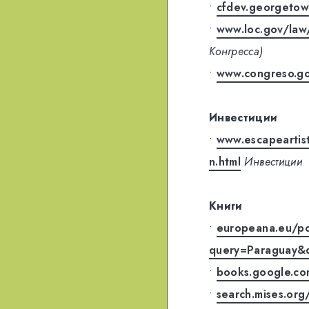
•
cfdev.georgetow
•
www.loc.gov/law
Конгресса)
•
www.congreso.go
Инвестиции
•
www.escapeartis
n.html
Инвестиции
Книги
•
europeana.eu/por
query=Paraguay&
•
books.google.c
•
search.mises.or