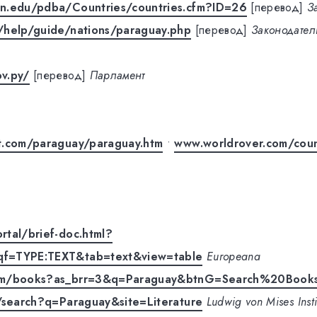
n.edu/pdba/Countries/countries.cfm?ID=26
[перевод]
З
/help/guide/nations/paraguay.php
[перевод]
Законодател
v.py/
[перевод]
Парламент
t.com/paraguay/paraguay.htm
•
www.worldrover.com/coun
tal/brief-doc.html?
qf=TYPE:TEXT&tab=text&view=table
Europeana
om/books?as_brr=3&q=Paraguay&btnG=Search%20Book
g/search?q=Paraguay&site=Literature
Ludwig von Mises Inst