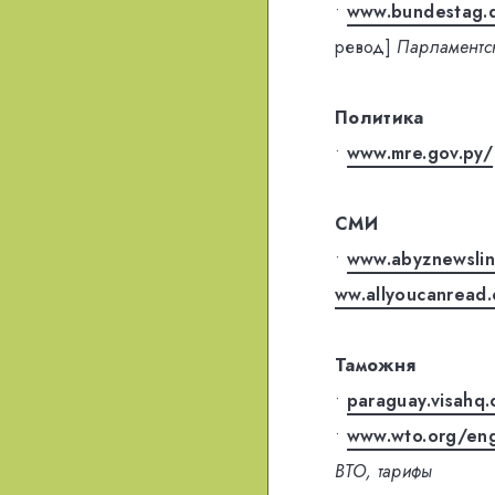
•
www.bundestag.d
ревод]
Парламентс
Политика
•
www.mre.gov.py/
СМИ
•
www.abyznewslin
ww.allyoucanread
Таможня
•
paraguay.visahq
•
www.wto.org/eng
ВТО, тарифы