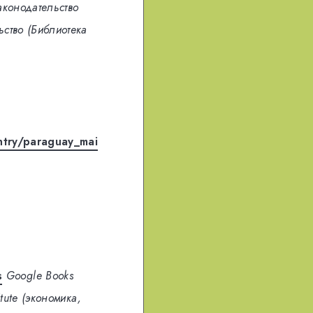
аконодательство
ьство (Библиотека
try/paraguay_mai
s
Google Books
itute (экономика,