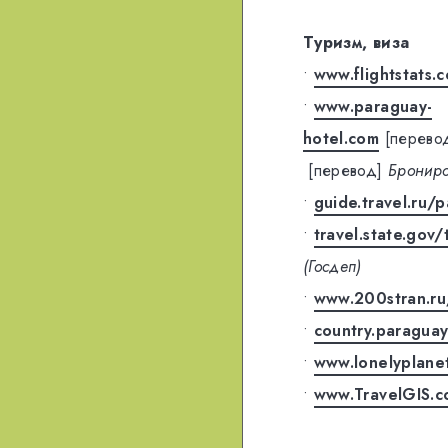
Туризм, виза
•
www.flightstats
•
www.paraguay-
hotel.com
[перево
[перевод]
Брониро
•
guide.travel.ru/
•
travel.state.gov/
(Госдеп)
•
www.200stran.ru
•
country.paragua
•
www.lonelyplane
•
www.TravelGIS.