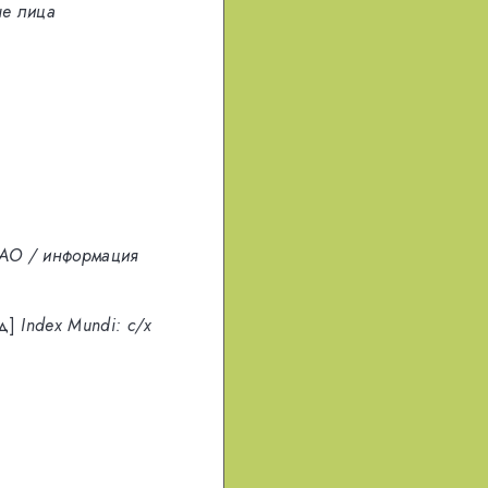
е лица
AO / информация
д]
Index Mundi: с/х