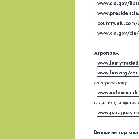
•
www.cia.gov/libr
•
www.presidencia
•
country.eiu.com
•
www.cia.gov/cia/
Агропром
•
www.fairlytraded
•
www.fao.org/cou
по агросектору
•
www.indexmundi.
статистика, информа
•
www.paraguay-m
Внешняя торговл