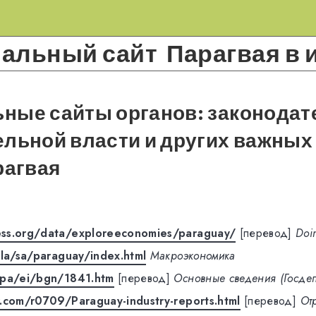
льный сайт Парагвая в 
ные сайты органов: законодат
льной власти и других важных
агвая
ss.org/data/exploreeconomies/paraguay/
[перевод]
Doi
/la/sa/paraguay/index.html
Макроэкономика
/pa/ei/bgn/1841.htm
[перевод]
Основные сведения (Госдеп
.com/r0709/Paraguay-industry-reports.html
[перевод]
От