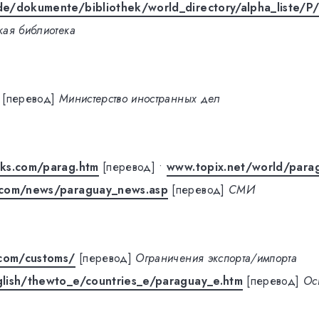
e/dokumente/bibliothek/world_directory/alpha_liste/P/
кая библиотека
[перевод]
Министерство иностранных дел
ks.com/parag.htm
[перевод]
•
www.topix.net/world/para
.com/news/paraguay_news.asp
[перевод]
СМИ
.com/customs/
[перевод]
Ограничения экспорта/импорта
lish/thewto_e/countries_e/paraguay_e.htm
[перевод]
Ос