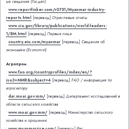
ые сведения (Госдеп)
•
www.reportlinker.com/r0751/Myanmar-industry-
reports.html
[перевод]
Отраслевые отчеты
•
www.cia.gov/library/publications/world-leaders-
1/BM.html
[перевод]
Первые лица
•
country.eiu.com/myanmar
[перевод]
Сведения об
экономике (Economist)
Агропром
•
www.fao.org/countryprofiles/index/en/?
iso3=MMR&subject=4
[перевод]
FAO / информация по
агросектору
•
dar.moai.gov.mm/
[перевод]
Департамент исследований в
области сельского хозяйства
•
www.moai.gov.mm/
[перевод]
Министерство сельского
хозяйства и орошения
•
www.myanmarrice.com/
[перевод]
Рис