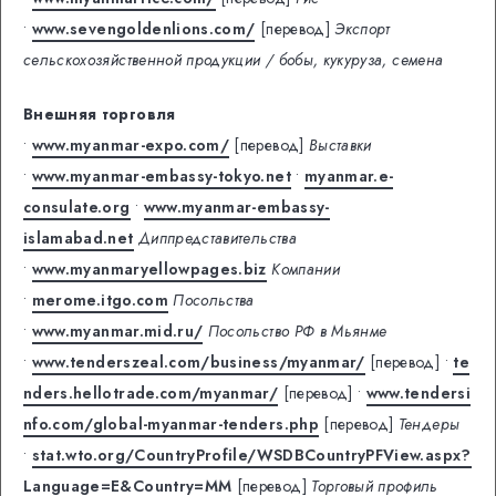
•
www.sevengoldenlions.com/
[перевод]
Экспорт
сельскохозяйственной продукции / бобы, кукуруза, семена
Внешняя торговля
•
www.myanmar-expo.com/
[перевод]
Выставки
•
www.myanmar-embassy-tokyo.net
•
myanmar.e-
consulate.org
•
www.myanmar-embassy-
islamabad.net
Диппредставительства
•
www.myanmaryellowpages.biz
Компании
•
merome.itgo.com
Посольства
•
www.myanmar.mid.ru/
Посольство РФ в Мьянме
•
www.tenderszeal.com/business/myanmar/
[перевод]
•
te
nders.hellotrade.com/myanmar/
[перевод]
•
www.tendersi
nfo.com/global-myanmar-tenders.php
[перевод]
Тендеры
•
stat.wto.org/CountryProfile/WSDBCountryPFView.aspx?
Language=E&Country=MM
[перевод]
Торговый профиль