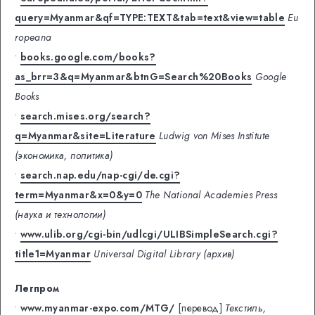
query=Myanmar&qf=TYPE:TEXT&tab=text&view=table
Eu
ropeana
•
books.google.com/books?
as_brr=3&q=Myanmar&btnG=Search%20Books
Google
Books
•
search.mises.org/search?
q=Myanmar&site=Literature
Ludwig von Mises Institute
(экономика, политика)
•
search.nap.edu/nap-cgi/de.cgi?
term=Myanmar&x=0&y=0
The National Academies Press
(наука и технологии)
•
www.ulib.org/cgi-bin/udlcgi/ULIBSimpleSearch.cgi?
title1=Myanmar
Universal Digital Library (архив)
Легпром
•
www.myanmar-expo.com/MTG/
[перевод]
Текстиль,