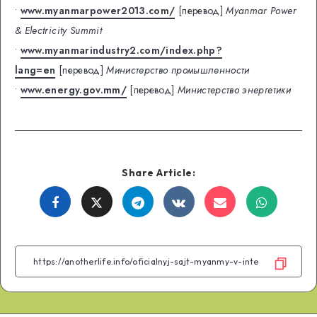
•
www.myanmarpower2013.com/
[перевод]
Myanmar Power
& Electricity Summit
•
www.myanmarindustry2.com/index.php?
lang=en
[перевод]
Министерство промышленности
•
www.energy.gov.mm/
[перевод]
Министерство энергетики
Share Article:
Share
Share
Share
Share
Share
Share
on
on
on
on
on
on
Facebook
Twitter
Telegram
VK
Email
WhatsA