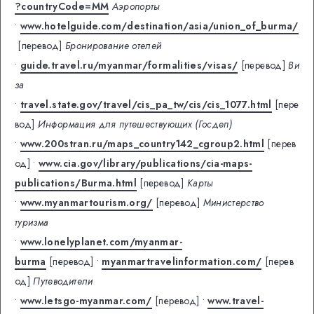
?countryCode=MM
Аэропорты
•
www.hotelguide.com/destination/asia/union_of_burma/
[перевод]
Бронирование отелей
•
guide.travel.ru/myanmar/formalities/visas/
[перевод]
Ви
за
•
travel.state.gov/travel/cis_pa_tw/cis/cis_1077.html
[пере
вод]
Информация для путешествующих (Госдеп)
•
www.200stran.ru/maps_country142_cgroup2.html
[перев
од]
•
www.cia.gov/library/publications/cia-maps-
publications/Burma.html
[перевод]
Карты
•
www.myanmartourism.org/
[перевод]
Министерство
туризма
•
www.lonelyplanet.com/myanmar-
burma
[перевод]
•
myanmartravelinformation.com/
[перев
од]
Путеводители
•
www.letsgo-myanmar.com/
[перевод]
•
www.travel-