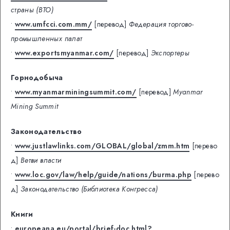
страны (ВТО)
•
www.umfcci.com.mm/
[перевод]
Федерация торгово-
промышленных палат
•
www.exportsmyanmar.com/
[перевод]
Экспортеры
Горнодобыча
•
www.myanmarminingsummit.com/
[перевод]
Myanmar
Mining Summit
Законодательство
•
www.justlawlinks.com/GLOBAL/global/zmm.htm
[перево
д]
Ветви власти
•
www.loc.gov/law/help/guide/nations/burma.php
[перево
д]
Законодательство (Библиотека Конгресса)
Книги
•
europeana.eu/portal/brief-doc.html?