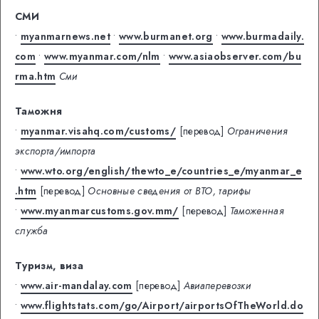
СМИ
•
myanmarnews.net
•
www.burmanet.org
•
www.burmadaily.
com
•
www.myanmar.com/nlm
•
www.asiaobserver.com/bu
rma.htm
Сми
Таможня
•
myanmar.visahq.com/customs/
[перевод]
Ограничения
экспорта/импорта
•
www.wto.org/english/thewto_e/countries_e/myanmar_e
.htm
[перевод]
Основные сведения от ВТО, тарифы
•
www.myanmarcustoms.gov.mm/
[перевод]
Таможенная
служба
Туризм, виза
•
www.air-mandalay.com
[перевод]
Авиаперевозки
•
www.flightstats.com/go/Airport/airportsOfTheWorld.do