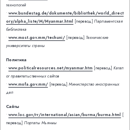
технологий
•
www.bundestag.de/dokumente/bibliothek/world_direct
ory/alpha_liste/M/Myanmar.html
[перевод]
Парламентская
библиотека
•
www.most.gov.mm/techuni/
[перевод]
Технические
университеты страны
Политика
•
www.politicalresources.net/myanmar.htm
[перевод]
Катал
ог правительственных сайтов
•
www.mofa.gov.mm/
[перевод]
Министерство иностранных
дел
Сайты
•
www.loc.gov/rr/international/asian/burma/burma.html
[
перевод]
Порталы Мьянмы