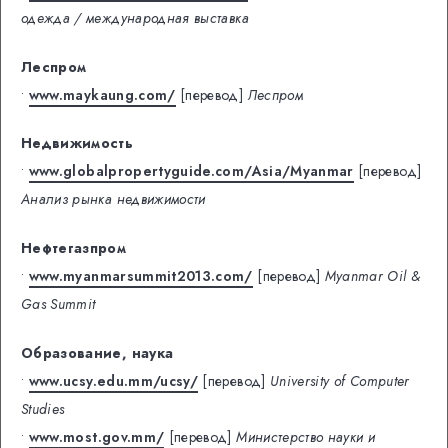
одежда / международная выставка
Леспром
•
www.maykaung.com/
[перевод]
Леспром
Недвижимость
•
www.globalpropertyguide.com/Asia/Myanmar
[перевод]
Анализ рынка недвижимости
Нефтегазпром
•
www.myanmarsummit2013.com/
[перевод]
Myanmar Oil &
Gas Summit
Образование, наука
•
www.ucsy.edu.mm/ucsy/
[перевод]
University of Computer
Studies
•
www.most.gov.mm/
[перевод]
Министерство науки и