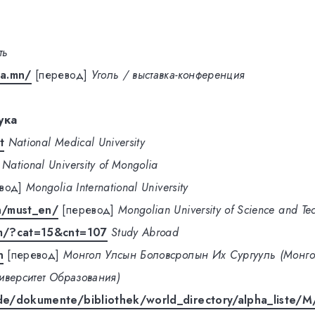
ть
a.mn/
[перевод]
Уголь / выставка-конференция
ука
t
National Medical University
National University of Mongolia
вод]
Mongolia International University
n/must_en/
[перевод]
Mongolian University of Science and Te
m/?cat=15&cnt=107
Study Abroad
n
[перевод]
Монгол Улсын Боловсролын Их Сургууль (Монго
иверситет Образования)
e/dokumente/bibliothek/world_directory/alpha_liste/M