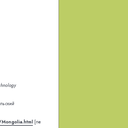
chnology
льский
/Mongolia.html
[пе