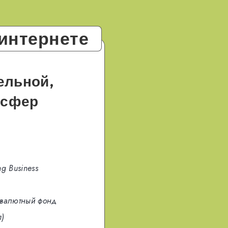
интернете
ельной,
 сфер
ng Business
валютный фонд
п)