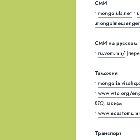
СМИ
•
mongoluls.net
•
u
.mongolmessenger
СМИ на русском
•
ru.vom.mn/
[пере
Таможня
•
mongolia.visahq
•
www.wto.org/eng
ВТО, тарифы
•
www.ecustoms.m
Транспорт