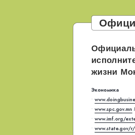
Офици
Официаль
исполните
жизни
Мо
Экономика
•
www.doingbusine
•
www.spc.gov.mn
•
www.imf.org/ext
•
www.state.gov/r