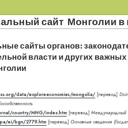
альный сайт Монголии в 
ные сайты органов: законодат
льной власти и других важных
нголии
ss.org/data/exploreeconomies/mongolia/
[перевод]
Doi
Госсобственность
ernal/country/MNG/index.htm
[перевод]
Международный 
/pa/ei/bgn/2779.htm
[перевод]
Основные сведения (Госде