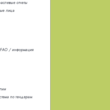
раслевые отчеты
ые лица
FAO / информация
лии
стема по тендерам