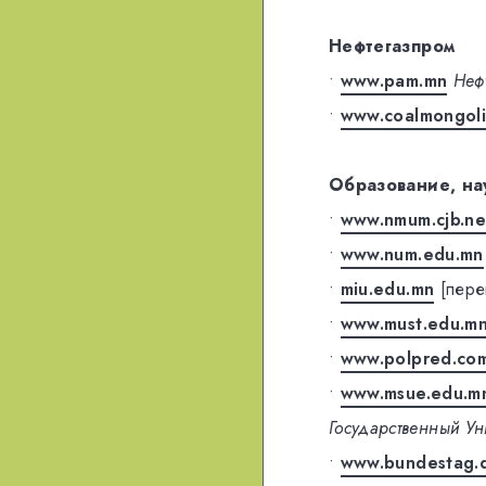
Нефтегазпром
•
www.pam.mn
Неф
•
www.coalmongoli
Образование, на
•
www.nmum.cjb.ne
•
www.num.edu.mn
•
miu.edu.mn
[пере
•
www.must.edu.m
•
www.polpred.co
•
www.msue.edu.m
Государственный Ун
•
www.bundestag.d