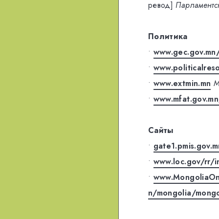
ревод]
Парламентс
Политика
•
www.gec.gov.mn
•
www.politicalres
•
www.extmin.mn
•
www.mfat.gov.mn
Сайты
•
gate1.pmis.gov.
•
www.loc.gov/rr/i
•
www.MongoliaOn
n/mongolia/mongol