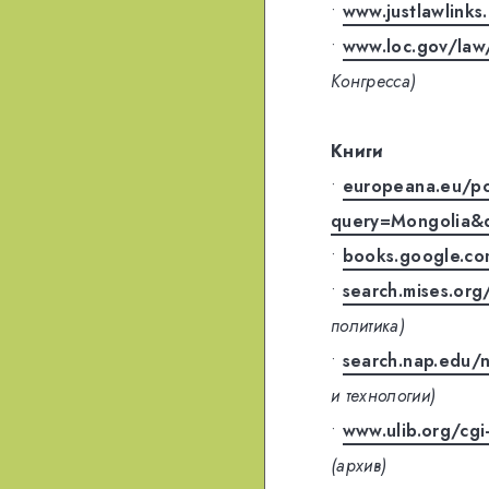
•
www.justlawlink
•
www.loc.gov/law
Конгресса)
Книги
•
europeana.eu/por
query=Mongolia&
•
books.google.c
•
search.mises.or
политика)
•
search.nap.edu/
и технологии)
•
www.ulib.org/cgi
(архив)