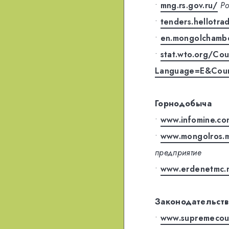
•
mng.rs.gov.ru/
Ро
•
tenders.hellotr
•
en.mongolchamb
•
stat.wto.org/Co
Language=E&Cou
Горнодобыча
•
www.infomine.co
•
www.mongolros.m
предприятие
•
www.erdenetmc.
Законодательств
•
www.supremecou