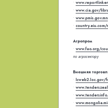
•
www.reportlinker
•
www.cia.gov/libr
•
www.pmis.gov.mn
•
country.eiu.com/
Агропром
•
www.fao.org/cou
по агросектору
Внешняя торговл
•
lcweb2.loc.gov/f
•
www.tenderszeal
•
www.tendersinfo
•
www.mongolia.mi