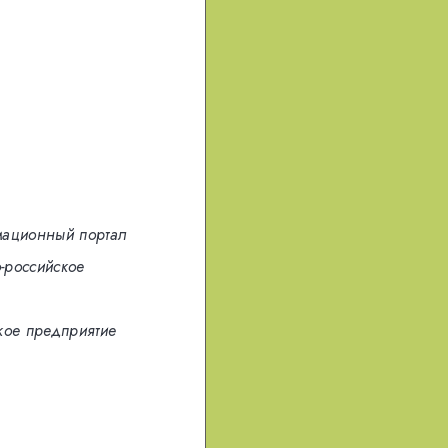
мационный портал
-российское
кое предприятие