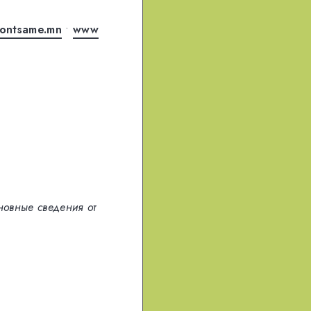
ontsame.mn
•
www
новные сведения от