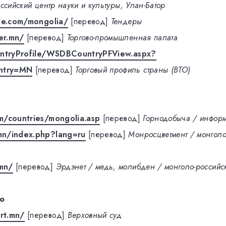
ссийский центр науки и культуры, Улан-Батор
ade.com/mongolia/
[перевод]
Тендеры
er.mn/
[перевод]
Торгово-промышленная палата
untryProfile/WSDBCountryPFView.aspx?
ntry=MN
[перевод]
Торговый профиль страны (ВТО)
m/countries/mongolia.asp
[перевод]
Горнодобыча / инфор
n/index.php?lang=ru
[перевод]
Монросцветмент / монголо
mn/
[перевод]
Эрдэнет / медь, молибден / монголо-российс
о
rt.mn/
[перевод]
Верховный суд