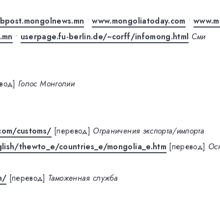
bpost.mongolnews.mn
•
www.mongoliatoday.com
•
www.m
.mn
•
userpage.fu-berlin.de/~corff/infomong.html
Сми
вод]
Голос Монголии
.com/customs/
[перевод]
Ограничения экспорта/импорта
lish/thewto_e/countries_e/mongolia_e.htm
[перевод]
Ос
n/
[перевод]
Таможенная служба