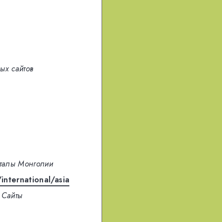
ых сайтов
талы Монголии
international/asia
Сайты