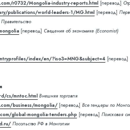
.com/r0732/Mongolia-industry-reports.html
[перевод]
От
ary/publications/world-leaders-1/MG.html
[перевод]
Перв
Правительство
mongolia
[перевод]
Сведения об экономике (Economist)
ntryprofiles/index/en/?iso3=MNG&subject=4
[перевод]
я
rd/cs/mntoc.html
Внешняя торговля
.com/business/mongolia/
[перевод]
Все тендеры по Монго
.com/global-mongolia-tenders.php
[перевод]
Поисковая си
d.ru/
Посольство РФ в Монголии