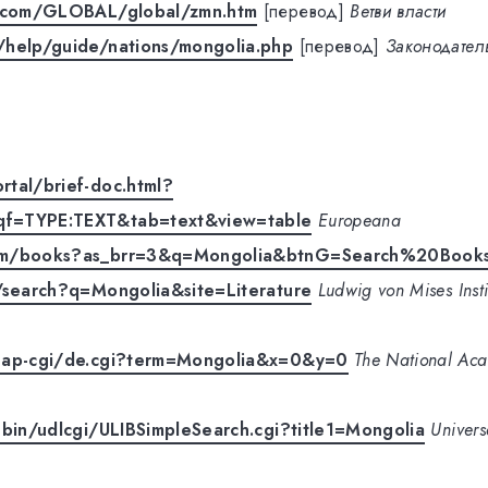
s.com/GLOBAL/global/zmn.htm
[перевод]
Ветви власти
/help/guide/nations/mongolia.php
[перевод]
Законодатель
tal/brief-doc.html?
qf=TYPE:TEXT&tab=text&view=table
Europeana
om/books?as_brr=3&q=Mongolia&btnG=Search%20Book
g/search?q=Mongolia&site=Literature
Ludwig von Mises Inst
nap-cgi/de.cgi?term=Mongolia&x=0&y=0
The National Aca
-bin/udlcgi/ULIBSimpleSearch.cgi?title1=Mongolia
Univers