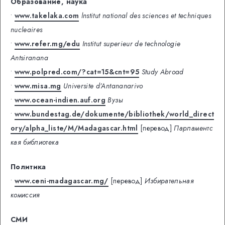
Образование, наука
•
www.takelaka.com
lnstitut national des sciences et techniques
nucleaires
•
www.refer.mg/edu
Institut superieur de technologie
Antsiranana
•
www.polpred.com/?cat=15&cnt=95
Study Abroad
•
www.misa.mg
Universite d’Antananarivo
•
www.ocean-indien.auf.org
Вузы
•
www.bundestag.de/dokumente/bibliothek/world_direct
ory/alpha_liste/M/Madagascar.html
[перевод]
Парламентс
кая библиотека
Политика
•
www.ceni-madagascar.mg/
[перевод]
Избирательная
комиссия
СМИ