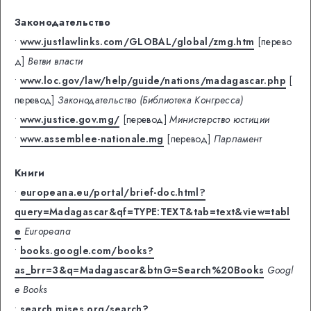
Законодательство
•
www.justlawlinks.com/GLOBAL/global/zmg.htm
[перево
д]
Ветви власти
•
www.loc.gov/law/help/guide/nations/madagascar.php
[
перевод]
Законодательство (Библиотека Конгресса)
•
www.justice.gov.mg/
[перевод]
Министерство юстиции
•
www.assemblee-nationale.mg
[перевод]
Парламент
Книги
•
europeana.eu/portal/brief-doc.html?
query=Madagascar&qf=TYPE:TEXT&tab=text&view=tabl
e
Europeana
•
books.google.com/books?
as_brr=3&q=Madagascar&btnG=Search%20Books
Googl
e Books
•
search.mises.org/search?