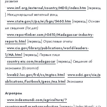
развития
•
www.imf.org/external/country/MDG/index.htm
[перевод
]
Международный валютный фонд
•
www.state.gov/r/pa/ei/bgn/5460.htm
[перевод]
Основн
ые сведения (Госдеп)
•
www.reportlinker.com/r0610/Madagascar-industry-
reports.html
[перевод]
Отраслевые отчеты
•
www.cia.gov/library/publications/world-leaders-
1/MA.html
[перевод]
Первые лица
•
country.eiu.com/madagascar
[перевод]
Сведения об
экономике (Economist)
•
lcweb2.loc.gov/frd/cs/mgtoc.html
•
www.odci.gov/cia/p
ublications/factbook/geos/ma.html
Экономика
Агропром
•
www.indexmundi.com/agriculture/?
country=mg&graph=production
[перевод]
Index Mundi: с/х