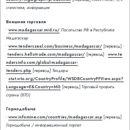
статистика, информация
Внешняя торговля
•
www.madagascar.mid.ru/
Посольство РФ в Республике
Мадагаскар
•
www.tenderszeal.com/business/madagascar/
[перевод]
•
tenders.hellotrade.com/madagascar/
[перевод]
•
www.te
ndersinfo.com/global-madagascar-
tenders.php
[перевод]
Тендеры
•
stat.wto.org/CountryProfile/WSDBCountryPFView.aspx?
Language=E&Country=MG
[перевод]
Торговый профиль
страны (ВТО)
Горнодобыча
•
www.infomine.com/countries/madagascar.asp
[перевод]
Горнодобыча / информационный портал