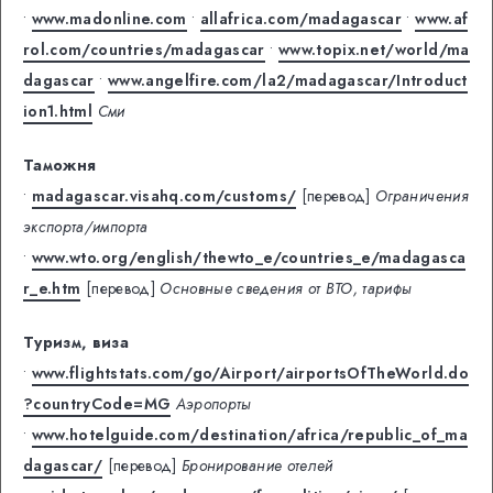
•
www.madonline.com
•
allafrica.com/madagascar
•
www.af
rol.com/countries/madagascar
•
www.topix.net/world/ma
dagascar
•
www.angelfire.com/la2/madagascar/Introduct
ion1.html
Сми
Таможня
•
madagascar.visahq.com/customs/
[перевод]
Ограничения
экспорта/импорта
•
www.wto.org/english/thewto_e/countries_e/madagasca
r_e.htm
[перевод]
Основные сведения от ВТО, тарифы
Туризм, виза
•
www.flightstats.com/go/Airport/airportsOfTheWorld.do
?countryCode=MG
Аэропорты
•
www.hotelguide.com/destination/africa/republic_of_ma
dagascar/
[перевод]
Бронирование отелей