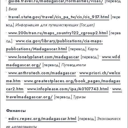
•
guide.travel.ru/madagascar/formalities/visas/
[перевод
]
Виза
•
travel.state.gov/travel/cis_pa_tw/cis/cis_957.html
[пере
вод]
Информация для путешествующих (Госдеп)
•
www.200stran.ru/maps_country122_cgroup2.html
[перев
од]
•
www.cia.gov/library/publications/cia-maps-
publications/Madagascar.html
[перевод]
Карты
•
www.lonelyplanet.com/madagascar
[перевод]
•
www.wild
madagascar.org/
[перевод]
Путеводители
•
www.anthrotech.com/madagascar
•
www.priori.ch/welco
me.htm
•
www.greatestplaces.org/book_pages/madagas
car2.htm
•
www.infoplease.com/ipa/A0107743.html
•
www.
travelmadagascar.org/
[перевод]
Туризм
Финансы
•
edirc.repec.org/madagascar.html
[перевод]
Экономическ
ие департаменты