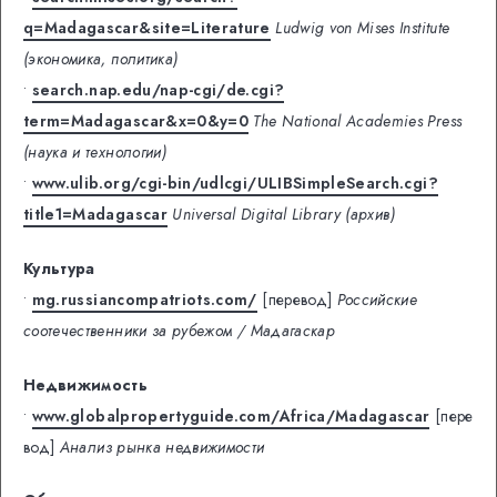
q=Madagascar&site=Literature
Ludwig von Mises Institute
(экономика, политика)
•
search.nap.edu/nap-cgi/de.cgi?
term=Madagascar&x=0&y=0
The National Academies Press
(наука и технологии)
•
www.ulib.org/cgi-bin/udlcgi/ULIBSimpleSearch.cgi?
title1=Madagascar
Universal Digital Library (архив)
Культура
•
mg.russiancompatriots.com/
[перевод]
Российские
соотечественники за рубежом / Мадагаскар
Недвижимость
•
www.globalpropertyguide.com/Africa/Madagascar
[пере
вод]
Анализ рынка недвижимости