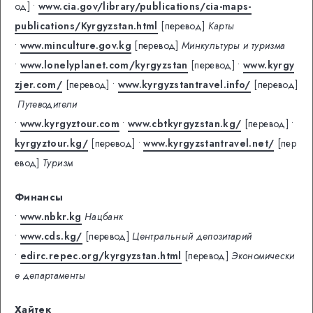
од]
•
www.cia.gov/library/publications/cia-maps-
publications/Kyrgyzstan.html
[перевод]
Карты
•
www.minculture.gov.kg
[перевод]
Минкультуры и туризма
•
www.lonelyplanet.com/kyrgyzstan
[перевод]
•
www.kyrgy
zjer.com/
[перевод]
•
www.kyrgyzstantravel.info/
[перевод]
Путеводители
•
www.kyrgyztour.com
•
www.cbtkyrgyzstan.kg/
[перевод]
•
kyrgyztour.kg/
[перевод]
•
www.kyrgyzstantravel.net/
[пер
евод]
Туризм
Финансы
•
www.nbkr.kg
Нацбанк
•
www.cds.kg/
[перевод]
Центральный депозитарий
•
edirc.repec.org/kyrgyzstan.html
[перевод]
Экономически
е департаменты
Хайтек