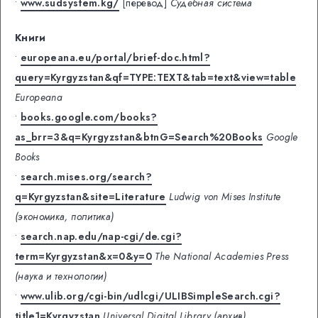
•
www.sudsystem.kg/
[перевод]
Судебная система
Книги
•
europeana.eu/portal/brief-doc.html?
query=Kyrgyzstan&qf=TYPE:TEXT&tab=text&view=table
Europeana
•
books.google.com/books?
as_brr=3&q=Kyrgyzstan&btnG=Search%20Books
Google
Books
•
search.mises.org/search?
q=Kyrgyzstan&site=Literature
Ludwig von Mises Institute
(экономика, политика)
•
search.nap.edu/nap-cgi/de.cgi?
term=Kyrgyzstan&x=0&y=0
The National Academies Press
(наука и технологии)
•
www.ulib.org/cgi-bin/udlcgi/ULIBSimpleSearch.cgi?
title1=Kyrgyzstan
Universal Digital Library (архив)