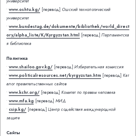
университет
•
www.oshtu.kg/
[перевод]
Ошский технологический
университет
•
www.bundestag.de/dokumente/bibliothek/world_direct
ory/alpha_liste/K/Kyrgyzstan.html
[перевод]
Парламентска
я библиотека
Политика
•
www.shailoo.gov.kg/
[перевод]
Избирательная комиссия
•
www.politicalresources.net/kyrgyzstan.htm
[перевод]
Кат
алог правительственных сайтов
•
www.kchr.org/
[перевод]
Комитет по правам человека
•
www.mfa.kg
[перевод]
МИД
•
csip.kg/
[перевод]
Центр содействия международной
защите
Сайты