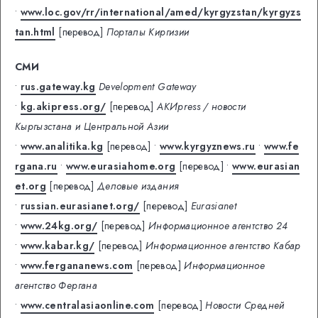
•
www.loc.gov/rr/international/amed/kyrgyzstan/kyrgyzs
tan.html
[перевод]
Порталы Киргизии
СМИ
•
rus.gateway.kg
Development Gateway
•
kg.akipress.org/
[перевод]
АКИpress / новости
Кыргызстана и Центральной Азии
•
www.analitika.kg
[перевод]
•
www.kyrgyznews.ru
•
www.fe
rgana.ru
•
www.eurasiahome.org
[перевод]
•
www.eurasian
et.org
[перевод]
Деловые издания
•
russian.eurasianet.org/
[перевод]
Еurasianet
•
www.24kg.org/
[перевод]
Информационное агентство 24
•
www.kabar.kg/
[перевод]
Информационное агентство Кабар
•
www.fergananews.com
[перевод]
Информационное
агентство Фергана
•
www.centralasiaonline.com
[перевод]
Новости Средней