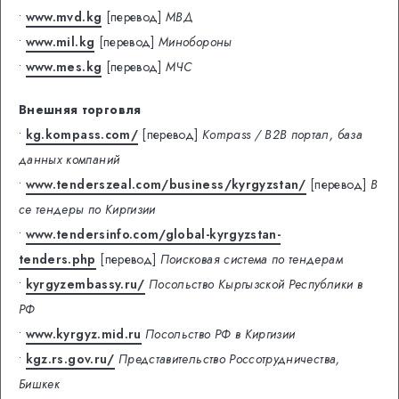
•
www.mvd.kg
[перевод]
МВД
•
www.mil.kg
[перевод]
Минобороны
•
www.mes.kg
[перевод]
МЧС
Внешняя торговля
•
kg.kompass.com/
[перевод]
Kompass / B2B портал, база
данных компаний
•
www.tenderszeal.com/business/kyrgyzstan/
[перевод]
В
се тендеры по Киргизии
•
www.tendersinfo.com/global-kyrgyzstan-
tenders.php
[перевод]
Поисковая система по тендерам
•
kyrgyzembassy.ru/
Посольство Кыргызской Республики в
РФ
•
www.kyrgyz.mid.ru
Посольство РФ в Киргизии
•
kgz.rs.gov.ru/
Представительство Россотрудничества,
Бишкек