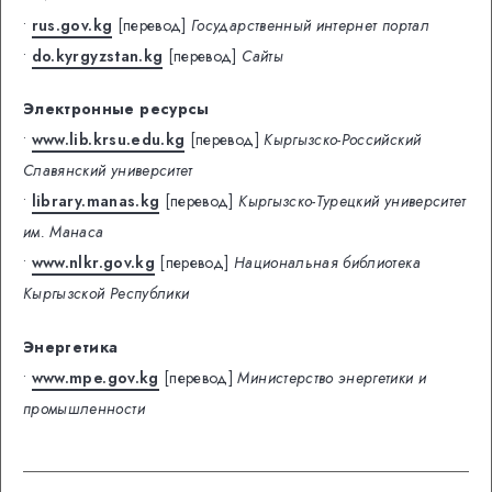
•
rus.gov.kg
[перевод]
Государственный интернет портал
•
do.kyrgyzstan.kg
[перевод]
Сайты
Электронные ресурсы
•
www.lib.krsu.edu.kg
[перевод]
Кыргызско-Российский
Славянский университет
•
library.manas.kg
[перевод]
Кыргызско-Турецкий университет
им. Манаса
•
www.nlkr.gov.kg
[перевод]
Национальная библиотека
Кыргызской Республики
Энергетика
•
www.mpe.gov.kg
[перевод]
Министерство энергетики и
промышленности