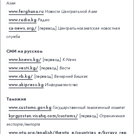
Азии
•
www.ferghana.ru
Новости Центральной Азии
•
www.radio.kg
Радио
•
ca-news.org/
[перевод]
Центральноазиатская новостная
служба
СМИ на русском
•
www.knews.kg/
[перевод]
K-News
•
www.vesti.kg/
[перевод]
Вести
•
www.vb.kg/
[перевод]
Вечерний Бишкек
•
www.akipress.kg
Информагентство
Таможня
•
www.customs.gov.kg
Государственный таможенный комитет
•
kyrgyzstan.visahq.com/customs/
[перевод]
Ограничения
экспорта/импорта
•
www.wto.org/english/thewto_e/countries_e/kyrgyz_rep