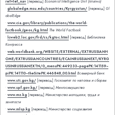
ref=lef_nav
[перевод]
Economist Intelligence Unit (платно)
•
globaledge.msu.edu/countries/Kyrgyzstan/
[перевод]
Gl
obalEdge
•
www.cia.gov/library/publications/the-world-
factbook/geos/kg.html
The World Factbook
•
lcweb2.loc.gov/frd/cs/kgtoc.html
[перевод]
Библиотека
Конгресса
•
web.worldbank.org/WBSITE/EXTERNAL/EXTRUSSIANH
OME/EXTRUSSIANCOUNTRIES/ECAINRUSSIANEXT/KYRG
USINRUSSIANEXTN/0,,menuPK:449233~pagePK:141159~
piPK:141110~theSitePK:446848,00.html
Всемирный банк
•
www.sti.gov.kg/
[перевод]
Госкомитет по налогам и сборам
•
www.spf.gov.kg/
[перевод]
Мингосимущество
•
www.mz.kg
[перевод]
Министерство молодежи, труда и
занятости
•
www.mlsp.kg
[перевод]
Министерство соцразвития