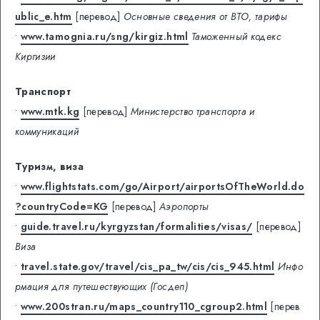
ublic_e.htm
[перевод]
Основные сведения от ВТО, тарифы
•
www.tamognia.ru/sng/kirgiz.html
Таможенный кодекс
Киргизии
Транспорт
•
www.mtk.kg
[перевод]
Министерство транспорта и
коммуникаций
Туризм, виза
•
www.flightstats.com/go/Airport/airportsOfTheWorld.do
?countryCode=KG
[перевод]
Аэропорты
•
guide.travel.ru/kyrgyzstan/formalities/visas/
[перевод]
Виза
•
travel.state.gov/travel/cis_pa_tw/cis/cis_945.html
Инфо
рмация для путешествующих (Госдеп)
•
www.200stran.ru/maps_country110_cgroup2.html
[перев