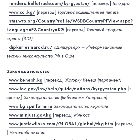
•
tenders.hellotrade.com/kyrgyzstan/
[перевод]
Тендеры
•
www.cci.kg/
[перевод]
Торгово-промышленная палата
•
stat.wto.org/CountryProfile/WSDBCountryPFView.aspx?
Language=E&Country=KG
[перевод]
Торговый профиль
страны (ВТО)
•
dipkurier.narod.ru/
«Дипкурьер» – Информационный
вестник генконсульства РФ в Оше
Законодательство
•
www.kenesh.kg
[перевод]
Жогорку Кенеш (парламент)
•
www.loc.gov/law/help/guide/nations/kyrgyzstan.php
[п
еревод]
Законодательство (Библиотека Конгресса)
•
www.kg.spinform.ru
Законодательство Киргизии
•
www.minjust.gov.kg
[перевод]
Минюст
•
www.justlawlinks.com/GLOBAL/global/zkg.htm
[перевод
]
Налогообложение