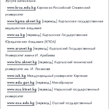
Жусупа Баласагына
•
www.krsu.edu.kg
Киргизско-Российский Славянский
университет
•
www.kgma.aknet.kg
[перевод]
Кыргызская государственная
медицинская академия
•
www.ua.kg
[перевод]
Кыргызская Государственная
Юридическая Академия (КГЮА)
•
www.arunet.kg
[перевод]
Кыргызский Государственный
Университет имени И. Арабаева
•
www.ktu.aknet.kg
[перевод]
Кыргызский технический
университет им. И. Раззакова
•
www.iuk.kg
Международный университет Киргизии
•
www.edu.gov.kg
[перевод]
Минобрнауки
•
www.nsu.ktnet.kg
[перевод]
Нарынский государственный
университет
•
www.osu.edu.kg
[перевод]
Ошский государственный