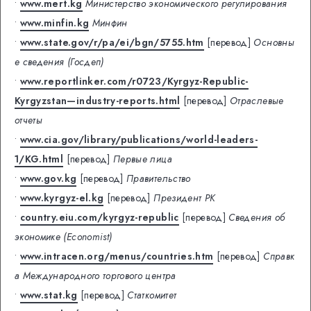
•
www.mert.kg
Министерство экономического регулирования
•
www.minfin.kg
Минфин
•
www.state.gov/r/pa/ei/bgn/5755.htm
[перевод]
Основны
е сведения (Госдеп)
•
www.reportlinker.com/r0723/Kyrgyz-Republic-
Kyrgyzstan—industry-reports.html
[перевод]
Отраслевые
отчеты
•
www.cia.gov/library/publications/world-leaders-
1/KG.html
[перевод]
Первые лица
•
www.gov.kg
[перевод]
Правительство
•
www.kyrgyz-el.kg
[перевод]
Президент РК
•
country.eiu.com/kyrgyz-republic
[перевод]
Сведения об
экономике (Economist)
•
www.intracen.org/menus/countries.htm
[перевод]
Справк
а Международного торгового центра
•
www.stat.kg
[перевод]
Статкомитет