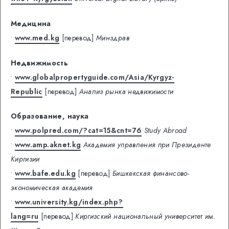
Медицина
•
www.med.kg
[перевод]
Минздрав
Недвижимость
•
www.globalpropertyguide.com/Asia/Kyrgyz-
Republic
[перевод]
Анализ рынка недвижимости
Образование, наука
•
www.polpred.com/?cat=15&cnt=76
Study Abroad
•
www.amp.aknet.kg
Академия управления при Президенте
Киргизии
•
www.bafe.edu.kg
[перевод]
Бишкекская финансово-
экономическая академия
•
www.university.kg/index.php?
lang=ru
[перевод]
Киргизский национальный университет им.