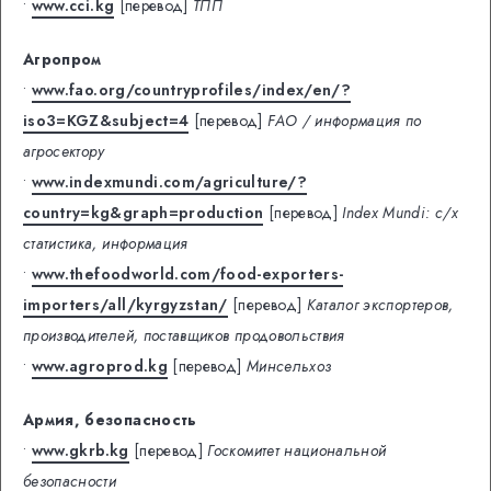
•
www.cci.kg
[перевод]
ТПП
Агропром
•
www.fao.org/countryprofiles/index/en/?
iso3=KGZ&subject=4
[перевод]
FAO / информация по
агросектору
•
www.indexmundi.com/agriculture/?
country=kg&graph=production
[перевод]
Index Mundi: с/х
статистика, информация
•
www.thefoodworld.com/food-exporters-
importers/all/kyrgyzstan/
[перевод]
Каталог экспортеров,
производителей, поставщиков продовольствия
•
www.agroprod.kg
[перевод]
Минсельхоз
Армия, безопасность
•
www.gkrb.kg
[перевод]
Госкомитет национальной
безопасности