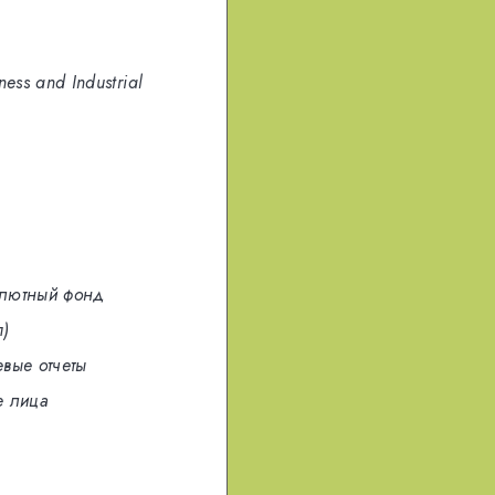
ess and Industrial
лютный фонд
п)
вые отчеты
е лица