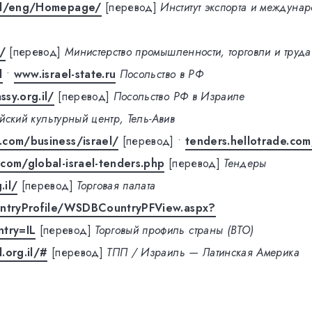
.il/eng/Homepage/
[перевод]
Институт экспорта и междуна
l/
[перевод]
Министерство промышленности, торговли и труда
l
•
www.israel-state.ru
Посольство в РФ
sy.org.il/
[перевод]
Посольство РФ в Израиле
йский культурный центр, Тель-Авив
.com/business/israel/
[перевод]
•
tenders.hellotrade.com
com/global-israel-tenders.php
[перевод]
Тендеры
.il/
[перевод]
Торговая палата
untryProfile/WSDBCountryPFView.aspx?
try=IL
[перевод]
Торговый профиль страны (ВТО)
.org.il/#
[перевод]
ТПП / Израиль — Латинская Америка