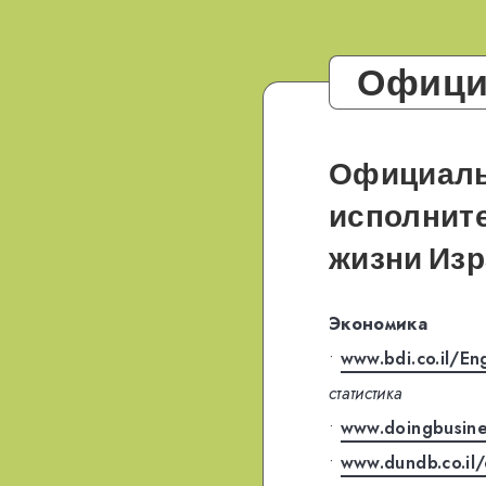
Официа
Официаль
исполните
жизни
Изр
Экономика
•
www.bdi.co.il/En
статистика
•
www.doingbusine
•
www.dundb.co.il/