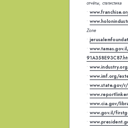
отчёты, статистика
•
www.franchise.or
•
www.holonindust
Zone
•
jerusalemfoundat
•
www.tamas.gov.
91A358E93C87.h
•
www.industry.org
•
www.imf.org/exte
•
www.state.gov/r
•
www.reportlinker
•
www.cia.gov/libr
•
www.gov.il/first
•
www.president.go