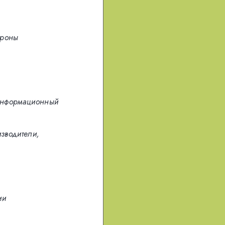
ороны
/ информационный
изводители,
ии