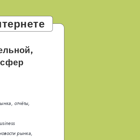
нтернете
ельной,
 сфер
ынка, отчёты,
usiness
новости рынка,