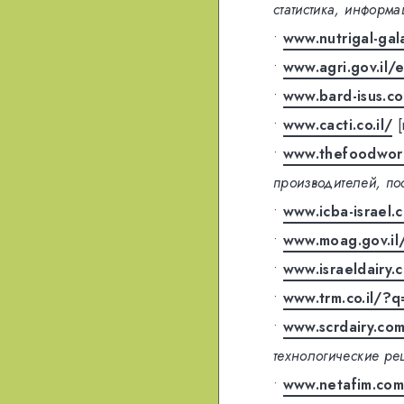
статистика, информа
•
www.nutrigal-ga
•
www.agri.gov.il/
•
www.bard-isus.c
•
www.cacti.co.il/
•
www.thefoodworld
производителей, по
•
www.icba-israel.
•
www.moag.gov.il/
•
www.israeldairy.
•
www.trm.co.il/?
•
www.scrdairy.com
технологические р
•
www.netafim.co