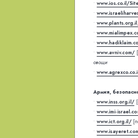
•
www.ios.co.il/S
•
www.israeliharve
•
www.plants.org.
•
www.mialimpex.
•
www.hadiklaim.c
•
www.avniv.com/
овощи
•
www.agrexco.co.
Армия, безопасн
•
www.inss.org.il/
•
www.imi-israel.c
•
www.ict.org.il/
[
•
www.isayeret.co