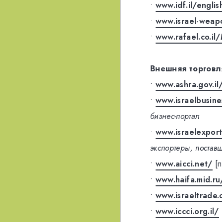
•
www.idf.il/englis
•
www.israel-weap
•
www.rafael.co.i
Внешняя торговл
•
www.ashra.gov.il
•
www.israelbusine
бизнес-портал
•
www.israelexpor
экспортеры, постав
•
www.aicci.net/
[
•
www.haifa.mid.ru
•
www.israeltrade.
•
www.iccci.org.il/