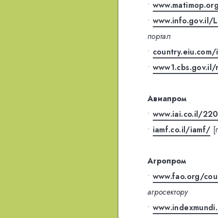
•
www.matimop.org.
•
www.info.gov.il
портал
•
country.eiu.com/i
•
www1.cbs.gov.il
Авиапром
•
www.iai.co.il/2
•
iamf.co.il/iamf/
[
Агропром
•
www.fao.org/cou
агросектору
•
www.indexmundi.