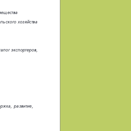
вещества
льского хозяйства
талог экспортеров,
ржка, развитие,