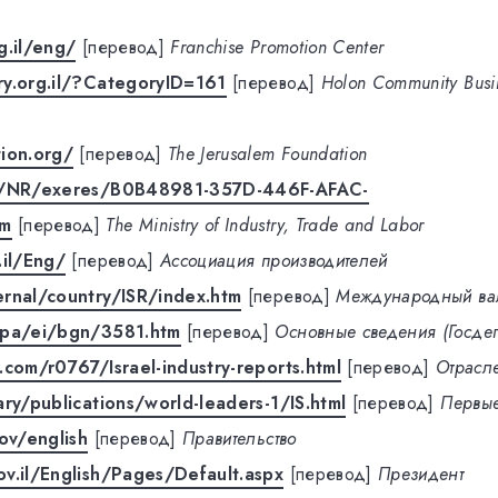
g.il/eng/
[перевод]
Franchise Promotion Center
ry.org.il/?CategoryID=161
[перевод]
Holon Community Busin
ion.org/
[перевод]
The Jerusalem Foundation
il/NR/exeres/B0B48981-357D-446F-AFAC-
tm
[перевод]
The Ministry of Industry, Trade and Labor
.il/Eng/
[перевод]
Ассоциация производителей
rnal/country/ISR/index.htm
[перевод]
Международный ва
/pa/ei/bgn/3581.htm
[перевод]
Основные сведения (Госде
.com/r0767/Israel-industry-reports.html
[перевод]
Отрасле
ary/publications/world-leaders-1/IS.html
[перевод]
Первы
gov/english
[перевод]
Правительство
v.il/English/Pages/Default.aspx
[перевод]
Президент