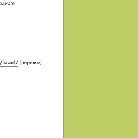
родного
/israel/
[перевод]