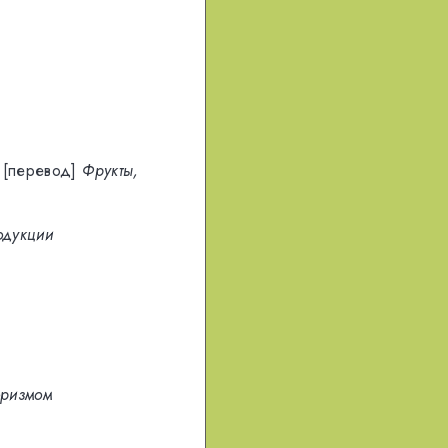
[перевод]
Фрукты,
одукции
оризмом