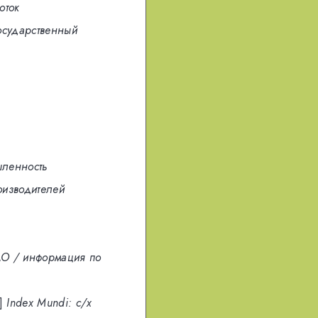
оток
осударственный
шленность
оизводителей
O / информация по
]
Index Mundi: с/х