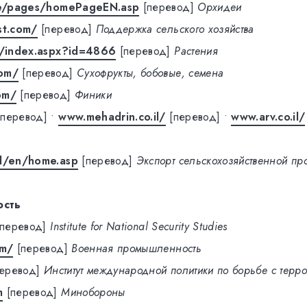
ite/pages/homePageEN.asp
[перевод]
Орхидеи
st.com/
[перевод]
Поддержка сельского хозяйства
il/index.aspx?id=4866
[перевод]
Растения
com/
[перевод]
Сухофрукты, бобовые, семена
om/
[перевод]
Финики
[перевод]
•
www.mehadrin.co.il/
[перевод]
•
www.arv.co.il/
il/en/home.asp
[перевод]
Экспорт сельскохозяйственной пр
ость
[перевод]
Institute for National Security Studies
om/
[перевод]
Военная промышленность
перевод]
Институт международной политики по борьбе с терр
m
[перевод]
Минобороны