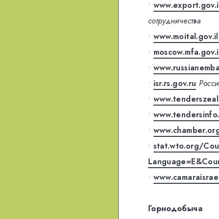
•
www.export.gov
сотрудничества
•
www.moital.gov.i
•
moscow.mfa.gov.i
•
www.russianembas
•
isr.rs.gov.ru
Росси
•
www.tenderszeal
•
www.tendersinfo.
•
www.chamber.org
•
stat.wto.org/Co
Language=E&Coun
•
www.camaraisrael
Горнодобыча