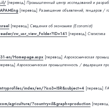
il/
[перевод]
Промышленный центр исследований и разраб
/LAPAMEng
[перевод]
Размещение объявлений, тендеров / г
srael
[перевод]
Сведения об экономике (Economist)
/reader/cw_usr_view_Folder?ID=141
[перевод]
Статистика
2031-en/Homepage.aspx
[перевод]
Аэрокосмическая промы
перевод]
Аэрокосмическая промышленность / федерация пр
ntryprofiles/index/en/?iso3=ISR&subject=4
[перевод]
FA
com/agriculture/?country=il&graph=production
[перевод