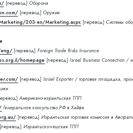
h/
[перевод]
Оборона
on.com/
[перевод]
Оружие
l/Marketing/203-en/Marketing.aspx
[перевод]
Системы об
я
/eng/
[перевод]
Foreign Trade Risks Insurance
ss.org.il/homepage
[перевод]
Israel Business Connection 
ter.com/
[перевод]
Israel Exporter / торговая площадка, про
щики
перевод]
Американо-израильская ТПП
/
Генеральное консульство РФ в Хайфе
org.au/
[перевод]
Израильская торговая комиссия в Австрал
[перевод]
Израильско-чешская ТПП