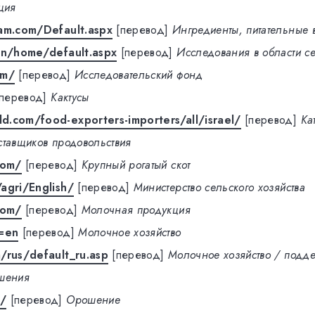
ция
lam.com/Default.aspx
[перевод]
Ингредиенты, питательные 
en/home/default.aspx
[перевод]
Исследования в области се
om/
[перевод]
Исследовательский фонд
[перевод]
Кактусы
.com/food-exporters-importers/all/israel/
[перевод]
Ка
ставщиков продовольствия
com/
[перевод]
Крупный рогатый скот
agri/English/
[перевод]
Министерство сельского хозяйства
com/
[перевод]
Молочная продукция
q=en
[перевод]
Молочное хозяйство
/rus/default_ru.asp
[перевод]
Молочное хозяйство / подде
ешения
m/
[перевод]
Орошение