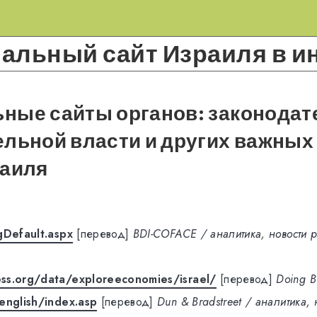
льный сайт Израиля в и
ные сайты органов: законодат
льной власти и других важных
аиля
gDefault.aspx
[перевод]
BDI-COFACE / аналитика, новости р
ss.org/data/exploreeconomies/israel/
[перевод]
Doing B
english/index.asp
[перевод]
Dun & Bradstreet / аналитика, 