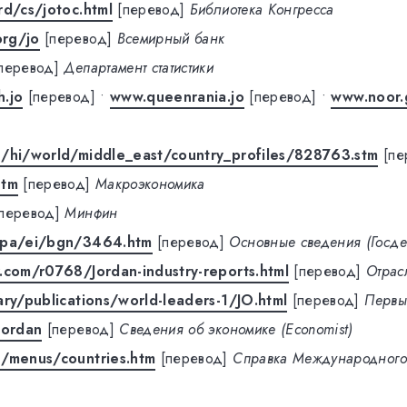
rd/cs/jotoc.html
[перевод]
Библиотека Конгресса
rg/jo
[перевод]
Всемирный банк
перевод]
Департамент статистики
h.jo
[перевод]
•
www.queenrania.jo
[перевод]
•
www.noor.
1/hi/world/middle_east/country_profiles/828763.stm
[пе
htm
[перевод]
Макроэкономика
[перевод]
Минфин
/pa/ei/bgn/3464.htm
[перевод]
Основные сведения (Госде
.com/r0768/Jordan-industry-reports.html
[перевод]
Отрас
ary/publications/world-leaders-1/JO.html
[перевод]
Первы
jordan
[перевод]
Сведения об экономике (Economist)
g/menus/countries.htm
[перевод]
Справка Международного 