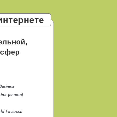
интернете
ельной,
 сфер
Business
Unit (платно)
ld Factbook