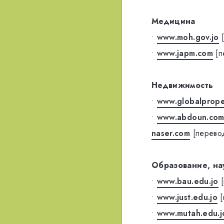
Медицина
•
www.moh.gov.jo
•
www.japm.com
[п
Недвижимость
•
www.globalprope
•
www.abdoun.com
naser.com
[перево
Образование, на
•
www.bau.edu.jo
•
www.just.edu.jo
•
www.mutah.edu.j