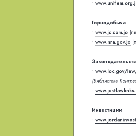
•
www.unifem.org.
Горнодобыча
•
www.jc.com.jo
[п
•
www.nra.gov.jo
[
Законодательств
•
www.loc.gov/law
(Библиотека Конгре
•
www.justlawlink
Инвестиции
•
www.jordaninves