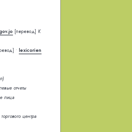
gov.jo
[перевод]
К
ревод]
•
lexicorien
п)
левые отчеты
е лица
торгового центра