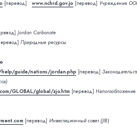
jo
[перевод]
•
www.nchrd.gov.jo
[перевод]
Учреждения ОО
еревод]
Jordan Carbonate
перевод]
Природные ресурсы
о
/help/guide/nations/jordan.php
[перевод]
Законодательс
сса)
s.com/GLOBAL/global/zjo.htm
[перевод]
Налогообложение
tment.com
[перевод]
Инвестиционный совет (JIB)