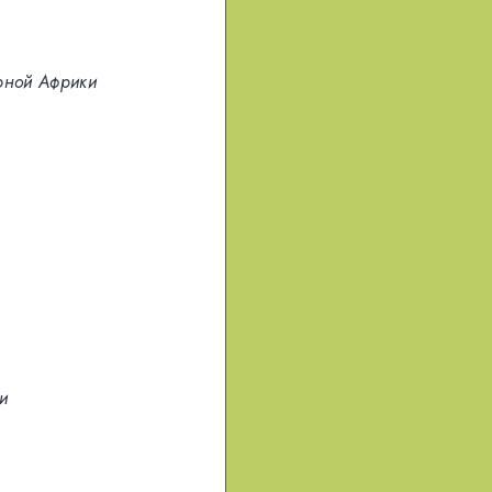
рной Африки
и