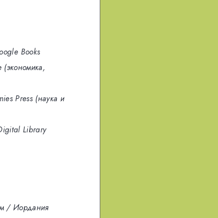
oogle Books
te (экономика,
ies Press (наука и
igital Library
ом / Иордания