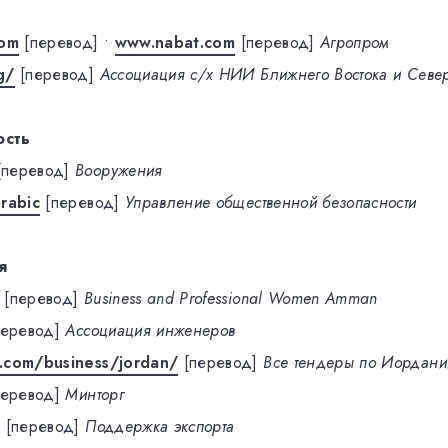
com
[перевод]
•
www.nabat.com
[перевод]
Агропром
g/
[перевод]
Ассоциация с/х НИИ Ближнего Востока и Севе
ость
[перевод]
Вооружения
rabic
[перевод]
Управление общественной безопасности
я
[перевод]
Business and Professional Women Amman
перевод]
Ассоциация инженеров
.com/business/jordan/
[перевод]
Все тендеры по Иордани
перевод]
Минторг
o
[перевод]
Поддержка экспорта