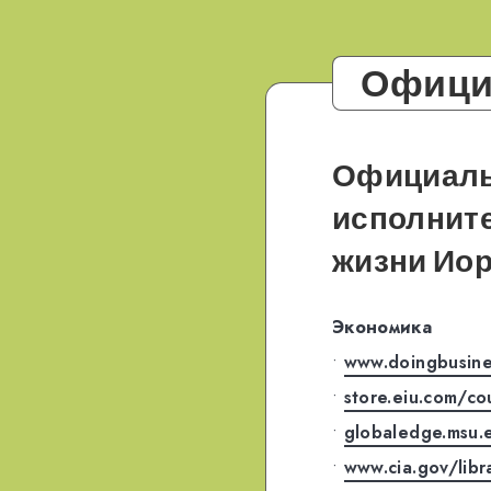
Офици
Официаль
исполните
жизни
Иор
Экономика
•
www.doingbusine
•
store.eiu.com/co
•
globaledge.msu.
•
www.cia.gov/libr