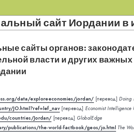
альный сайт Иордании в 
ные сайты органов: законодат
льной власти и других важных
дании
ss.org/data/exploreeconomies/jordan/
[перевод]
Doing 
untry/JO.html?ref=lef_nav
[перевод]
Economist Intelligence 
edu/countries/Jordan/
[перевод]
GlobalEdge
ary/publications/the-world-factbook/geos/jo.html
The Wor