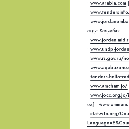
•
www.arabia.com
•
www.tendersinfo
•
www.jordanembas
округ Колумбия
•
www.jordan.mid.r
•
www.undp-jordan
•
www.rs.gov.ru/n
•
www.aqabazone.
•
tenders.hellotra
•
www.amcham.jo/
•
www.jocc.org.jo
од]
•
www.ammanch
•
stat.wto.org/Co
Language=E&Coun