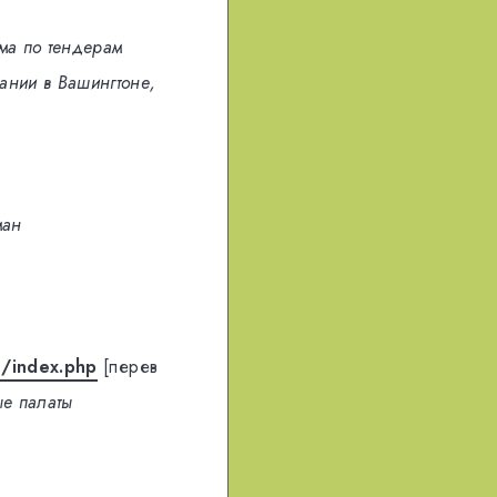
ма по тендерам
ании в Вашингтоне,
ман
n/index.php
[перев
ые палаты