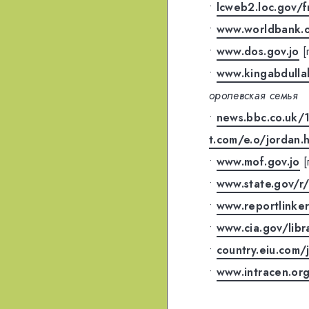
•
lcweb2.loc.gov/f
•
www.worldbank.o
•
www.dos.gov.jo
[
•
www.kingabdulla
оролевская семья
•
news.bbc.co.uk/
t.com/e.o/jordan.
•
www.mof.gov.jo
•
www.state.gov/r
•
www.reportlinker
•
www.cia.gov/libr
•
country.eiu.com/
•
www.intracen.or