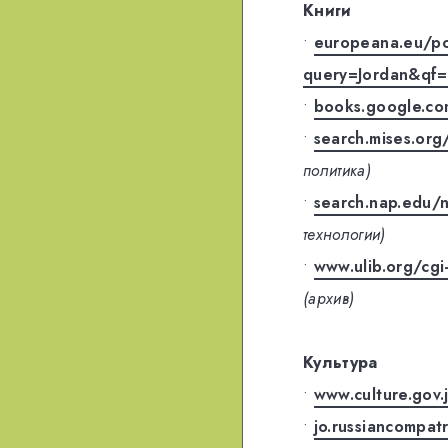
Книги
•
europeana.eu/por
query=Jordan&qf
•
books.google.c
•
search.mises.org
политика)
•
search.nap.edu/
технологии)
•
www.ulib.org/cgi
(архив)
Культура
•
www.culture.gov.
•
jo.russiancompat