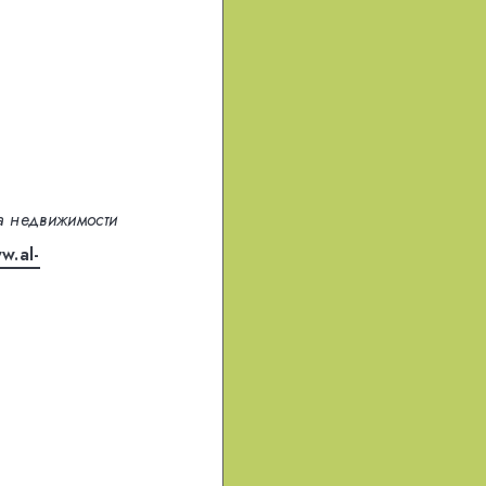
а недвижимости
w.al-