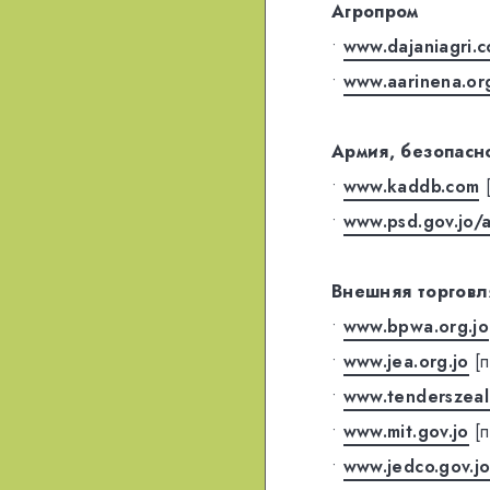
Агропром
•
www.dajaniagri.
•
www.aarinena.or
Армия, безопасн
•
www.kaddb.com
•
www.psd.gov.jo/a
Внешняя торговл
•
www.bpwa.org.jo
•
www.jea.org.jo
[
•
www.tenderszeal
•
www.mit.gov.jo
[
•
www.jedco.gov.j