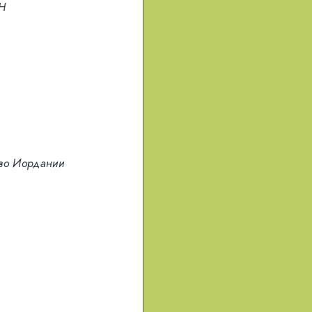
Н
тво Иордании