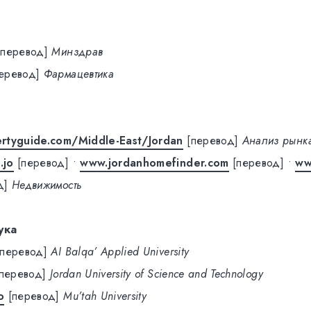
[перевод]
Минздрав
еревод]
Фармацевтика
rtyguide.com/Middle-East/Jordan
[перевод]
Анализ рынк
.jo
[перевод]
•
www.jordanhomefinder.com
[перевод]
•
ww
д]
Недвижимость
ука
[перевод]
AI Balqa’ Applied University
[перевод]
Jordan University of Science and Technology
o
[перевод]
Mu’tah University