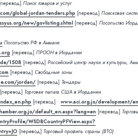
[перевод]
Поиск товаров и услуг
.com/global-jordan-tenders.php
[перевод]
Поисковая систе
syus.org/new/govlisting.shtml
[перевод]
Посольство Иорд
u
Посольство РФ в Аммане
.org
[перевод]
ПРООН в Иордании
ode/1508
[перевод]
Российский центр науки и культуры, Ам
com
[перевод]
Свободные зоны
de.com/jordan/
[перевод]
Тендеры
[перевод]
Торговая палата США в Иордании
/index_en.php
[перевод]
•
www.aci.org.jo/development/e
amber.org.jo/default_en.aspx?lang=en
[перевод]
Торгов
untryProfile/WSDBCountryPFView.aspx?
try=JO
[перевод]
Торговый профиль страны (ВТО)