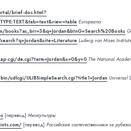
tal/brief-doc.html?
=TYPE:TEXT&tab=text&view=table
Europeana
om/books?as_brr=3&q=Jordan&btnG=Search%20Books
G
/search?q=Jordan&site=Literature
Ludwig von Mises Institu
nap-cgi/de.cgi?term=Jordan&x=0&y=0
The National Academ
-bin/udlcgi/ULIBSimpleSearch.cgi?title1=Jordan
Universal D
jo
[перевод]
Минкультуры
riots.com/
[перевод]
Российские соотечественники за рубеж