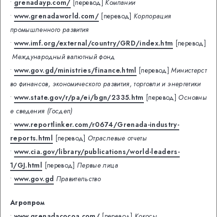
•
grenadayp.com/
[перевод]
Компании
•
www.grenadaworld.com/
[перевод]
Корпорация
промышленного развития
•
www.imf.org/external/country/GRD/index.htm
[перевод]
Международный валютный фонд
•
www.gov.gd/ministries/finance.html
[перевод]
Министерст
во финансов, экономического развития, торговли и энергетики
•
www.state.gov/r/pa/ei/bgn/2335.htm
[перевод]
Основны
е сведения (Госдеп)
•
www.reportlinker.com/r0674/Grenada-industry-
reports.html
[перевод]
Отраслевые отчеты
•
www.cia.gov/library/publications/world-leaders-
1/GJ.html
[перевод]
Первые лица
•
www.gov.gd
Правительство
Агропром
•
www.grenadacocoa.com/
[перевод]
Кокосы