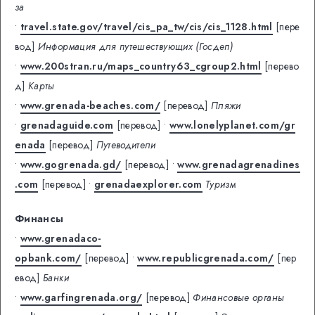
за
•
travel.state.gov/travel/cis_pa_tw/cis/cis_1128.html
[пере
вод]
Информация для путешествующих (Госдеп)
•
www.200stran.ru/maps_country63_cgroup2.html
[перево
д]
Карты
•
www.grenada-beaches.com/
[перевод]
Пляжи
•
grenadaguide.com
[перевод]
•
www.lonelyplanet.com/gr
enada
[перевод]
Путеводители
•
www.gogrenada.gd/
[перевод]
•
www.grenadagrenadines
.com
[перевод]
•
grenadaexplorer.com
Туризм
Финансы
•
www.grenadaco-
opbank.com/
[перевод]
•
www.republicgrenada.com/
[пер
евод]
Банки
•
www.garfingrenada.org/
[перевод]
Финансовые органы