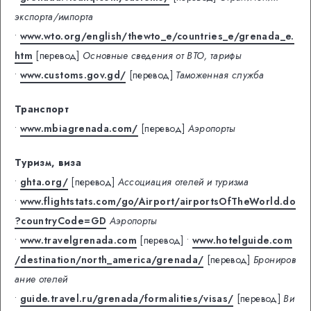
экспорта/импорта
•
www.wto.org/english/thewto_e/countries_e/grenada_e.
htm
[перевод]
Основные сведения от ВТО, тарифы
•
www.customs.gov.gd/
[перевод]
Таможенная служба
Транспорт
•
www.mbiagrenada.com/
[перевод]
Аэропорты
Туризм, виза
•
ghta.org/
[перевод]
Ассоциация отелей и туризма
•
www.flightstats.com/go/Airport/airportsOfTheWorld.do
?countryCode=GD
Аэропорты
•
www.travelgrenada.com
[перевод]
•
www.hotelguide.com
/destination/north_america/grenada/
[перевод]
Брониров
ание отелей
•
guide.travel.ru/grenada/formalities/visas/
[перевод]
Ви