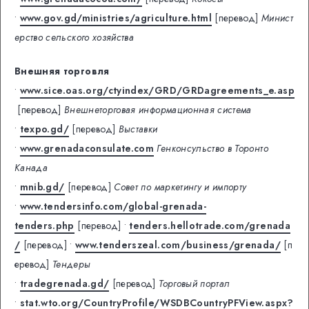
•
www.gov.gd/ministries/agriculture.html
[перевод]
Минист
ерство сельского хозяйства
Внешняя торговля
•
www.sice.oas.org/ctyindex/GRD/GRDagreements_e.asp
[перевод]
Внешнеторговая информационная система
•
texpo.gd/
[перевод]
Выставки
•
www.grenadaconsulate.com
Генконсульство в Торонто
Канада
•
mnib.gd/
[перевод]
Совет по маркетингу и импорту
•
www.tendersinfo.com/global-grenada-
tenders.php
[перевод]
•
tenders.hellotrade.com/grenada
/
[перевод]
•
www.tenderszeal.com/business/grenada/
[п
еревод]
Тендеры
•
tradegrenada.gd/
[перевод]
Торговый портал
•
stat.wto.org/CountryProfile/WSDBCountryPFView.aspx?