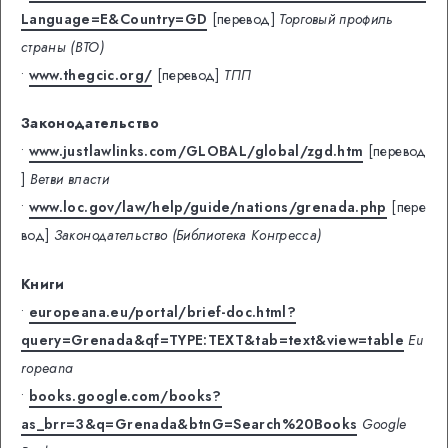
Language=E&Country=GD
[перевод]
Торговый профиль
страны (ВТО)
•
www.thegcic.org/
[перевод]
ТПП
Законодательство
•
www.justlawlinks.com/GLOBAL/global/zgd.htm
[перевод
]
Ветви власти
•
www.loc.gov/law/help/guide/nations/grenada.php
[пере
вод]
Законодательство (Библиотека Конгресса)
Книги
•
europeana.eu/portal/brief-doc.html?
query=Grenada&qf=TYPE:TEXT&tab=text&view=table
Eu
ropeana
•
books.google.com/books?
as_brr=3&q=Grenada&btnG=Search%20Books
Google