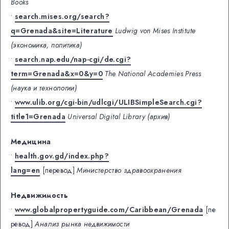
Books
•
search.mises.org/search?
q=Grenada&site=Literature
Ludwig von Mises Institute
(экономика, политика)
•
search.nap.edu/nap-cgi/de.cgi?
term=Grenada&x=0&y=0
The National Academies Press
(наука и технологии)
•
www.ulib.org/cgi-bin/udlcgi/ULIBSimpleSearch.cgi?
title1=Grenada
Universal Digital Library (архив)
Медицина
•
health.gov.gd/index.php?
lang=en
[перевод]
Министерство здравоохранения
Недвижимость
•
www.globalpropertyguide.com/Caribbean/Grenada
[пе
ревод]
Анализ рынка недвижимости