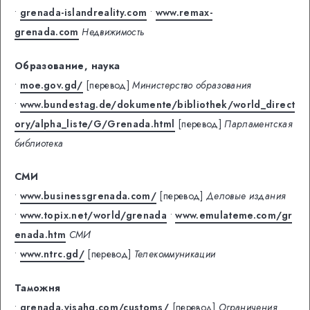
•
grenada-islandreality.com
•
www.remax-
grenada.com
Недвижимость
Образование, наука
•
moe.gov.gd/
[перевод]
Министерство образования
•
www.bundestag.de/dokumente/bibliothek/world_direct
ory/alpha_liste/G/Grenada.html
[перевод]
Парламентская
библиотека
СМИ
•
www.businessgrenada.com/
[перевод]
Деловые издания
•
www.topix.net/world/grenada
•
www.emulateme.com/gr
enada.htm
СМИ
•
www.ntrc.gd/
[перевод]
Телекоммуникации
Таможня
•
grenada.visahq.com/customs/
[перевод]
Ограничения