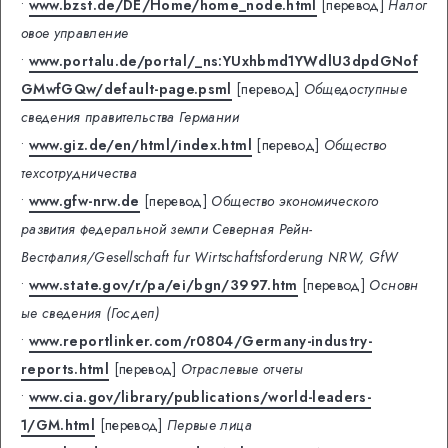
•
www.bzst.de/DE/Home/home_node.html
[перевод]
Налог
овое управление
•
www.portalu.de/portal/_ns:YUxhbmd1YWdlU3dpdGNof
GMwfGQw/default-page.psml
[перевод]
Общедоступные
сведения правительства Германии
•
www.giz.de/en/html/index.html
[перевод]
Общество
техсотрудничества
•
www.gfw-nrw.de
[перевод]
Общество экономического
развития федеральной земли Северная Рейн-
Вестфалия/Gesellschaft fur Wirtschaftsforderung NRW, GfW
•
www.state.gov/r/pa/ei/bgn/3997.htm
[перевод]
Основн
ые сведения (Госдеп)
•
www.reportlinker.com/r0804/Germany-industry-
reports.html
[перевод]
Отраслевые отчеты
•
www.cia.gov/library/publications/world-leaders-
1/GM.html
[перевод]
Первые лица