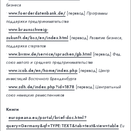
бизнеса
•
www.foerderdatenbank.de/
[перевод]
Программы
поддержки предпринимательства
•
www.braunschweig-
zukunft.de/bsz/en/index.html
[перевод]
Развитие бизнеса,
поддержка стартапов
•
www.bvmw.de/service/sprachen/gb.html
[перевод]
Фед.
союз малого и среднего предпринимательства
•
www.icob.de/en/home/index.php
[перевод]
Центр
инвестиций Восточного Бранденбурга
•
www.zdh.de/index.php?id=1878
[перевод]
Центральный
союз немецких ремесленников
Книги
•
europeana.eu/portal/brief-doc.html?
query=Germany&qf=TYPE:TEXT&tab=text&view=table
Eu