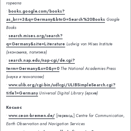
ropeana
•
books.google.com/books?
as_brr=3&q=Germany&btnG=Search%20Books
Google
Books
•
search.mises.org/search?
q=Germany&site=Literature
Ludwig von Mises Institute
(экономика, политика)
•
search.nap.edu/nap-cgi/de.cgi?
term=Germany&x=0&y=0
The National Academies Press
(наука и технологии)
•
www.ulib.org/cgi-bin/udlcgi/ULIBSimpleSearch.cgi?
title1=Germany
Universal Digital Library (архив)
Космос
•
www.ceon-bremen.de/
[перевод]
Centre for Communication,
Earth Observation and Navigation Services