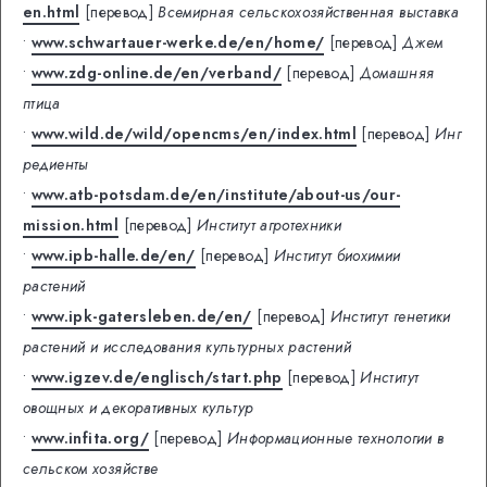
en.html
[перевод]
Всемирная сельскохозяйственная выставка
•
www.schwartauer-werke.de/en/home/
[перевод]
Джем
•
www.zdg-online.de/en/verband/
[перевод]
Домашняя
птица
•
www.wild.de/wild/opencms/en/index.html
[перевод]
Инг
редиенты
•
www.atb-potsdam.de/en/institute/about-us/our-
mission.html
[перевод]
Институт агротехники
•
www.ipb-halle.de/en/
[перевод]
Институт биохимии
растений
•
www.ipk-gatersleben.de/en/
[перевод]
Институт генетики
растений и исследования культурных растений
•
www.igzev.de/englisch/start.php
[перевод]
Институт
овощных и декоративных культур
•
www.infita.org/
[перевод]
Информационные технологии в
сельском хозяйстве