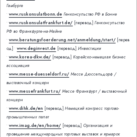
Гамбурге
•
www.ruskonsulatbonn.de
Генконсульство РФ в Бонне
•
www.ruskonsulatfrankfurt.de/
[перевод]
Генконсульство
РФ во Франкфурте-на-Майне
•
www.beratungsfoerderung.net/anmeldung/start/
[перев
од]
•
www.deginvest.de
[перевод]
Инвестиции
•
www.korea-dkw.de/
[перевод]
Корейско-немецкая бизнес
ассоциация
•
www.messe-duesseldorf.ru/
Мессе Дюссельдорф /
выставочный концерн
•
www.messefrankfurt.ru/
Мессе Франкфурт / выставочный
концерн
•
www.dihk.de/en
[перевод]
Немецкий конгресс торгово-
промышленных палат
•
www.imag.de/en/home/
[перевод]
Организация и
проведение международных торговых выставок и ярмарок