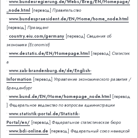
•
www.bundesregierung.de/Webs/Breg/EN/Homepage/
_node.html
[перевод]
Правительство
•
www.bundespraesident.de/EN/Home/home_node.html
[перевод]
Президент
•
country.eiu.com/germany
[перевод]
Сведения об
экономике (Economist)
•
www.destatis.de/EN/Homepage.html
[перевод]
Статистик
а
•
www.zab-brandenburg.de/de/English-
Information
[перевод]
Управление экономического развития /
Бранденбург
•
www.bund.de/EN/Home/homepage_node.html
[перевод
]
Федеральное ведомство по вопросам администрации
•
www.statistik-portal.de/Statistik-
Portal/en/
[перевод]
Федеральное статистическое бюро
•
www.bdi-online.de
[перевод]
Федеральный союз немецкой