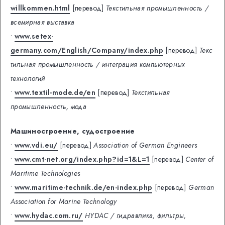
willkommen.html
[перевод]
Текстильная промышленность /
всемирная выставка
•
www.setex-
germany.com/English/Company/index.php
[перевод]
Текс
тильная промышленность / интеграция компьютерных
технологий
•
www.textil-mode.de/en
[перевод]
Текстильная
промышленность, мода
Машиностроение, судостроение
•
www.vdi.eu/
[перевод]
Association of German Engineers
•
www.cmt-net.org/index.php?id=1&L=1
[перевод]
Center of
Maritime Technologies
•
www.maritime-technik.de/en-index.php
[перевод]
German
Association for Marine Technology
•
www.hydac.com.ru/
HYDAC / гидравлика, фильтры,