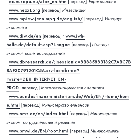
•
ec.europa.eu/atoz_en.htm
[перевод]
Еврокомиссия
•
www.nexxt.org
[перевод]
Инвестиции
•
www.mpiew-jena.mpg.de/english/
[перевод]
Институт
экономики
•
www.diw.de/en
[перевод]
•
www.iwh-
halle.de/default.asp?Lang=e
[перевод]
Институт
экономических исследований
•
www.dbresearch.de/;jsessionid=8B83588B132C7ABC7B
8AF30791201C5A.srv-loc-dbr-de?
rwsite=DBR_INTERNET_EN-
PROD
[перевод]
Макроэкономическая аналитика
•
www.bundesfinanzministerium.de/Web/EN/Home/hom
e.html
[перевод]
Министерство финансов
•
www.bmz.de/en/index.html
[перевод]
Министерство
эконом. сотрудничества и развития
•
www.bmwi.de/EN/root.html
[перевод]
Минэкономики