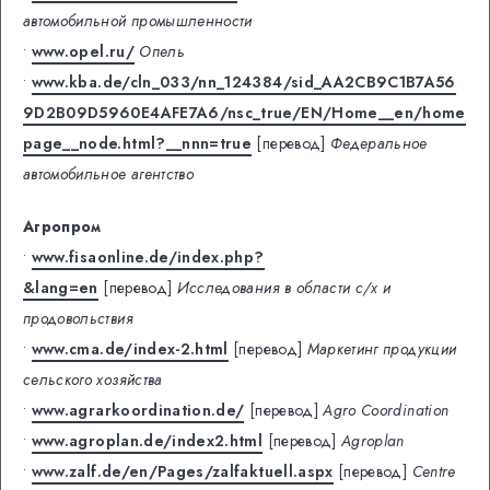
автомобильной промышленности
•
www.opel.ru/
Опель
•
www.kba.de/cln_033/nn_124384/sid_AA2CB9C1B7A56
9D2B09D5960E4AFE7A6/nsc_true/EN/Home__en/home
page__node.html?__nnn=true
[перевод]
Федеральное
автомобильное агентство
Агропром
•
www.fisaonline.de/index.php?
&lang=en
[перевод]
Исследования в области с/х и
продовольствия
•
www.cma.de/index-2.html
[перевод]
Маркетинг продукции
сельского хозяйства
•
www.agrarkoordination.de/
[перевод]
Agro Coordination
•
www.agroplan.de/index2.html
[перевод]
Agroplan
•
www.zalf.de/en/Pages/zalfaktuell.aspx
[перевод]
Centre