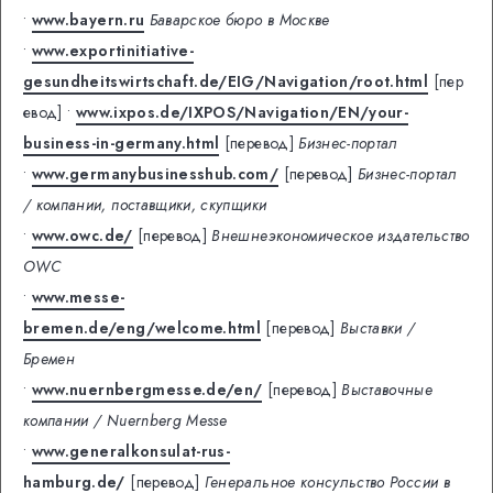
•
www.bayern.ru
Баварское бюро в Москве
•
www.exportinitiative-
gesundheitswirtschaft.de/EIG/Navigation/root.html
[пер
евод]
•
www.ixpos.de/IXPOS/Navigation/EN/your-
business-in-germany.html
[перевод]
Бизнес-портал
•
www.germanybusinesshub.com/
[перевод]
Бизнес-портал
/ компании, поставщики, скупщики
•
www.owc.de/
[перевод]
Внешнеэкономическое издательство
OWC
•
www.messe-
bremen.de/eng/welcome.html
[перевод]
Выставки /
Бремен
•
www.nuernbergmesse.de/en/
[перевод]
Выставочные
компании / Nuernberg Messe
•
www.generalkonsulat-rus-
hamburg.de/
[перевод]
Генеральное консульство России в