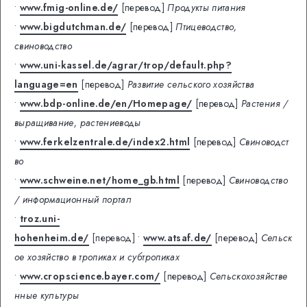
•
www.fmig-online.de/
[перевод]
Продукты питания
•
www.bigdutchman.de/
[перевод]
Птицеводство,
свиноводство
•
www.uni-kassel.de/agrar/trop/default.php?
language=en
[перевод]
Развитие сельского хозяйства
•
www.bdp-online.de/en/Homepage/
[перевод]
Растения /
выращивание, растениеводы
•
www.ferkelzentrale.de/index2.html
[перевод]
Свиноводст
во
•
www.schweine.net/home_gb.html
[перевод]
Свиноводство
/ информационный портал
•
troz.uni-
hohenheim.de/
[перевод]
•
www.atsaf.de/
[перевод]
Сельск
ое хозяйство в тропиках и субтропиках
•
www.cropscience.bayer.com/
[перевод]
Сельскохозяйстве
нные культуры