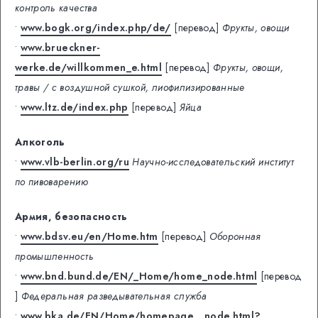
контроль качества
•
www.bogk.org/index.php/de/
[перевод]
Фрукты, овощи
•
www.brueckner-
werke.de/willkommen_e.html
[перевод]
Фрукты, овощи,
травы / с воздушной сушкой, лиофилизированные
•
www.ltz.de/index.php
[перевод]
Яйца
Алкоголь
•
www.vlb-berlin.org/ru
Научно-исследовательский институт
по пивоварению
Армия, безопасность
•
www.bdsv.eu/en/Home.htm
[перевод]
Оборонная
промышленность
•
www.bnd.bund.de/EN/_Home/home_node.html
[перевод
]
Федеральная разведывательная служба
•
www.bka.de/EN/Home/homepage__node.html?