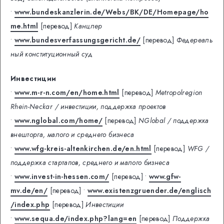
•
www.bundeskanzlerin.de/Webs/BK/DE/Homepage/ho
me.html
[перевод]
Канцлер
•
www.bundesverfassungsgericht.de/
[перевод]
Федереаль
ный конституционный суд
Инвестиции
•
www.m-r-n.com/en/home.html
[перевод]
Metropolregion
Rhein-Neckar / инвестиции, поддержка проектов
•
www.nglobal.com/home/
[перевод]
NGlobal / поддержка
внешторга, малого и среднего бизнеса
•
www.wfg-kreis-altenkirchen.de/en.html
[перевод]
WFG /
поддержка стартапов, среднего и малого бизнеса
•
www.invest-in-hessen.com/
[перевод]
•
www.gfw-
mv.de/en/
[перевод]
•
www.existenzgruender.de/englisch
/index.php
[перевод]
Инвестиции
•
www.sequa.de/index.php?lang=en
[перевод]
Поддержка