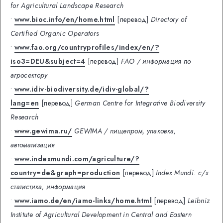
for Agricultural Landscape Research
•
www.bioc.info/en/home.html
[перевод]
Directory of
Certified Organic Operators
•
www.fao.org/countryprofiles/index/en/?
iso3=DEU&subject=4
[перевод]
FAO / информация по
агросектору
•
www.idiv-biodiversity.de/idiv-global/?
lang=en
[перевод]
German Centre for Integrative Biodiversity
Research
•
www.gewima.ru/
GEWIMA / пищепром, упаковка,
автоматизация
•
www.indexmundi.com/agriculture/?
country=de&graph=production
[перевод]
Index Mundi: с/х
статистика, информация
•
www.iamo.de/en/iamo-links/home.html
[перевод]
Leibniz
Institute of Agricultural Development in Central and Eastern