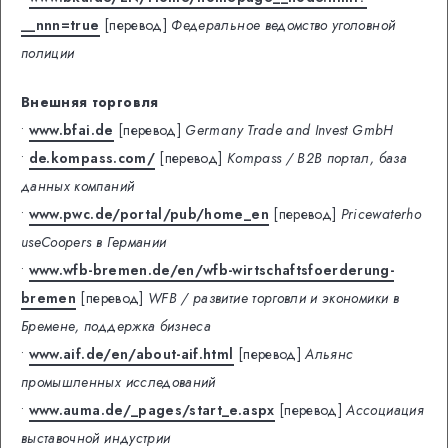
__nnn=true
[перевод]
Федеральное ведомство уголовной
полиции
Внешняя торговля
•
www.bfai.de
[перевод]
Germany Trade and Invest GmbH
•
de.kompass.com/
[перевод]
Kompass / B2B портал, база
данных компаний
•
www.pwc.de/portal/pub/home_en
[перевод]
Pricewaterho
useCoopers в Германии
•
www.wfb-bremen.de/en/wfb-wirtschaftsfoerderung-
bremen
[перевод]
WFB / развитие торговли и экономики в
Бремене, поддержка бизнеса
•
www.aif.de/en/about-aif.html
[перевод]
Альянс
промышленных исследований
•
www.auma.de/_pages/start_e.aspx
[перевод]
Ассоциация
выставочной индустрии