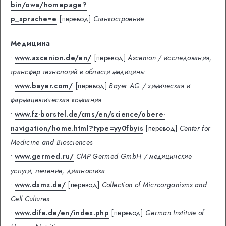
bin/owa/homepage?
p_sprache=e
[перевод]
Станкостроение
Медицина
•
www.ascenion.de/en/
[перевод]
Ascenion / исследования,
трансфер технологий в области медицины
•
www.bayer.com/
[перевод]
Bayer AG / химическая и
фармацевтическая компания
•
www.fz-borstel.de/cms/en/science/obere-
navigation/home.html?type=yy0fbyis
[перевод]
Center for
Medicine and Biosciences
•
www.germed.ru/
CMP Germed GmbH / медицинские
услуги, лечение, диагностика
•
www.dsmz.de/
[перевод]
Collection of Microorganisms and
Cell Cultures
•
www.dife.de/en/index.php
[перевод]
German Institute of