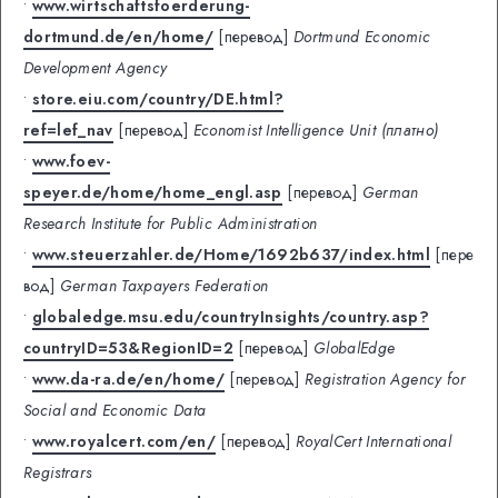
•
www.wirtschaftsfoerderung-
dortmund.de/en/home/
[перевод]
Dortmund Economic
Development Agency
•
store.eiu.com/country/DE.html?
ref=lef_nav
[перевод]
Economist Intelligence Unit (платно)
•
www.foev-
speyer.de/home/home_engl.asp
[перевод]
German
Research Institute for Public Administration
•
www.steuerzahler.de/Home/1692b637/index.html
[пере
вод]
German Taxpayers Federation
•
globaledge.msu.edu/countryInsights/country.asp?
countryID=53&RegionID=2
[перевод]
GlobalEdge
•
www.da-ra.de/en/home/
[перевод]
Registration Agency for
Social and Economic Data
•
www.royalcert.com/en/
[перевод]
RoyalCert International
Registrars