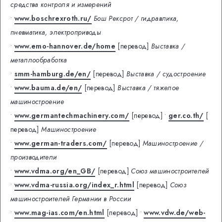
средства контроля и измерений
•
www.boschrexroth.ru/
Бош Рексрот / гидравлика,
пневматика, электроприводы
•
www.emo-hannover.de/home
[перевод]
Выставка /
металлообработка
•
smm-hamburg.de/en/
[перевод]
Выставка / судостроение
•
www.bauma.de/en/
[перевод]
Выставка / тяжелое
машиностроение
•
www.germantechmachinery.com/
[перевод]
•
ger.co.th/
[
перевод]
Машиностроение
•
www.german-traders.com/
[перевод]
Машиностроение /
производители
•
www.vdma.org/en_GB/
[перевод]
Союз машиностроителей
•
www.vdma-russia.org/index_r.html
[перевод]
Союз
машиностроителей Германии в России
•
www.mag-ias.com/en.html
[перевод]
•
www.vdw.de/web-