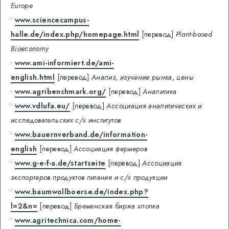
Europe
•
www.sciencecampus-
halle.de/index.php/homepage.html
[перевод]
Plant-based
Bioeconomy
•
www.ami-informiert.de/ami-
english.html
[перевод]
Анализ, изучение рынка, цены
•
www.agribenchmark.org/
[перевод]
Аналитика
•
www.vdlufa.eu/
[перевод]
Ассоциация аналитических и
исследовательских с/х институтов
•
www.bauernverband.de/information-
english
[перевод]
Ассоциация фермеров
•
www.g-e-f-a.de/startseite
[перевод]
Ассоциация
экспортеров продуктов питания и с/х продукции
•
www.baumwollboerse.de/index.php?
l=2&n=
[перевод]
Бременская биржа хлопка
•
www.agritechnica.com/home-