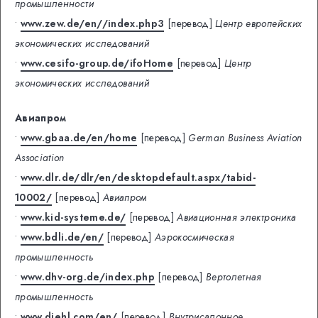
промышленности
•
www.zew.de/en//index.php3
[перевод]
Центр европейских
экономических исследований
•
www.cesifo-group.de/ifoHome
[перевод]
Центр
экономических исследований
Авиапром
•
www.gbaa.de/en/home
[перевод]
German Business Aviation
Association
•
www.dlr.de/dlr/en/desktopdefault.aspx/tabid-
10002/
[перевод]
Авиапром
•
www.kid-systeme.de/
[перевод]
Авиационная электроника
•
www.bdli.de/en/
[перевод]
Аэрокосмическая
промышленность
•
www.dhv-org.de/index.php
[перевод]
Вертолетная
промышленность
•
www.diehl.com/en/
[перевод]
Внутрисалонное