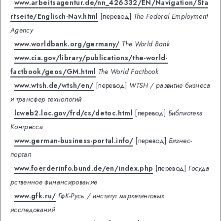
•
www.arbeitsagentur.de/nn_426332/EN/Navigation/Sta
rtseite/Englisch-Nav.html
[перевод]
The Federal Employment
Agency
•
www.worldbank.org/germany/
The World Bank
•
www.cia.gov/library/publications/the-world-
factbook/geos/GM.html
The World Factbook
•
www.wtsh.de/wtsh/en/
[перевод]
WTSH / развитие бизнеса
и трансфер технологий
•
lcweb2.loc.gov/frd/cs/detoc.html
[перевод]
Библиотека
Конгресса
•
www.german-business-portal.info/
[перевод]
Бизнес-
портал
•
www.foerderinfo.bund.de/en/index.php
[перевод]
Госуда
рственное финансирование
•
www.gfk.ru/
ГфК-Русь / институт маркетинговых
исследований