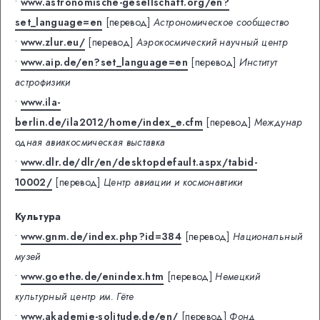
•
www.astronomische-gesellschaft.org/en?
set_language=en
[перевод]
Астрономическое сообщество
•
www.zlur.eu/
[перевод]
Аэрокосмический научный центр
•
www.aip.de/en?set_language=en
[перевод]
Институт
астрофизики
•
www.ila-
berlin.de/ila2012/home/index_e.cfm
[перевод]
Междунар
одная авиакосмическая выставка
•
www.dlr.de/dlr/en/desktopdefault.aspx/tabid-
10002/
[перевод]
Центр авиации и космонавтики
Культура
•
www.gnm.de/index.php?id=384
[перевод]
Национальный
музей
•
www.goethe.de/enindex.htm
[перевод]
Немецкий
культурный центр им. Гёте
•
www.akademie-solitude.de/en/
[перевод]
Фонд