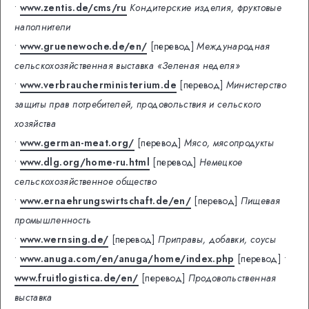
•
www.zentis.de/cms/ru
Кондитерские изделия, фруктовые
наполнители
•
www.gruenewoche.de/en/
[перевод]
Международная
сельскохозяйственная выставка «Зеленая неделя»
•
www.verbraucherministerium.de
[перевод]
Министерство
защиты прав потребителей, продовольствия и сельского
хозяйства
•
www.german-meat.org/
[перевод]
Мясо, мясопродукты
•
www.dlg.org/home-ru.html
[перевод]
Немецкое
сельскохозяйственное общество
•
www.ernaehrungswirtschaft.de/en/
[перевод]
Пищевая
промышленность
•
www.wernsing.de/
[перевод]
Приправы, добавки, соусы
•
www.anuga.com/en/anuga/home/index.php
[перевод]
•
www.fruitlogistica.de/en/
[перевод]
Продовольственная
выставка