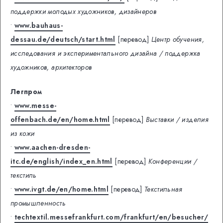
поддержки молодых художников, дизайнеров
•
www.bauhaus-
dessau.de/deutsch/start.html
[перевод]
Центр обучения,
исследования и экспериментального дизайна / поддержка
художников, архитекторов
Легпром
•
www.messe-
offenbach.de/en/home.html
[перевод]
Выставки / изделия
из кожи
•
www.aachen-dresden-
itc.de/english/index_en.html
[перевод]
Конференции /
текстиль
•
www.ivgt.de/en/home.html
[перевод]
Текстильная
промышленность
•
techtextil.messefrankfurt.com/frankfurt/en/besucher/