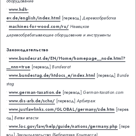
оборудование
•
www.hdh-
ev.de/english/index.html
[перевод]
Деревообработка
•
machines-for-wood.com/ru/
Немецкое
деревообрабатывающее оборудование и инструменты
Законодательство
•
www.bundesrat.de/EN/Home/homepage__node.html?
__nnn=true
[перевод]
Bundesrat
•
www.bundestag.de/htdocs_e/index.html
[перевод]
Bunde
stag
•
www.german-taxation.de
[перевод]
German-taxation.com
•
www.dis-arb.de/scho/
[перевод]
Арбитраж
•
www.justlawlinks.com/GLOBAL/germany/zde.htm
[перев
од]
Ветви власти
•
www.loc.gov/law/help/guide/nations/germany.php
[пере
вод]
Законодательство (Библиотека Конгресса)