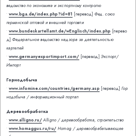
ведомство по экономике и экспортному контролю
•
www.bga.de/index.php?id=81
[перевод]
Фед. союз
германской оптовой и внешней торговли
•
www.bundeskartellamt.de/wEnglisch/index.php
[перево
д]
Федеральное ведомство надзора за деятельностью
картелей
•
www.germanyexportimport.com/
[перевод]
Экспорт/
Импорт
Горнодобыча
•
www.infomine.com/countries/germany.asp
[перевод]
Гор
нодобыча / информационный портал
Деревообработка
•
www.alligno.ru/
Alligno / деревообработка, строительство
•
www.homaggus.ru/ru/
Homag / деревообрабатывающее