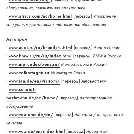
оборудование, авиационная электроника
•
www.atrics.com/nc/home.html
[перевод]
Управление
воздушным движением / программное обеспечение
Автопром
•
www.audi.ru/ru/brand/ru.html
[перевод]
Audi в России
•
www.bmw.ru/ru/ru/index.html
[перевод]
BMW в России
•
www.mercedes-benz.ru/
Mercedes-Benz в России
•
www.volkswagen.ru
Volkswagen Russia
•
www.iaa.de/en/visitors/
[перевод]
Автовыставки
•
www.scheidt-
bachmann.de/en/home/
[перевод]
Автозаправочное
оборудование
•
www.vda-qmc.de/en/
[перевод]
Автопром / центр оценки
качества
•
www.vda.de/en/index.html
[перевод]
Ассоциация