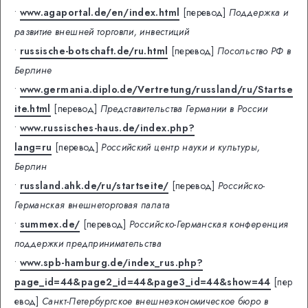
•
www.agaportal.de/en/index.html
[перевод]
Поддержка и
развитие внешней торговли, инвестиций
•
russische-botschaft.de/ru.html
[перевод]
Посольство РФ в
Берлине
•
www.germania.diplo.de/Vertretung/russland/ru/Startse
ite.html
[перевод]
Представительства Германии в России
•
www.russisches-haus.de/index.php?
lang=ru
[перевод]
Российский центр науки и культуры,
Берлин
•
russland.ahk.de/ru/startseite/
[перевод]
Российско-
Германская внешнеторговая палата
•
summex.de/
[перевод]
Российско-Германская конференция
поддержки предпринимательства
•
www.spb-hamburg.de/index_rus.php?
page_id=44&page2_id=44&page3_id=44&show=44
[пер
евод]
Санкт-Петербургское внешнеэкономическое бюро в