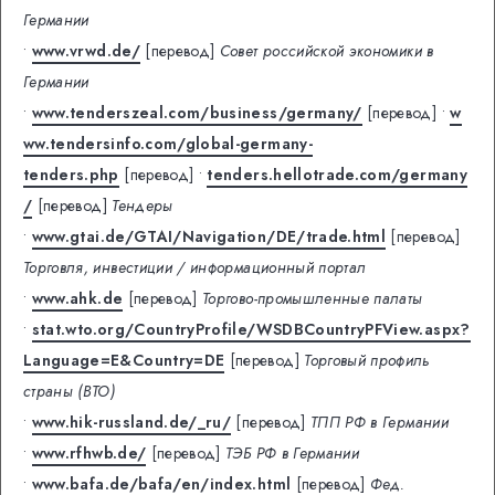
Германии
•
www.vrwd.de/
[перевод]
Совет российской экономики в
Германии
•
www.tenderszeal.com/business/germany/
[перевод]
•
w
ww.tendersinfo.com/global-germany-
tenders.php
[перевод]
•
tenders.hellotrade.com/germany
/
[перевод]
Тендеры
•
www.gtai.de/GTAI/Navigation/DE/trade.html
[перевод]
Торговля, инвестиции / информационный портал
•
www.ahk.de
[перевод]
Торгово-промышленные палаты
•
stat.wto.org/CountryProfile/WSDBCountryPFView.aspx?
Language=E&Country=DE
[перевод]
Торговый профиль
страны (ВТО)
•
www.hik-russland.de/_ru/
[перевод]
ТПП РФ в Германии
•
www.rfhwb.de/
[перевод]
ТЭБ РФ в Германии
•
www.bafa.de/bafa/en/index.html
[перевод]
Фед.