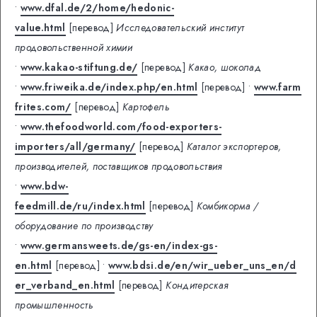
•
www.dfal.de/2/home/hedonic-
value.html
[перевод]
Исследовательский институт
продовольственной химии
•
www.kakao-stiftung.de/
[перевод]
Какао, шоколад
•
www.friweika.de/index.php/en.html
[перевод]
•
www.farm
frites.com/
[перевод]
Картофель
•
www.thefoodworld.com/food-exporters-
importers/all/germany/
[перевод]
Каталог экспортеров,
производителей, поставщиков продовольствия
•
www.bdw-
feedmill.de/ru/index.html
[перевод]
Комбикорма /
оборудование по производству
•
www.germansweets.de/gs-en/index-gs-
en.html
[перевод]
•
www.bdsi.de/en/wir_ueber_uns_en/d
er_verband_en.html
[перевод]
Кондитерская
промышленность