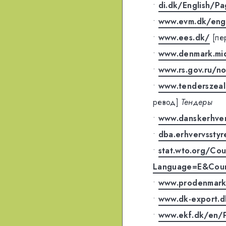
•
di.dk/English/Pa
•
www.evm.dk/engl
•
www.ees.dk/
[пе
•
www.denmark.mid
•
www.rs.gov.ru/n
•
www.tenderszeal
ревод]
Тендеры
•
www.danskerhver
•
dba.erhvervsstyr
•
stat.wto.org/Co
Language=E&Cou
•
www.prodenmark
•
www.dk-export.d
•
www.ekf.dk/en/P