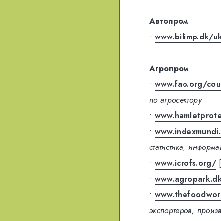
Автопром
•
www.bilimp.dk/u
Агропром
•
www.fao.org/cou
по агросектору
•
www.hamletprote
•
www.indexmundi.
статистика, информа
•
www.icrofs.org/
•
www.agropark.d
•
www.thefoodworl
экспортеров, произ