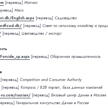
om
[перевод]
Молоко
еревод]
Мясо
i.dk/English.aspx
[перевод]
Садоводство
andfood.dk/
[перевод]
Совет по сельскому хозяйству и прод
/
[перевод]
Цветоводство / экспорт
ость
Forside_sp.aspx
[перевод]
Оборонная промышленность
я
[перевод]
Competition and Consumer Authority
/
[перевод]
Kompass / B2B портал, база данных компаний
ru.com/russian/
[перевод]
Визовый центр Дании в Москве
перевод]
Генеральное консульство Дании в России