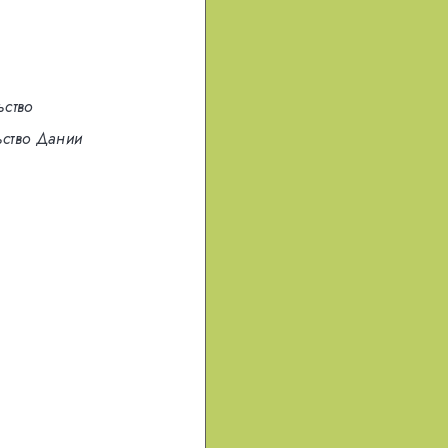
ьство
ьство Дании