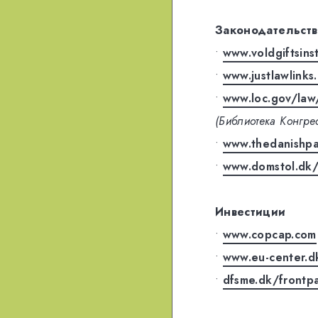
Законодательств
•
www.voldgiftsins
•
www.justlawlink
•
www.loc.gov/law
(Библиотека Конгре
•
www.thedanishpa
•
www.domstol.dk
Инвестиции
•
www.copcap.com
•
www.eu-center.d
•
dfsme.dk/frontp