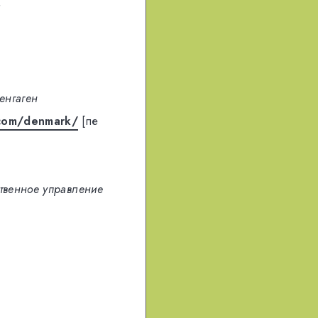
и
енгаген
.com/denmark/
[пе
ственное управление