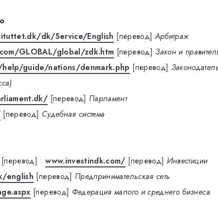
о
tituttet.dk/dk/Service/English
[перевод]
Арбитраж
s.com/GLOBAL/global/zdk.htm
[перевод]
Закон и правител
/help/guide/nations/denmark.php
[перевод]
Законодател
сса)
rliament.dk/
[перевод]
Парламент
/
[перевод]
Судебная система
[перевод]
•
www.investindk.com/
[перевод]
Инвестиции
k/english
[перевод]
Предпринимательская сеть
age.aspx
[перевод]
Федерация малого и среднего бизнеса