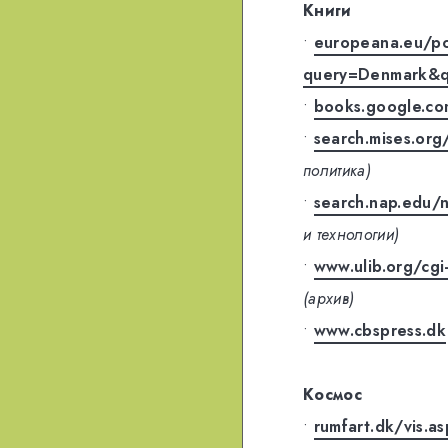
Книги
•
europeana.eu/por
query=Denmark&q
•
books.google.c
•
search.mises.or
политика)
•
search.nap.edu
и технологии)
•
www.ulib.org/cgi
(архив)
•
www.cbspress.dk
Космос
•
rumfart.dk/vis.a