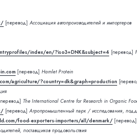
k/
[перевод]
Ассоциация автопроизводителей и импортеров
ntryprofiles/index/en/?iso3=DNK&subject=4
[перевод]
in.com
[перевод]
Hamlet Protein
com/agriculture/?country=dk&graph=production
[перево
ция
[перевод]
The International Centre for Research in Organic Fo
k/
[перевод]
Агропромышленный парк / исследования, подд
d.com/food-exporters-importers/all/denmark/
[перевод]
водителей, поставщиков продовольствия