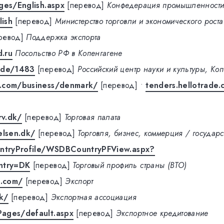
ges/English.aspx
[перевод]
Конфедерация промышленност
ish
[перевод]
Министерство торговли и экономического роста
ревод]
Поддержка экспорта
.ru
Посольство РФ в Копенгагене
ode/1483
[перевод]
Российский центр науки и культуры, Коп
.com/business/denmark/
[перевод]
•
tenders.hellotrade
v.dk/
[перевод]
Торговая палата
elsen.dk/
[перевод]
Торговля, бизнес, коммерция / государ
untryProfile/WSDBCountryPFView.aspx?
ntry=DK
[перевод]
Торговый профиль страны (ВТО)
.com/
[перевод]
Экспорт
k/
[перевод]
Экспортная ассоциация
ages/default.aspx
[перевод]
Экспортное кредитование