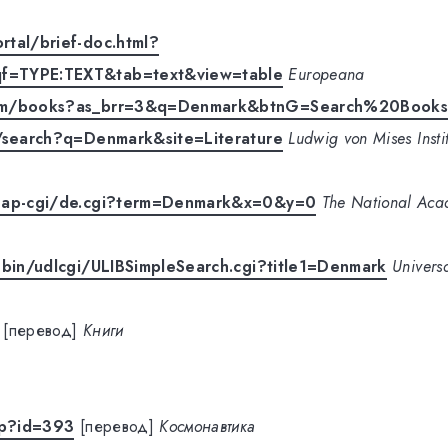
tal/brief-doc.html?
f=TYPE:TEXT&tab=text&view=table
Europeana
om/books?as_brr=3&q=Denmark&btnG=Search%20Book
g/search?q=Denmark&site=Literature
Ludwig von Mises Insti
/nap-cgi/de.cgi?term=Denmark&x=0&y=0
The National Aca
-bin/udlcgi/ULIBSimpleSearch.cgi?title1=Denmark
Universa
[перевод]
Книги
sp?id=393
[перевод]
Космонавтика