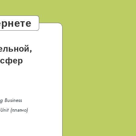
ернете
ельной,
 сфер
g Business
 Unit (платно)