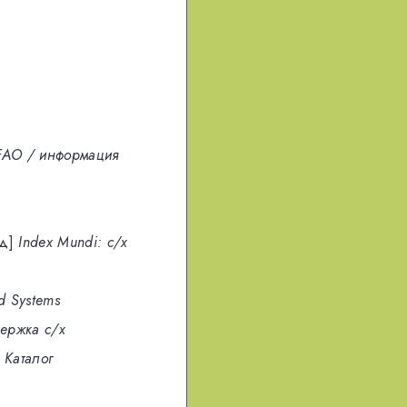
FAO / информация
д]
Index Mundi: с/х
od Systems
ержка с/х
Каталог