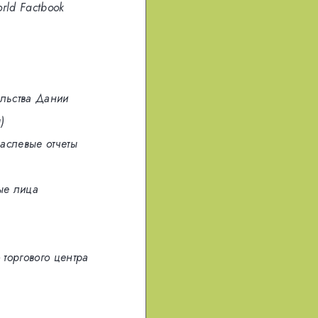
rld Factbook
льства Дании
)
аслевые отчеты
ые лица
торгового центра