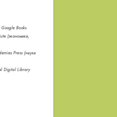
s
Google Books
tute (экономика,
demies Press (наука
l Digital Library