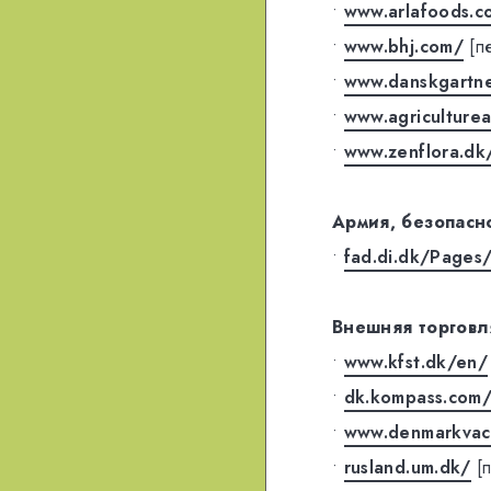
•
www.arlafoods.c
•
www.bhj.com/
[п
•
www.danskgartner
•
www.agriculture
•
www.zenflora.dk
Армия, безопасн
•
fad.di.dk/Pages/
Внешняя торговл
•
www.kfst.dk/en/
•
dk.kompass.com
•
www.denmarkvac-
•
rusland.um.dk/
[