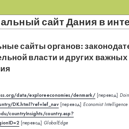
льный сайт Дания в инт
ные сайты органов: законодат
льной власти и других важных
ния
ss.org/data/exploreeconomies/denmark/
[перевод]
Doin
untry/DK.html?ref=lef_nav
[перевод]
Economist Intelligence
du/countryInsights/country.asp?
gionID=2
[перевод]
GlobalEdge