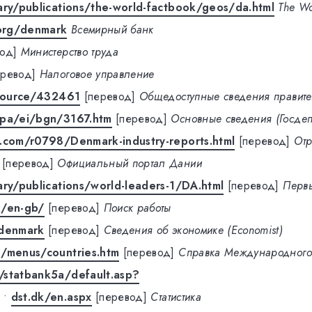
ary/publications/the-world-factbook/geos/da.html
The Wo
org/denmark
Всемирный банк
од]
Министерство труда
еревод]
Налоговое управление
esource/432461
[перевод]
Общедоступные сведения правите
/pa/ei/bgn/3167.htm
[перевод]
Основные сведения (Госдеп
r.com/r0798/Denmark-industry-reports.html
[перевод]
Отр
[перевод]
Официальный портал Дании
ary/publications/world-leaders-1/DA.html
[перевод]
Перв
k/en-gb/
[перевод]
Поиск работы
/denmark
[перевод]
Сведения об экономике (Economist)
g/menus/countries.htm
[перевод]
Справка Международного 
/statbank5a/default.asp?
•
dst.dk/en.aspx
[перевод]
Статистика