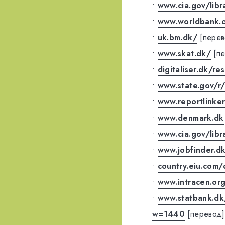
•
www.cia.gov/libr
•
www.worldbank.
•
uk.bm.dk/
[перев
•
www.skat.dk/
[п
•
digitaliser.dk/r
•
www.state.gov/r
•
www.reportlinke
•
www.denmark.dk
•
www.cia.gov/libr
•
www.jobfinder.d
•
country.eiu.com
•
www.intracen.or
•
www.statbank.dk
w=1440
[перевод]