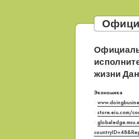
Официа
Официаль
исполните
жизни Да
Экономика
•
www.doingbusine
•
store.eiu.com/co
•
globaledge.msu.e
countryID=48&Re