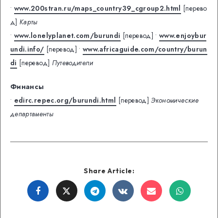
•
www.200stran.ru/maps_country39_cgroup2.html
[перево
д]
Карты
•
www.lonelyplanet.com/burundi
[перевод]
•
www.enjoybur
undi.info/
[перевод]
•
www.africaguide.com/country/burun
di
[перевод]
Путеводители
Финансы
•
edirc.repec.org/burundi.html
[перевод]
Экономические
департаменты
Share Article:
Share
Share
Share
Share
Share
Share
on
on
on
on
on
on