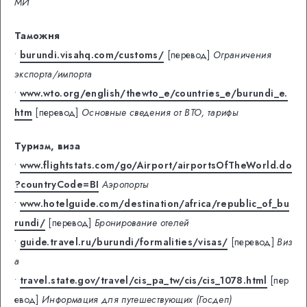
МИ
Таможня
•
burundi.visahq.com/customs/
[перевод]
Ограничения
экспорта/импорта
•
www.wto.org/english/thewto_e/countries_e/burundi_e.
htm
[перевод]
Основные сведения от ВТО, тарифы
Туризм, виза
•
www.flightstats.com/go/Airport/airportsOfTheWorld.do
?countryCode=BI
Аэропорты
•
www.hotelguide.com/destination/africa/republic_of_bu
rundi/
[перевод]
Бронирование отелей
•
guide.travel.ru/burundi/formalities/visas/
[перевод]
Виз
а
•
travel.state.gov/travel/cis_pa_tw/cis/cis_1078.html
[пер
евод]
Информация для путешествующих (Госдеп)