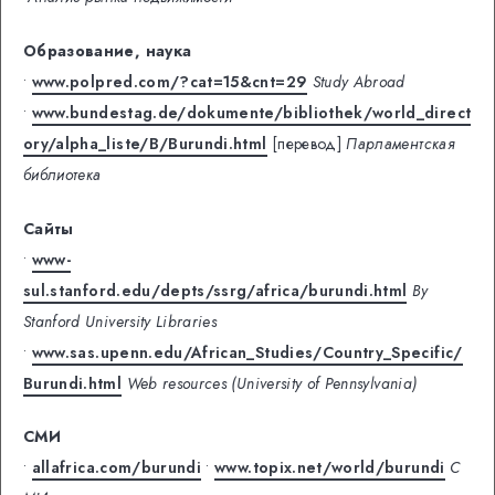
Образование, наука
•
www.polpred.com/?cat=15&cnt=29
Study Abroad
•
www.bundestag.de/dokumente/bibliothek/world_direct
ory/alpha_liste/B/Burundi.html
[перевод]
Парламентская
библиотека
Сайты
•
www-
sul.stanford.edu/depts/ssrg/africa/burundi.html
By
Stanford University Libraries
•
www.sas.upenn.edu/African_Studies/Country_Specific/
Burundi.html
Web resources (University of Pennsylvania)
СМИ
•
allafrica.com/burundi
•
www.topix.net/world/burundi
С