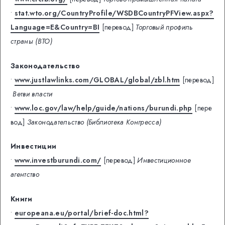
•
stat.wto.org/CountryProfile/WSDBCountryPFView.aspx?
Language=E&Country=BI
[перевод]
Торговый профиль
страны (ВТО)
Законодательство
•
www.justlawlinks.com/GLOBAL/global/zbl.htm
[перевод]
Ветви власти
•
www.loc.gov/law/help/guide/nations/burundi.php
[пере
вод]
Законодательство (Библиотека Конгресса)
Инвестиции
•
www.investburundi.com/
[перевод]
Инвестиционное
агентство
Книги
•
europeana.eu/portal/brief-doc.html?