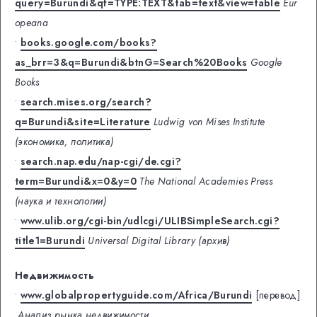
query=Burundi&qf=TYPE:TEXT&tab=text&view=table
Eur
opeana
•
books.google.com/books?
as_brr=3&q=Burundi&btnG=Search%20Books
Google
Books
•
search.mises.org/search?
q=Burundi&site=Literature
Ludwig von Mises Institute
(экономика, политика)
•
search.nap.edu/nap-cgi/de.cgi?
term=Burundi&x=0&y=0
The National Academies Press
(наука и технологии)
•
www.ulib.org/cgi-bin/udlcgi/ULIBSimpleSearch.cgi?
title1=Burundi
Universal Digital Library (архив)
Недвижимость
•
www.globalpropertyguide.com/Africa/Burundi
[перевод]
Анализ рынка недвижимости