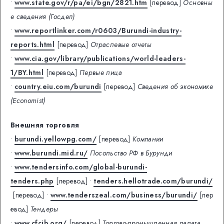
•
www.state.gov/r/pa/ei/bgn/2821.htm
[перевод]
Основны
е сведения (Госдеп)
•
www.reportlinker.com/r0603/Burundi-industry-
reports.html
[перевод]
Отраслевые отчеты
•
www.cia.gov/library/publications/world-leaders-
1/BY.html
[перевод]
Первые лица
•
country.eiu.com/burundi
[перевод]
Сведения об экономике
(Economist)
Внешняя торговля
•
burundi.yellowpg.com/
[перевод]
Компании
•
www.burundi.mid.ru/
Посольство РФ в Бурунди
•
www.tendersinfo.com/global-burundi-
tenders.php
[перевод]
•
tenders.hellotrade.com/burundi/
[перевод]
•
www.tenderszeal.com/business/burundi/
[пер
евод]
Тендеры
•
www.cfcib.org/
[перевод]
Торгово-промышленная палата