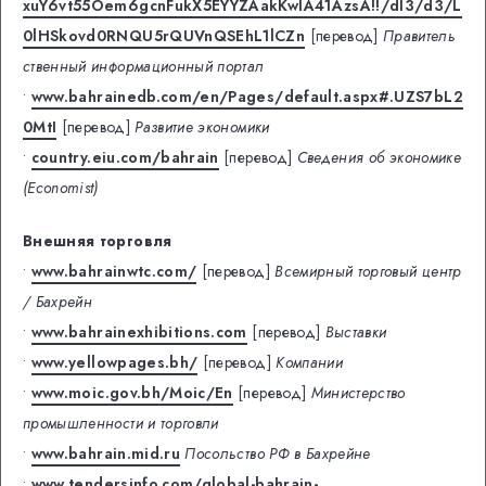
xuY6vt55Oem6gcnFukX5EYYZAakKwIA41AzsA!!/dl3/d3/L
0lHSkovd0RNQU5rQUVnQSEhL1lCZn
[перевод]
Правитель
ственный информационный портал
•
www.bahrainedb.com/en/Pages/default.aspx#.UZS7bL2
0MtI
[перевод]
Развитие экономики
•
country.eiu.com/bahrain
[перевод]
Сведения об экономике
(Economist)
Внешняя торговля
•
www.bahrainwtc.com/
[перевод]
Всемирный торговый центр
/ Бахрейн
•
www.bahrainexhibitions.com
[перевод]
Выставки
•
www.yellowpages.bh/
[перевод]
Компании
•
www.moic.gov.bh/Moic/En
[перевод]
Министерство
промышленности и торговли
•
www.bahrain.mid.ru
Посольство РФ в Бахрейне
•
www.tendersinfo.com/global-bahrain-