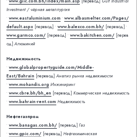
•
www.giic.com.bh/index/main.asp
[перевод]
Gulf Industrial
Investment / чёрная металлургия
•
www.eastaluminium.com
•
www.albasmelter.com/Pages/
default.aspx
[перевод]
•
www.balexco.com.bh/
[перевод]
•
www.garmco.com/
[перевод]
•
www.bakitchen.com/
[перев
од]
Алюминий
Недвижимость
•
www.globalpropertyguide.com/Middle-
East/Bahrain
[перевод]
Анализ рынка недвижимости
•
www.mohandis.org
Инжиниринг
•
www.cbre.bh/bh_en
[перевод]
Коммерческая недвижимость
•
www.bahrain-rent.com
Недвижимость
Нефтегазпром
•
www.banagas.com.bh/
[перевод]
Газ
•
www.gpic.com/
[перевод]
Нефтехимическая