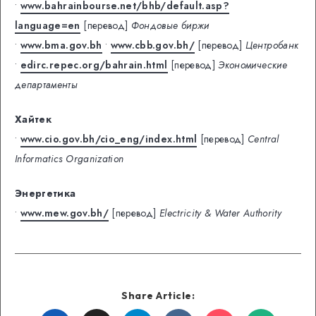
•
www.bahrainbourse.net/bhb/default.asp?
language=en
[перевод]
Фондовые биржи
•
www.bma.gov.bh
•
www.cbb.gov.bh/
[перевод]
Центробанк
•
edirc.repec.org/bahrain.html
[перевод]
Экономические
департаменты
Хайтек
•
www.cio.gov.bh/cio_eng/index.html
[перевод]
Central
Informatics Organization
Энергетика
•
www.mew.gov.bh/
[перевод]
Electricity & Water Authority
Share Article: