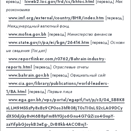
еревод]
•
lcweb2.loc.gov/frd/cs/bhtoc.html
[перевод]
Мак
роэкономика
•
www.imf.org/external/country/BHR/index.htm
[перевод]
Международный валютный фонд
•
www.mofne.gov.bh
[перевод]
Министерство финансов
•
www.state.gov/r/pa/ei/bgn/26414.htm
[перевод]
Основн
ые сведения (Госдеп)
•
www.reportlinker.com/r0762/Bahrain-industry-
reports.html
[перевод]
Отраслевые отчеты
•
www.bahrain.gov.bh
[перевод]
Официальный сайт
•
www.cia.gov/library/publications/world-leaders-
1/BA.html
[перевод]
Первые лица
•
www.ega.gov.bh/wps/portal/egaptl/!ut/p/c5/04_SB8K8
xLLM9MSSzPy8xBz9CP0os3hfR08jT0sTI0sLS2cLA09DCy
dXS0djQy8vM6B8pFm8hYGJo6Gnu4G7QZizo4GnpY-
zaYifpbGJoykB3eEg-_DrB8kb4ACOBnj1-