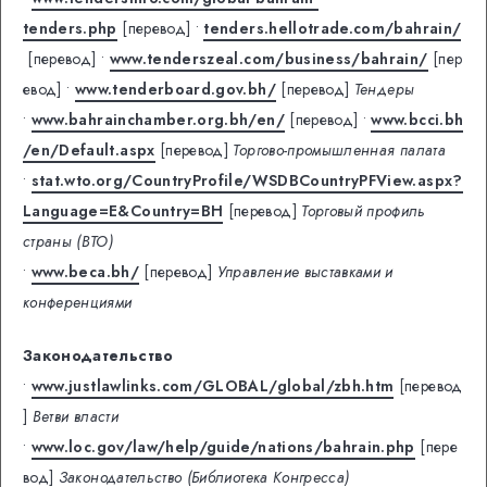
tenders.php
[перевод]
•
tenders.hellotrade.com/bahrain/
[перевод]
•
www.tenderszeal.com/business/bahrain/
[пер
евод]
•
www.tenderboard.gov.bh/
[перевод]
Тендеры
•
www.bahrainchamber.org.bh/en/
[перевод]
•
www.bcci.bh
/en/Default.aspx
[перевод]
Торгово-промышленная палата
•
stat.wto.org/CountryProfile/WSDBCountryPFView.aspx?
Language=E&Country=BH
[перевод]
Торговый профиль
страны (ВТО)
•
www.beca.bh/
[перевод]
Управление выставками и
конференциями
Законодательство
•
www.justlawlinks.com/GLOBAL/global/zbh.htm
[перевод
]
Ветви власти
•
www.loc.gov/law/help/guide/nations/bahrain.php
[пере
вод]
Законодательство (Библиотека Конгресса)