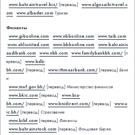
•
www.bahraintravel.biz/
[перевод]
•
www.algosaibitravel.c
om
•
www.albader.com
Туризм
Финансы
•
www.gibonline.com
•
www.nbbonline.com
•
www.taib.com
•
www.ahliunited.com
•
www.bbkonline.com
•
www.bahrainis
audibank.com
•
www.nbk.com
•
www.familybankbh.com/
[п
еревод]
•
www.bdb-
bh.com/
[перевод]
•
www.ithmaarbank.com/
[перевод]
Банк
и
•
www.mof.gov.bh/
[перевод]
Министерство финансов
•
www.bkic.com
[перевод]
•
www.bia-
bh.com/
[перевод]
•
www.bnidirect.com/
[перевод]
•
www.u
ic.bh/
[перевод]
Страхование
•
www.bibf.com
[перевод]
Финансы
•
www.bahrainstock.com
[перевод]
Фондовая биржа