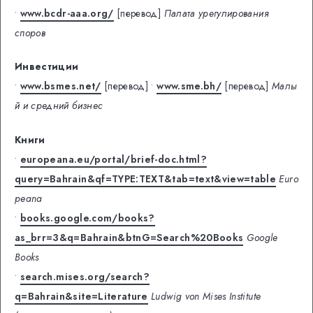
•
www.bcdr-aaa.org/
[перевод]
Палата урегулирования
споров
Инвестиции
•
www.bsmes.net/
[перевод]
•
www.sme.bh/
[перевод]
Малы
й и средний бизнес
Книги
•
europeana.eu/portal/brief-doc.html?
query=Bahrain&qf=TYPE:TEXT&tab=text&view=table
Euro
peana
•
books.google.com/books?
as_brr=3&q=Bahrain&btnG=Search%20Books
Google
Books
•
search.mises.org/search?
q=Bahrain&site=Literature
Ludwig von Mises Institute