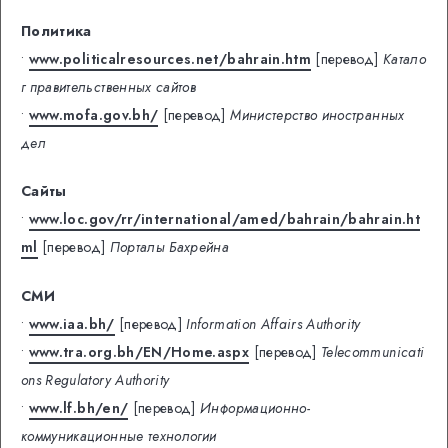
Политика
•
www.politicalresources.net/bahrain.htm
[перевод]
Катало
г правительственных сайтов
•
www.mofa.gov.bh/
[перевод]
Министерство иностранных
дел
Сайты
•
www.loc.gov/rr/international/amed/bahrain/bahrain.ht
ml
[перевод]
Порталы Бахрейна
СМИ
•
www.iaa.bh/
[перевод]
Information Affairs Authority
•
www.tra.org.bh/EN/Home.aspx
[перевод]
Telecommunicati
ons Regulatory Authority
•
www.lf.bh/en/
[перевод]
Информационно-
коммуникационные технологии