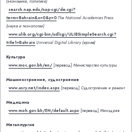
(экономика, политика)
•
search.nap.edu/nap-cgi/de.cgi?
term=Bahrain&x=0&y=0
The National Academies Press
(наука и технологии)
•
www.ulib.org/cgi-bin/udlcgi/ULIBSimpleSearch.cgi?
title1=Bahrain
Universal Digital Library (архив)
Культура
•
www.moc.gov.bh/en/
[перевод]
Министерство культуры
Машиностроение, судостроение
•
www.asry.net/index.aspx
[перевод]
Судостроение и ремонт
Медицина
•
www.moh.gov.bh/EN/default.aspx
[перевод]
Минздрав
Металлургия