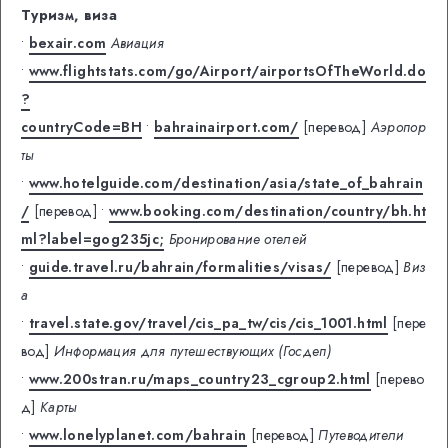
Туризм, виза
•
bexair.com
Авиация
•
www.flightstats.com/go/Airport/airportsOfTheWorld.do
?
countryCode=BH
•
bahrainairport.com/
[перевод]
Аэропор
ты
•
www.hotelguide.com/destination/asia/state_of_bahrain
/
[перевод]
•
www.booking.com/destination/country/bh.ht
ml?label=gog235jc;
Бронирование отелей
•
guide.travel.ru/bahrain/formalities/visas/
[перевод]
Виз
а
•
travel.state.gov/travel/cis_pa_tw/cis/cis_1001.html
[пере
вод]
Информация для путешествующих (Госдеп)
•
www.200stran.ru/maps_country23_cgroup2.html
[перево
д]
Карты
•
www.lonelyplanet.com/bahrain
[перевод]
Путеводители