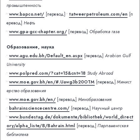
промышленность
•
www.bapco.net/
[перевод]
•
tatweerpetroleum.com/en
[п
еревод]
Нефть
•
www.gpa-gcc-chapter.org/
[перевод]
Обработка газа
Образование, наука
•
www.agu.edu.bh/Default_en.aspx
[перевод]
Arabian Gulf
University
•
www.polpred.com/?cat=15&cnt=18
Study Abroad
•
www.moe.gov.bh/en/#.Uawg3b20OTM
[перевод]
Минист
ерство образования
•
www.moe.gov.bh/en/
[перевод]
Минобразования
•
bahrainsciencecentre.com/
[перевод]
Научный центр
•
www.bundestag.de/dokumente/bibliothek/world_direct
ory/alpha_liste/B/Bahrain.html
[перевод]
Парламентская
библиотека