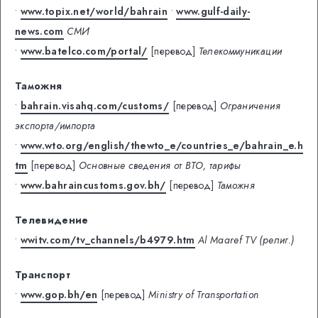
•
www.topix.net/world/bahrain
•
www.gulf-daily-
news.com
СМИ
•
www.batelco.com/portal/
[перевод]
Телекоммуникации
Таможня
•
bahrain.visahq.com/customs/
[перевод]
Ограничения
экспорта/импорта
•
www.wto.org/english/thewto_e/countries_e/bahrain_e.h
tm
[перевод]
Основные сведения от ВТО, тарифы
•
www.bahraincustoms.gov.bh/
[перевод]
Таможня
Телевидение
•
wwitv.com/tv_channels/b4979.htm
Al Maaref TV (религ.)
Транспорт
•
www.gop.bh/en
[перевод]
Ministry of Transportation