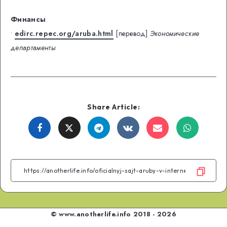
Финансы
•
edirc.repec.org/aruba.html
[перевод]
Экономические
департаменты
Share Article:
Share
Share
Share
Share
Share
Share
on
on
on
on
on
on
Facebook
Twitter
Telegram
VK
Email
WhatsA
© www.anotherlife.info 2018 - 2026