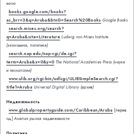
eana
•
books.google.com/books?
as_brr=3&q=Aruba&btnG=Search%20Books
Google Books
•
search.mises.org/search?
q=Aruba&site=Literature
Ludwig von Mises Institute
(экономика, политика)
•
search.nap.edu/nap-cgi/de.cgi?
term=Aruba&x=0&y=0
The National Academies Press (наука
и технологии)
•
www.ulib.org/cgi-bin/udlcgi/ULIBSimpleSearch.cgi?
title1=Aruba
Universal Digital Library (архив)
Недвижимость
•
www.globalpropertyguide.com/Caribbean/Aruba
[перев
од]
Анализ рынка недвижимости
Политика