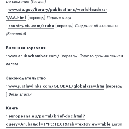
ые сведения (Госдеп)
•
www.cia.gov/library/publications/world-leaders-
1/AA.html
[перевод]
Первые лица
•
country.eiu.com/aruba
[перевод]
Сведения об экономике
(Economist)
Внешняя торговля
•
www.arubachamber.com/
[перевод]
Торгово-промышленная
палата
Законодательство
•
www.justlawlinks.com/GLOBAL/global/zaw.htm
[перевод
]
Ветви власти
Книги
•
europeana.eu/portal/brief-doc.html?
query=Aruba&qf=TYPE:TEXT&tab=text&view=table
Europ