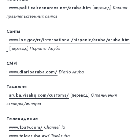
•
www.politicalresources.net/aruba.htm
[перевод]
Каталог
правительственных сайтов
Сайты
•
www.loc.gov/rr/international/hispanic/aruba/aruba.htm
l
[перевод]
Порталы Арубы
СМИ
•
www.diarioaruba.com/
Diario Aruba
Таможня
•
aruba.visahq.com/customs/
[перевод]
Ограничения
экспорта/импорта
Телевидение
•
www.15atv.com/
Channel 15
•
www.telearuba.aw/
TeleAruba