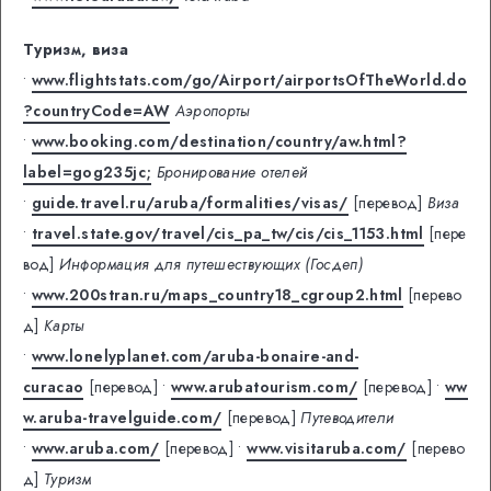
Туризм, виза
•
www.flightstats.com/go/Airport/airportsOfTheWorld.do
?countryCode=AW
Аэропорты
•
www.booking.com/destination/country/aw.html?
label=gog235jc;
Бронирование отелей
•
guide.travel.ru/aruba/formalities/visas/
[перевод]
Виза
•
travel.state.gov/travel/cis_pa_tw/cis/cis_1153.html
[пере
вод]
Информация для путешествующих (Госдеп)
•
www.200stran.ru/maps_country18_cgroup2.html
[перево
д]
Карты
•
www.lonelyplanet.com/aruba-bonaire-and-
curacao
[перевод]
•
www.arubatourism.com/
[перевод]
•
ww
w.aruba-travelguide.com/
[перевод]
Путеводители
•
www.aruba.com/
[перевод]
•
www.visitaruba.com/
[перево
д]
Туризм